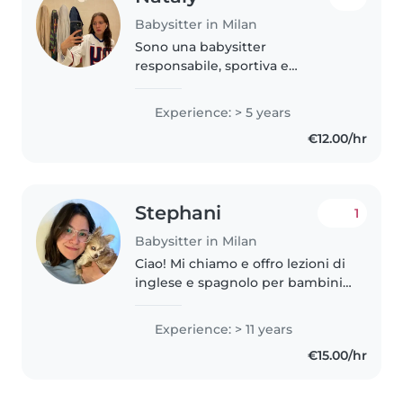
Babysitter in Milan
Sono una babysitter
responsabile, sportiva e
divertente, con esperienza in
tutte le fasce d'età dai bebè ai
Experience: > 5 years
teenager. Pur non avendo
€12.00/hr
ancora molta esperienza pratica,
sono una studentessa..
Stephani
1
Babysitter in Milan
Ciao! Mi chiamo e offro lezioni di
inglese e spagnolo per bambini
e ragazzi di qualsiasi età. Il mio
metodo è naturale e
Experience: > 11 years
coinvolgente, basato soprattutto
€15.00/hr
sul gioco e sull'apprendimento..