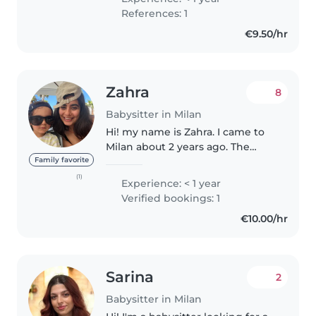
fun environment for children.
References: 1
Excited to support busy families..
€9.50/hr
Zahra
8
Babysitter in Milan
Hi! my name is Zahra. I came to
Milan about 2 years ago. The
reason I chose to become a
Family favorite
nanny is because I love hanging
(1)
Experience: < 1 year
out with kids, they are amazing,
Verified bookings: 1
they think differently and..
€10.00/hr
Sarina
2
Babysitter in Milan