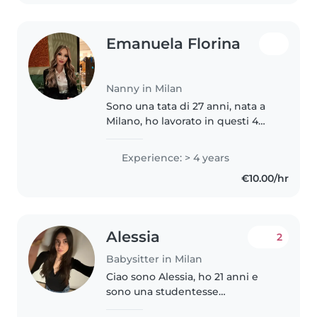
Emanuela Florina
Nanny in Milan
Sono una tata di 27 anni, nata a
Milano, ho lavorato in questi 4
anni presso una famiglia italo-
francese con due bimbi di 1 anno
Experience: > 4 years
e mezzo e la bimba di 4 anni, per
€10.00/hr
poi proseguire con..
Alessia
2
Babysitter in Milan
Ciao sono Alessia, ho 21 anni e
sono una studentesse
universitaria di fashion design ho