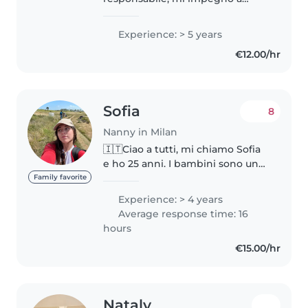
prendermi cura dei bambini e a
garantire la loro sicurezza e
Experience: > 5 years
benessere. Ho esperienza nella
€12.00/hr
cura dei bambini, so come
gestire..
Sofia
8
Nanny in Milan
🇮🇹Ciao a tutti, mi chiamo Sofia
e ho 25 anni. I bambini sono una
delle mie più grandi passioni,
Family favorite
insieme agli animali e alla
Experience: > 4 years
musica. Mi reputo una ragazza
Average response time: 16
solare, determinata, sensibile..
hours
€15.00/hr
Nataly