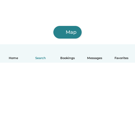
Map
Home
Search
Bookings
Messages
Favorites
English
How it works
Help
Terms & Privacy
Pricing
Company details
Babysits for Work
Community standards