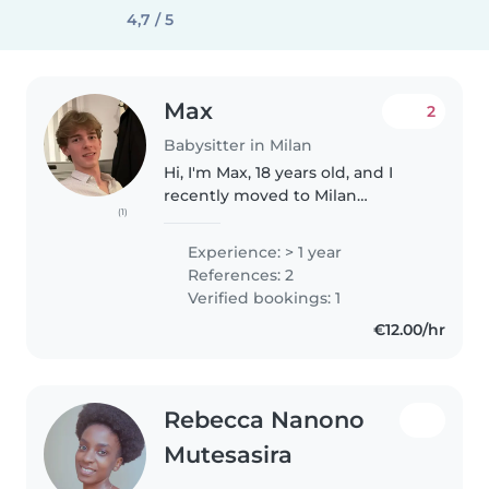
4,7 / 5
Max
2
Babysitter in Milan
Hi, I'm Max, 18 years old, and I
recently moved to Milan
(1)
between finishing high school
and starting university. Back in
Experience: > 1 year
Germany, I was always very close
References: 2
to my younger cousins (I'm..
Verified bookings: 1
€12.00/hr
Rebecca Nanono
Mutesasira