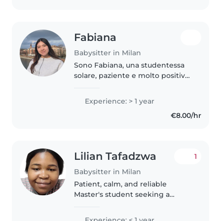
Fabiana
Babysitter in Milan
Sono Fabiana, una studentessa
solare, paziente e molto positiva.
Parlo spagnolo, italiano e inglese
(livello intermedio). Ho una
Experience: > 1 year
grande esperienza pratica nella
€8.00/hr
cura dei bambini, avendo..
Lilian Tafadzwa
1
Babysitter in Milan
Patient, calm, and reliable
Master's student seeking a
babysitting role. Dedicated to
providing a safe, organized, and
Experience: < 1 year