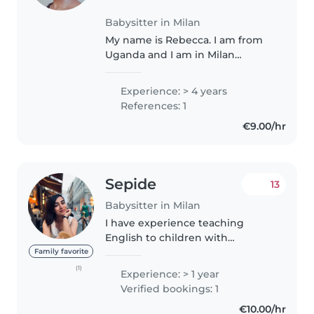
Babysitter in Milan
My name is Rebecca. I am from
Uganda and I am in Milan
pursuing my studies. I have
taken care of my younger twin
Experience: > 4 years
siblings from when they were
References: 1
toddlers and as such I am
€9.00/hr
passionate about..
Sepide
13
Babysitter in Milan
I have experience teaching
English to children with
excellent feedback from parents.
Family favorite
I am a final-year student at
(1)
Experience: > 1 year
Politecnico di Milano with plenty
Verified bookings: 1
of free time. I love cooking
€10.00/hr
delicious..