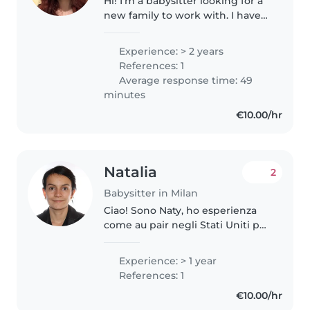
Hi! I'm a babysitter looking for a
new family to work with. I have
around two years of experience
with preschoolers. I studied at
Experience: > 2 years
Politecnico di Milano and am
References: 1
now working on my thesis...
Average response time: 49
minutes
€10.00/hr
Natalia
2
Babysitter in Milan
Ciao! Sono Naty, ho esperienza
come au pair negli Stati Uniti per
un anno e ho curato bambini dai
2 ai 12 anni. Ho vissuto in più di 5
Experience: > 1 year
paesi e parlo spagnolo, italiano e
References: 1
altre lingue..
€10.00/hr