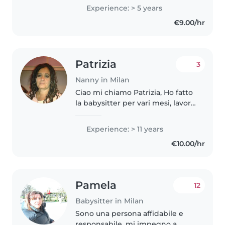
esperienza con bambini dai 4/5
Experience: > 5 years
anni in su, so disegnare e amo
€9.00/hr
fare dei piccoli lavoretti con..
Patrizia
3
Nanny in Milan
Ciao mi chiamo Patrizia, Ho fatto
la babysitter per vari mesi, lavoro
nelle scuole con i bambini
attualmente sono chiuse e cerco
Experience: > 11 years
per il periodo di Agosto mattina
€10.00/hr
e pomeriggio poi da..
Pamela
12
Babysitter in Milan
Sono una persona affidabile e
responsabile, mi impegno a