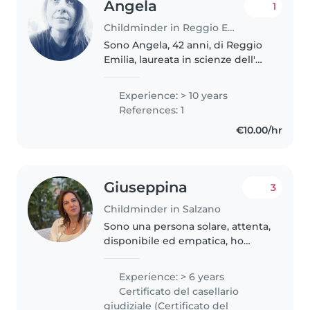
Angela
1
Childminder in Reggio Emilia
Sono Angela, 42 anni, di Reggio
Emilia, laureata in scienze dell'
educazione, con esperienza
lavorativa come educatrice
Experience: > 10 years
scolastica, educatrice per
References: 1
disabilità, docente per scuole
€10.00/hr
elementari..
Giuseppina
3
Childminder in Salzano
Sono una persona solare, attenta,
disponibile ed empatica, ho
effettuato vari corsi per quanto
riguarda l’inclusivita che mi
Experience: > 6 years
permettono di poter seguire
Certificato del casellario
anche bambini con bisogni
giudiziale (Certificato del