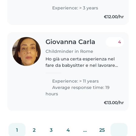
come educatrice presso un asilo
Experience: > 3 years
nido. Sono solare, empatica e
€12.00/hr
sempre puntuale.
Giovanna Carla
4
Childminder in Rome
Ho già una certa esperienza nel
fare da babysitter e nel lavorare
con i bambini anche con i
bambini diversamente abili.
Experience: > 11 years
Average response time: 19
hours
€13.00/hr
1
2
3
4
...
25