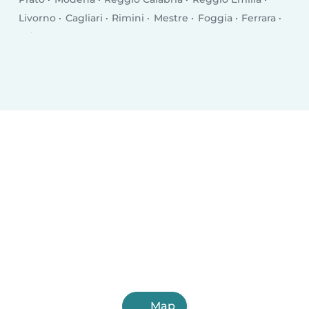
Livorno
Cagliari
Rimini
Mestre
Foggia
Ferrara
Salerno
Monza
Syracuse
Bergamo
Trento
Perugia
Pescara
Forlì
Vicenza
Terni
Pisa
Bolzano
Map