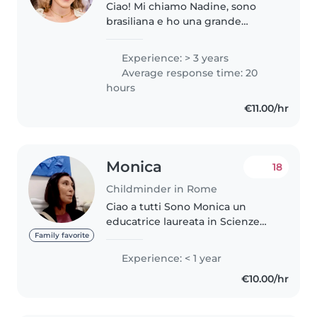
Ciao! Mi chiamo Nadine, sono
brasiliana e ho una grande
passione per prendermi cura dei
bambini. In Brasile ho avuto la
Experience: > 3 years
meravigliosa opportunità di
Average response time: 20
prendermi cura dei figli di mia..
hours
€11.00/hr
Monica
18
Childminder in Rome
Ciao a tutti Sono Monica un
educatrice laureata in Scienze
della Formazione con un
Family favorite
pregresso nel settore sportivo in
Experience: < 1 year
qualità di insegnante di nuoto e
€10.00/hr
motricità grazie al diploma di..