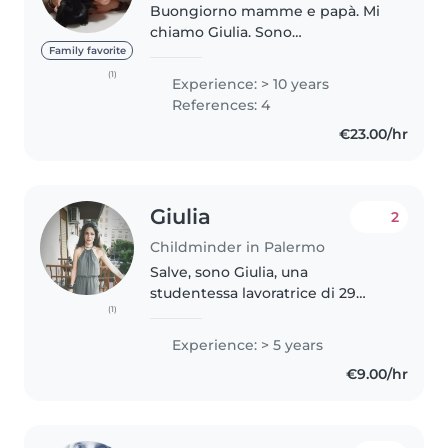
Buongiorno mamme e papà. Mi
chiamo Giulia. Sono
un'educatrice laureata e formata
Family favorite
con più di 16 anni di esperienza.
(1)
Experience: > 10 years
In questi anni ho lavorato in
References: 4
diversi ambiti maturato molta
€23.00/hr
esperienza..
Giulia
2
Childminder in Palermo
Salve, sono Giulia, una
studentessa lavoratrice di 29
(1)
anni, inizialmente iscritta al corso
di laurea in biotecnologie ma sto
Experience: > 5 years
cambiando con scienze della
€9.00/hr
formazione primaria. Mi
piacciono..