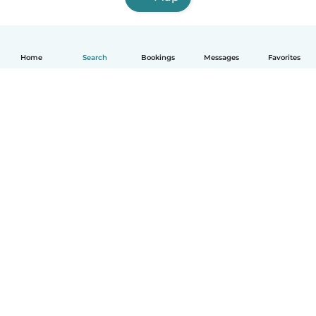
Home
Search
Bookings
Messages
Favorites
English
How it works
Help
Terms & Privacy
Pricing
Company details
Babysits for Work
Community standards