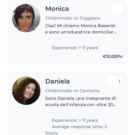
Monica
Childminder in Triggiano
Ciao! Mi chiamo Monica Basanisi
e sono un'educatrice domiciliare
specializzata nel supporto e nella
crescita dei bambini fin dalla
Experience: > 11 years
primissima infanzia. Nel mio
€10.00/hr
lavoro unisco una solida..
Daniela
1
Childminder in Cormons
Sono Daniela ,una insegnante di
scuola dell'infanzia con oltre 20
anni di esperienza. Sono
mamma di due ragazzi
Experience: > 11 years
adolescenti e amo i bambini e il
Average response time: 2
mio lavoro di maestra. Non vedo
hours