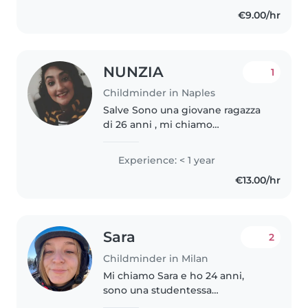
l'ora..
€9.00/hr
NUNZIA
1
Childminder in Naples
Salve Sono una giovane ragazza
di 26 anni , mi chiamo
Annunziata ma uso il diminutivo
di Nunzia, sono una studentessa
Experience: < 1 year
del Suor Orsola Benincasa ,e
€13.00/hr
studio per diventare maestra di
scuola..
Sara
2
Childminder in Milan
Mi chiamo Sara e ho 24 anni,
sono una studentessa
universitaria e lavoro part time