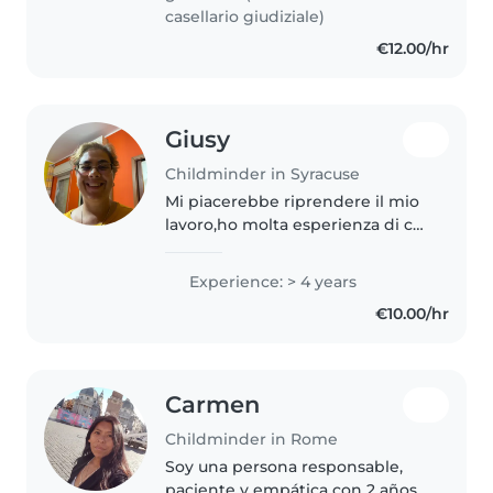
educativi..
casellario giudiziale)
€12.00/hr
Giusy
Childminder in Syracuse
Mi piacerebbe riprendere il mio
lavoro,ho molta esperienza di cui
sto crescendo tre figlie
femmine,potete contattarmi
Experience: > 4 years
senza mio orario sarà dalle 09:00
€10.00/hr
alle 12:00 e nel pomeriggio..
Carmen
Childminder in Rome
Soy una persona responsable,
paciente y empática con 2 años