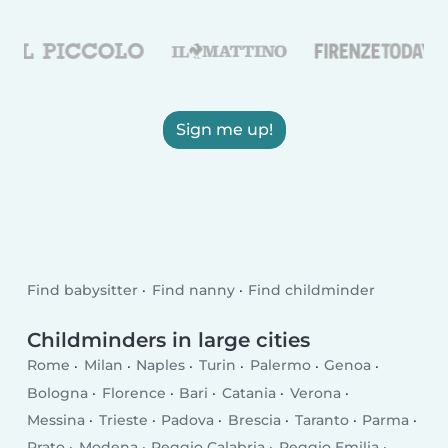
Sign me up!
Find babysitter
Find nanny
Find childminder
Childminders in large cities
Rome
Milan
Naples
Turin
Palermo
Genoa
Bologna
Florence
Bari
Catania
Verona
Messina
Trieste
Padova
Brescia
Taranto
Parma
Prato
Modena
Reggio Calabria
Reggio Emilia