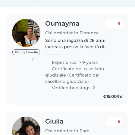
Oumayma
9
Childminder in Florence
Sono una ragazza di 28 anni,
laureata presso la facoltà di
Lingue. Oltre all'italiano parlo
Family favorite
fluentemente anche l'inglese, il
(2)
Experience: > 9 years
francese e l'arabo. Mi sono
Certificato del casellario
sempre occupata di bambini...
giudiziale (Certificato del
casellario giudiziale)
Verified bookings: 2
€15.00/hr
Giulia
6
Childminder in Parè