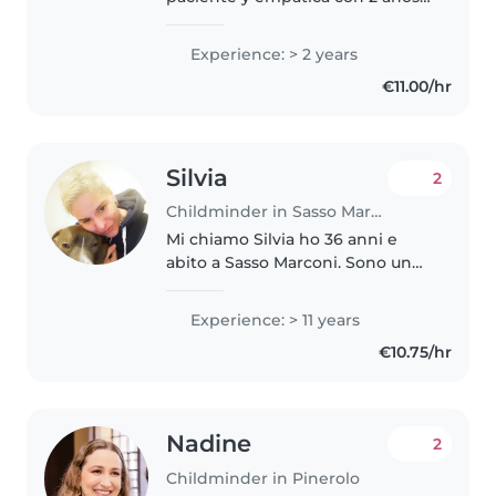
de experiencia en el cuidado de
niños de todas las edades. Hablo
Experience: > 2 years
español e italiano, me encanta
€11.00/hr
hacer diferentes actividades..
Silvia
2
Childminder in Sasso Marconi
Mi chiamo Silvia ho 36 anni e
abito a Sasso Marconi. Sono un
educatrice professionale. Ho
lavorato in comunità per minori
Experience: > 11 years
e anche con bambini disabili. Ho
€10.75/hr
esperienza decennale come..
Nadine
2
Childminder in Pinerolo