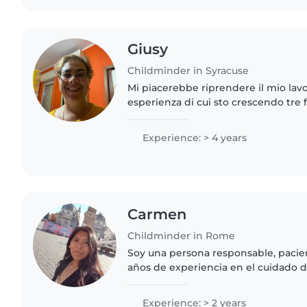
Giusy
Childminder in Syracuse
Mi piacerebbe riprendere il mio lav
esperienza di cui sto crescendo tre
contattarmi senza mio orario sarà dal
nel pomeriggio..
Experience: > 4 years
Carmen
Childminder in Rome
Soy una persona responsable, pacie
años de experiencia en el cuidado d
edades. Hablo español e italiano, m
diferentes actividades..
Experience: > 2 years