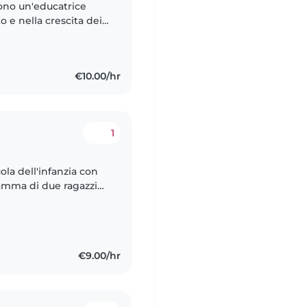
ono un'educatrice
o e nella crescita dei
a. Nel mio lavoro
€10.00/hr
1
la dell'infanzia con
mamma di due ragazzi
 lavoro di maestra.
€9.00/hr