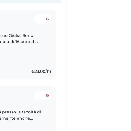
6
 più di 16 anni di
€23.00/hr
9
 presso la facoltà di
entemente anche
sono sempre occupata di