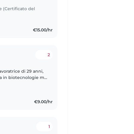
e (Certificato del
€15.00/hr
2
avoratrice di 29 anni,
rea in biotecnologie ma
mazione primaria. Mi
€9.00/hr
1