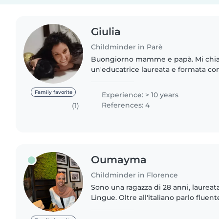
Giulia
Childminder in Parè
Buongiorno mamme e papà. Mi chiamo Giulia. Sono
un'educatrice laureata e formata con
esperienza. In questi anni ho lavorato in diversi ambiti
maturato molta esperienza..
Family favorite
Experience: > 10 years
References: 4
(1)
Oumayma
Childminder in Florence
Sono una ragazza di 28 anni, laureata
Lingue. Oltre all'italiano parlo flu
l'inglese, il francese e l'arabo. Mi 
bambini...