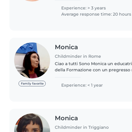
figli di mia..
Experience: > 3 years
Average response time: 20 hours
Monica
Childminder in Rome
Ciao a tutti Sono Monica un educatri
della Formazione con un pregresso n
qualità di insegnante di nuoto e motr
diploma di..
Family favorite
Experience: < 1 year
Monica
Childminder in Triggiano