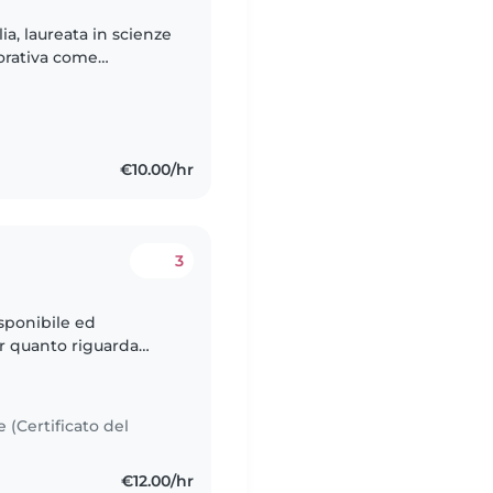
ia, laureata in scienze
vorativa come
 disabilità, docente
€10.00/hr
3
sponibile ed
er quanto riguarda
poter seguire anche
e (Certificato del
€12.00/hr