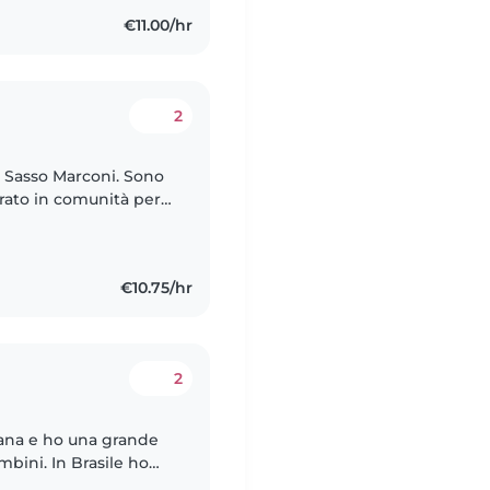
€11.00/hr
2
a Sasso Marconi. Sono
orato in comunità per
. Ho esperienza
€10.75/hr
2
iana e ho una grande
rasile ho
i prendermi cura dei