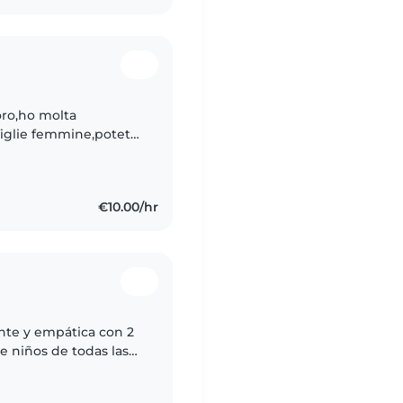
oro,ho molta
 figlie femmine,potete
le 09:00 alle 12:00 e
€10.00/hr
nte y empática con 2
e niños de todas las
e encanta hacer