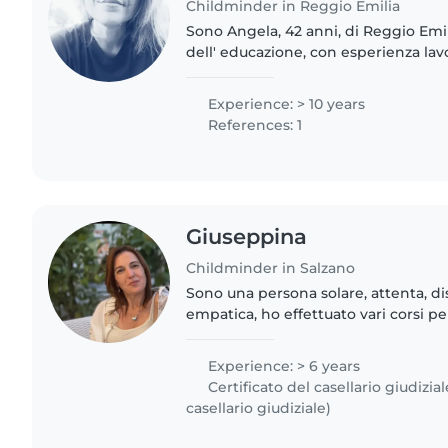
Childminder in Reggio Emilia
Sono Angela, 42 anni, di Reggio Emil
dell' educazione, con esperienza la
educatrice scolastica, educatrice per
per scuole elementari..
Experience: > 10 years
References: 1
Giuseppina
Childminder in Salzano
Sono una persona solare, attenta, di
empatica, ho effettuato vari corsi p
l’inclusivita che mi permettono di 
bambini con bisogni educativi..
Experience: > 6 years
Certificato del casellario giudizial
casellario giudiziale)