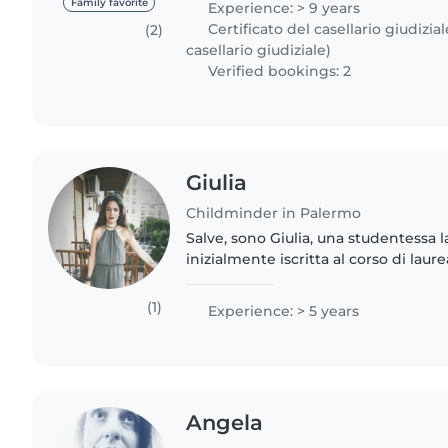
Family favorite
Experience: > 9 years
Certificato del casellario giudizial
(2)
casellario giudiziale)
Verified bookings: 2
Giulia
Childminder in Palermo
Salve, sono Giulia, una studentessa l
inizialmente iscritta al corso di lau
sto cambiando con scienze della for
piacciono..
(1)
Experience: > 5 years
Angela