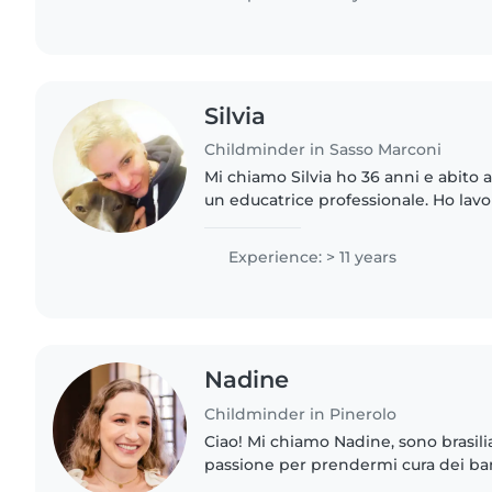
Silvia
Childminder in Sasso Marconi
Mi chiamo Silvia ho 36 anni e abito 
un educatrice professionale. Ho lav
minori e anche con bambini disabili
decennale come..
Experience: > 11 years
Nadine
Childminder in Pinerolo
Ciao! Mi chiamo Nadine, sono brasil
passione per prendermi cura dei bambini. In B
avuto la meravigliosa opportunità d