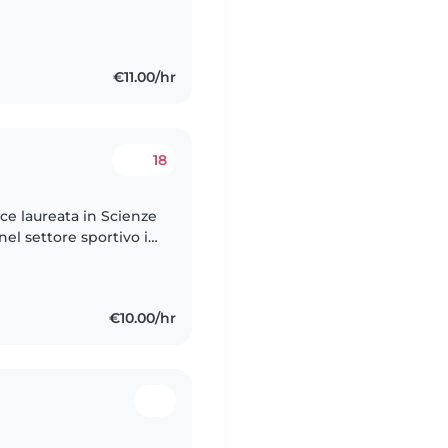
€11.00/hr
18
ce laureata in Scienze
el settore sportivo in
icità grazie al
€10.00/hr