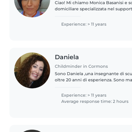
Ciao! Mi chiamo Monica Basanisi e s
domiciliare specializzata nel support
bambini fin dalla primissima infanzi
unisco una solida..
Experience: > 11 years
Daniela
Childminder in Cormons
Sono Daniela ,una insegnante di scuo
oltre 20 anni di esperienza. Sono 
adolescenti e amo i bambini e il mio
Non vedo l'ora..
Experience: > 11 years
Average response time: 2 hours