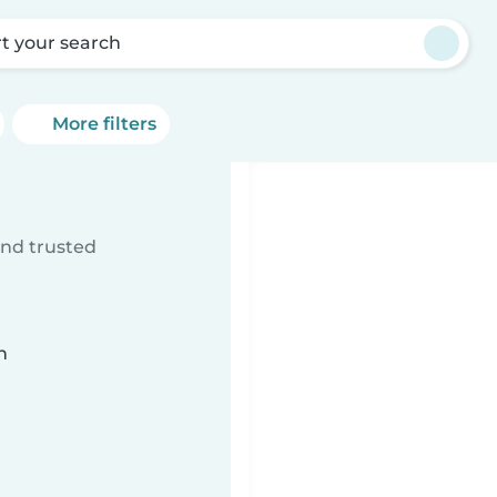
rt your search
More filters
ind trusted
n