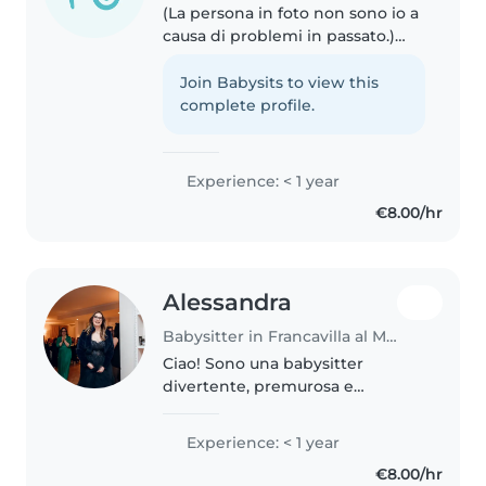
(La persona in foto non sono io a
causa di problemi in passato.)
Adoro stare con i bambini! Sono
creativa, paziente e bilingue
Join Babysits to view this
(italiano/inglese). Mi piace
complete profile.
leggere, disegnare e
organizzare..
Experience: < 1 year
€8.00/hr
Alessandra
Babysitter in Francavilla al Mare
Ciao! Sono una babysitter
divertente, premurosa e
paziente, perfetta per i vostri
bambini. Ho esperienza con i
Experience: < 1 year
bimbi in età da asilo e mi piace
€8.00/hr
disegnare, leggere e fare