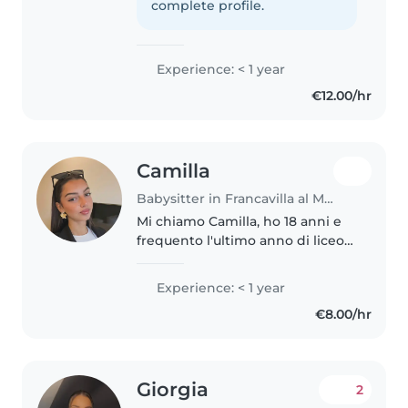
passione per la lingua, la musica
complete profile.
e i giochi, e mi trovo a mio agio
con..
Experience: < 1 year
€12.00/hr
Camilla
Babysitter in Francavilla al Mare
Mi chiamo Camilla, ho 18 anni e
frequento l'ultimo anno di liceo
scientifico, faccio danza. È la mia
prima esperienza lavorativa,
Experience: < 1 year
adoro i bambini, sono una
€8.00/hr
ragazza calma e paziente,..
Giorgia
2