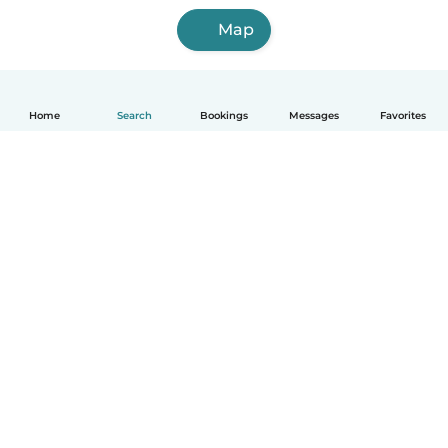
Map
Home
Search
Bookings
Messages
Favorites
English
How it works
Help
Terms & Privacy
Pricing
Company details
Babysits for Work
Community standards