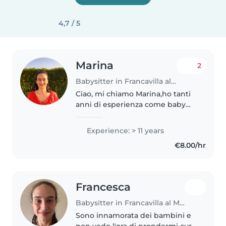
4,7 / 5
Marina
2
Babysitter in Francavilla al Mare
Ciao, mi chiamo Marina,ho tanti
anni di esperienza come baby
due figli grandi .Mi piace stare
con i bambini,portarli al parco,
Experience: > 11 years
leggere libri,organizzare
€8.00/hr
giochi,aiutarli nei compiti..
Francesca
Babysitter in Francavilla al Mare
Sono innamorata dei bambini e
non vedo l'ora di prendermi cura