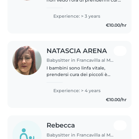
di loro ! Ho già avuto esperienze
con i più piccoli, sia neonati e sia
Experience: > 3 years
bimbi più grandicelli! Ho svolto
€10.00/hr
l'animatrice..
NATASCIA ARENA
Babysitter in Francavilla al Mare
I bambini sono linfa vitale,
prendersi cura dei piccoli è
meraviglioso e tutta la famiglia si
sente sicura, a suo agio e
Experience: > 4 years
protetta con me. Più i bambini
€10.00/hr
sono piccoli, più li amo. Ho..
Rebecca
Babysitter in Francavilla al Mare