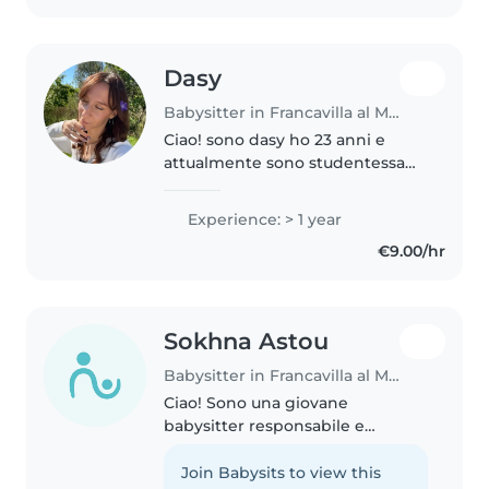
lavoretti...
Dasy
Babysitter in Francavilla al Mare
Ciao! sono dasy ho 23 anni e
attualmente sono studentessa
universitaria, vorrei svolgere in
contemporanea un lavoretto di
Experience: > 1 year
babysitting, siccome mi piace
€9.00/hr
passare del tempo con i bimbi,..
Sokhna Astou
Babysitter in Francavilla al Mare
Ciao! Sono una giovane
babysitter responsabile e
paziente, perfetta per prendersi
cura dei più piccoli. Ho una
Join Babysits to view this