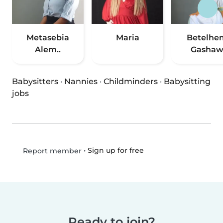
Metasebia
Maria
Betelhe
Alem..
Gasha
Babysitters
·
Nannies
·
Childminders
·
Babysitting
jobs
•
Sign up for free
Report member
Ready to join?