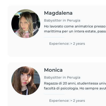
Magdalena
Babysitter in Perugia
Ho lavorato come animatrice presso
marittima per un intera estate, pass
con un sacco di bambini e adolescen
dato una mano..
Experience: > 2 years
Monica
Babysitter in Perugia
Ragazza di 20 anni, studentessa unive
facoltà di psicologia. Ho sempre avu
affinità con i bambini avendo gestit
piccoli in casa mia...
Experience: > 2 years