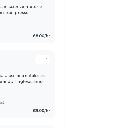
ta in scienze motorie
i studi presso
sperienze con i
€8.00/hr
1
 brasiliana e italiana,
arando l'inglese, amo i
a sorella minore, ma
es
€9.00/hr