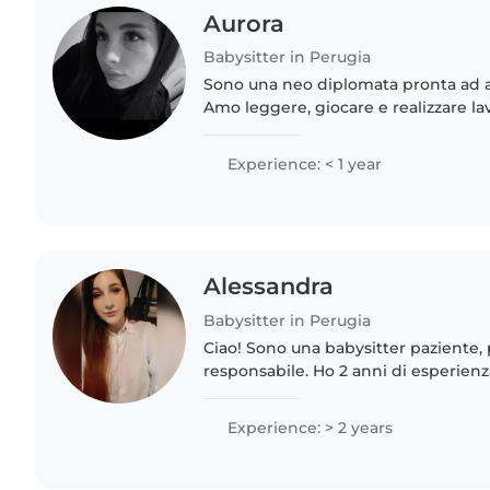
Aurora
Babysitter in Perugia
Sono una neo diplomata pronta ad am
Amo leggere, giocare e realizzare lav
mio agio con animali e aiuto compiti
serata..
Experience: < 1 year
Alessandra
Babysitter in Perugia
Ciao! Sono una babysitter paziente,
responsabile. Ho 2 anni di esperien
scuola materna, elementari e adoles
per tanti anni l'animatrice...
Experience: > 2 years