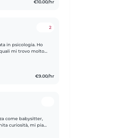
€10.00/hr
2
ta in psicologia. Ho
quali mi trovo molto
no e a qualsiasi ora
€9.00/hr
za come babysitter,
nita curiosità, mi piace
iti. Sono molto