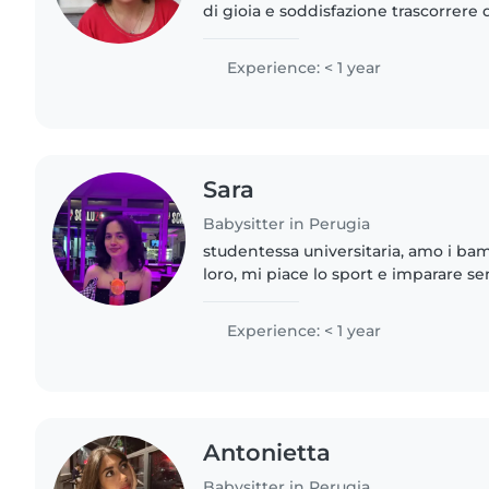
di gioia e soddisfazione trascorrere
dargli tutto ciò che mi è possibile (
...giochi..coccole)..
Experience: < 1 year
Sara
Babysitter in Perugia
studentessa universitaria, amo i ba
loro, mi piace lo sport e imparare s
cultura e viaggiare. amo la musica, il 
parlare..
Experience: < 1 year
Antonietta
Babysitter in Perugia