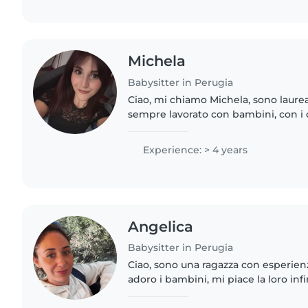
Michela
Babysitter in Perugia
Ciao, mi chiamo Michela, sono laurea
sempre lavorato con bambini, con i 
bene. Sono disponibile qualsiasi gior
come baby..
Experience: > 4 years
Angelica
Babysitter in Perugia
Ciao, sono una ragazza con esperien
adoro i bambini, mi piace la loro infi
giocare ed aiutarli a fare i loro comp