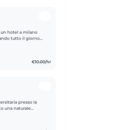
 un hotel a milano
ando tutto il giorno
ti. Ho inoltre sempre
€10.00/hr
rsitaria presso la
to una naturale
o molteplici bimbi