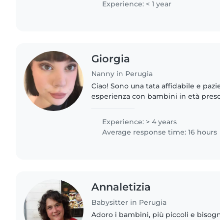
Experience: < 1 year
Giorgia
Nanny in Perugia
Ciao! Sono una tata affidabile e pazi
esperienza con bambini in età presco
bambini piccoli. Adoro disegnare, le
bambini. Sono..
Experience: > 4 years
Average response time: 16 hours
Annaletizia
Babysitter in Perugia
Adoro i bambini, più piccoli e biso