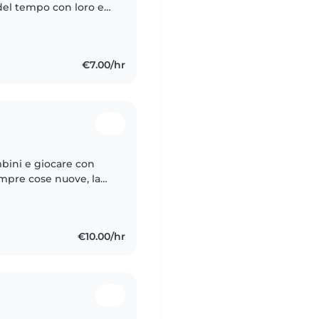
 del tempo con loro e
assistenza
€7.00/hr
mbini e giocare con
empre cose nuove, la
cinema e i libri, so
€10.00/hr