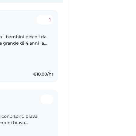
1
n i bambini piccoli da
a grande di 4 anni la
 prendevo cura della
€10.00/hr
dicono sono brava
mbini brava