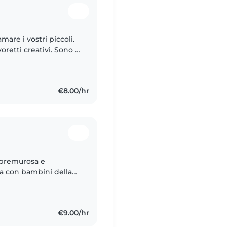
are i vostri piccoli.
oretti creativi. Sono a
. Perfetta per una
€8.00/hr
 premurosa e
za con bambini della
centi. Ho fatto anche
€9.00/hr