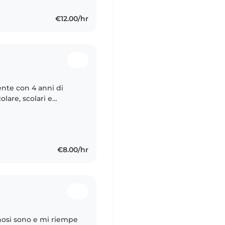
€12.00/hr
ente con 4 anni di
lare, scolari e
ggere e giocare con i
€8.00/hr
gnosi sono e mi riempe