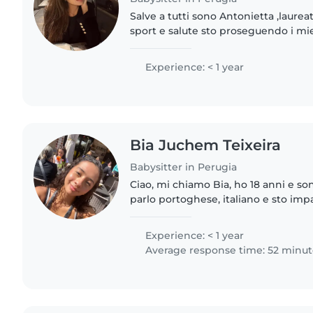
Salve a tutti sono Antonietta ,laurea
sport e salute sto proseguendo i mie
l'università di perugia ,ho diverse e
bambini data anche..
Experience: < 1 year
Bia Juchem Teixeira
Babysitter in Perugia
Ciao, mi chiamo Bia, ho 18 anni e sono
parlo portoghese, italiano e sto imp
bambini e ho esperienza di avere un
sono..
Experience: < 1 year
Average response time: 52 minut