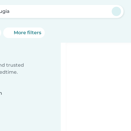
ugia
More filters
ind trusted
bedtime.
n