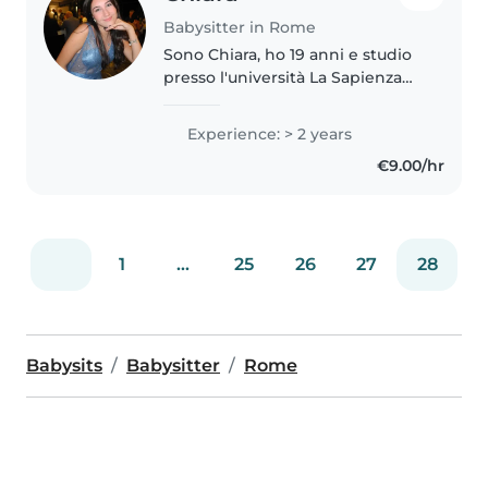
Babysitter in Rome
Sono Chiara, ho 19 anni e studio
presso l'università La Sapienza
nel corso di studio di Relazioni
Internazionali, ho il diploma di
Experience: > 2 years
Liceo Classico e da circa 5 anni
€9.00/hr
tutte le estati..
1
...
25
26
27
28
Babysits
Babysitter
Rome