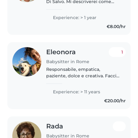
Di Salvo. Mi descriverei come
una persona molto emotiva,
empatica e creativa. Mi piace
Experience: > 1 year
trovare sempre nuovi modi per
€8.00/hr
coinvolgere i bambini con
attività,..
Eleonora
1
Babysitter in Rome
Responsabile, empatica,
paziente, dolce e creativa. Faccio
la babysitter come secondo
lavoro da più di 10 anni con
Experience: > 11 years
bambini di ogni fascia di età.
€20.00/hr
Automunita, disposta a preparare
pasti..
Rada
Babysitter in Rome