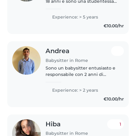
18 anni e sono una studentessa
presso l'alberghiero Spoleto, ho
esperienza con bambini, sono
Experience: > 5 years
una ragazza indipendente, e mi
€10.00/hr
impegno in tutto quello..
Andrea
Babysitter in Rome
Sono un babysitter entusiasto e
responsabile con 2 anni di
esperienza di assistenza per
fasce d'età che vanno dai
Experience: > 2 years
bambini in età prescolare ai
€10.00/hr
ragazzi adolescenti. Parlo
fluentemente..
Hiba
1
Babysitter in Rome