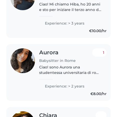
Ciao! Mi chiamo Hiba, ho 20 anni
e sto per iniziare il terzo anno di
università. Ho più di due anni di
esperienza con i bambini. Ho
Experience: > 3 years
lavorato come babysitter con
€10.00/hr
bambini piccoli, anche..
Aurora
1
Babysitter in Rome
Ciao! sono Aurora una
studentessa universitaria di roma
tre che cerca un lavoro per
sostenere i miei studi, sono una
Experience: > 2 years
persona, gentile, paziente e
€8.00/hr
soprattutto attenta, amo stare in..
Chiara