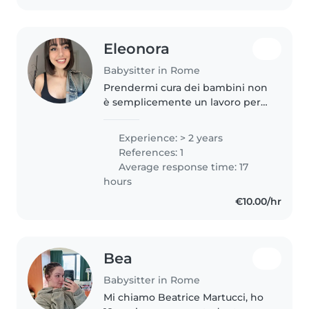
Eleonora
Babysitter in Rome
Prendermi cura dei bambini non
è semplicemente un lavoro per
me, ma una vera passione. Con
due anni di esperienza come
Experience: > 2 years
babysitter con bambini di tutte
References: 1
le età, offro un ambiente
Average response time: 17
sereno,..
hours
€10.00/hr
Bea
Babysitter in Rome
Mi chiamo Beatrice Martucci, ho