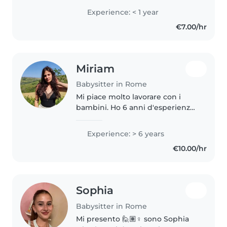
sportiva quindi mi piacerebbe
Experience: < 1 year
molto tra le diverse mansioni far
€7.00/hr
giocare e divertire i vostri..
Miriam
Babysitter in Rome
Mi piace molto lavorare con i
bambini. Ho 6 anni d'esperienza
con neonati, bimbi piccoli e
bambini in età prescolare. Laurea
Experience: > 6 years
in lettere moderne. Conto su un
€10.00/hr
carattere responsabile..
Sophia
Babysitter in Rome
Mi presento 🙋🏽♀️ sono Sophia