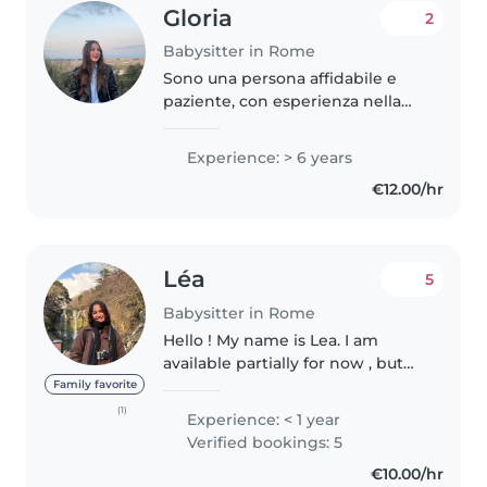
Gloria
2
Babysitter in Rome
Sono una persona affidabile e
paziente, con esperienza nella
cura di bambini di diverse età.
Posso occuparmi di giochi,
Experience: > 6 years
supporto nei compiti. Mi piace
€12.00/hr
giocare e divertirmi insieme..
Léa
5
Babysitter in Rome
Hello ! My name is Lea. I am
available partially for now , but
free full time from August ! I am
Family favorite
french and lived in Seoul from
(1)
Experience: < 1 year
August 2024 to July 2025. I am
Verified bookings: 5
currently studying in..
€10.00/hr