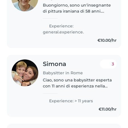
Buongiorno, sono un'insegnante
di pittura iraniana di 58 anni.
Posso accompagnare i bambini a
scuola o a casa (pittura, livello di
Experience:
inglese A1). Posso dare una mano
general.experience.
con le faccende..
€10.00/hr
Simona
3
Babysitter in Rome
Ciao, sono una babysitter esperta
con 11 anni di esperienza nella
cura di bambini, specializzata in
neonati. Sono una persona
Experience: > 11 years
creativa, responsabile e
€11.00/hr
premurosa, e mi piace
disegnare,..