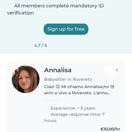
All members complete mandatory ID
verification
Sign up for free
4,7 / 5
Annalisa
1
Babysitter in Rovereto
Ciao! 😊 Mi chiamo Annalisa,ho 19
anni e vivo a Rovereto. L'anno
scorso ho concluso il liceo delle
Scienze Umane, un percorso che
Experience: > 3 years
mi ha permesso di approfondire
Average response time: 7
la psicologia, la pedagogia..
hours
€10.00/hr