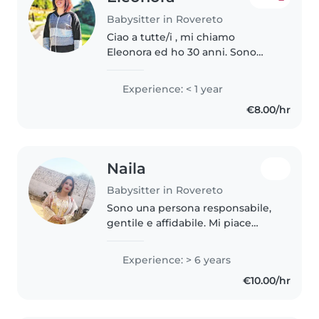
Babysitter in Rovereto
Ciao a tutte/i , mi chiamo
Eleonora ed ho 30 anni. Sono
mamma di 3 bambini e
nonostante non abbia
Experience: < 1 year
esperienza in colonie estive, il
€8.00/hr
compito di mamma mi ha
permesso di comprendere e..
Naila
Babysitter in Rovereto
Sono una persona responsabile,
gentile e affidabile. Mi piace
lavorare con i bambini e aiutare
le famiglie nelle attività
Experience: > 6 years
quotidiane. Ho esperienza nel
€10.00/hr
babysitting, nelle pulizie e..