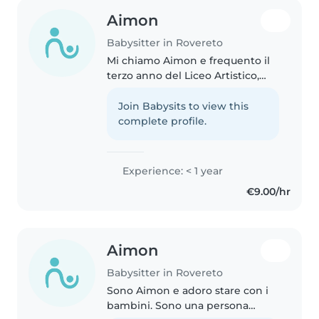
Aimon
Babysitter in Rovereto
Mi chiamo Aimon e frequento il
terzo anno del Liceo Artistico,
indirizzo Grafica. Sono una
ragazza, responsabile e paziente,
Join Babysits to view this
a cui piace stare a contatto con i
complete profile.
bambini. Cerco un lavoro..
Experience: < 1 year
€9.00/hr
Aimon
Babysitter in Rovereto
Sono Aimon e adoro stare con i
bambini. Sono una persona