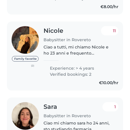
esperienza come babysitter, ma
€8.00/hr
mi piace stare a contatto..
Nicole
11
Babysitter in Rovereto
Ciao a tutti, mi chiamo Nicole e
ho 23 anni e frequento
l'università di Psicologia e
Family favorite
Scienze Cognitive. Mi piace
(2)
Experience: > 4 years
molto passere il tempo con i
Verified bookings: 2
bambini e creare sempre nuove
€10.00/hr
attività..
Sara
1
Babysitter in Rovereto
Ciao mi chiamo sara ho 24 anni,
sto studiando farmacia