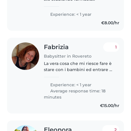
all'università di Ferrara e sono al
4 anno, ho esperienza con i
Experience: < 1 year
bambini perché ho sorelle più
€8.00/hr
piccole e cugini piccoli che
tenevo..
Fabrizia
1
Babysitter in Rovereto
La vera cosa che mi riesce fare è
stare con i bambini ed entrare a
far parte del loro piccolo grande
mondo! Sono una ragazza
Experience: < 1 year
italiana che lavora come
Average response time: 18
mediatrice al Mart, un
minutes
prestigioso..
€15.00/hr
Eleonora
2