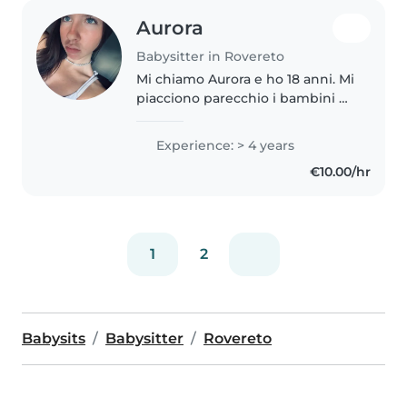
Aurora
Babysitter in Rovereto
Mi chiamo Aurora e ho 18 anni. Mi
piacciono parecchio i bambini e
soprattutto passare del tempo
con loro, sono una ragazza
Experience: > 4 years
paziente, responsabile e solare.
€10.00/hr
Ho avuto esperienze con..
1
2
Babysits
Babysitter
Rovereto