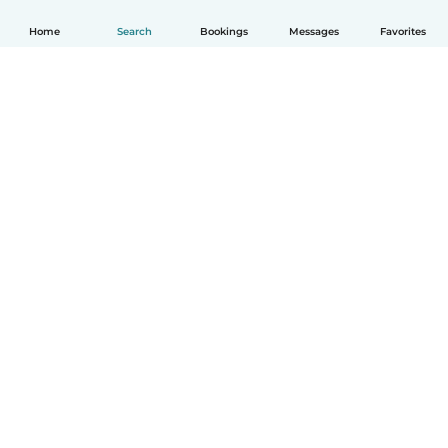
Home
Search
Bookings
Messages
Favorites
English
How it works
Help
Terms & Privacy
Pricing
Company details
Babysits for Work
Community standards
© Babysits B.V.