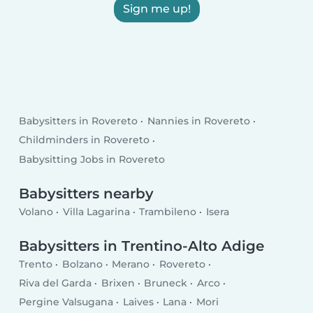
Sign me up!
Babysitters in Rovereto
Nannies in Rovereto
Childminders in Rovereto
Babysitting Jobs in Rovereto
Babysitters nearby
Volano
Villa Lagarina
Trambileno
Isera
Babysitters in Trentino-Alto Adige
Trento
Bolzano
Merano
Rovereto
Riva del Garda
Brixen
Bruneck
Arco
Pergine Valsugana
Laives
Lana
Mori