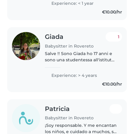
Experience: < 1 year
€10.00/hr
Giada
1
Babysitter in Rovereto
Salve !! Sono Giada ho 17 anni e
sono una studentessa all'istituto
tecnico G. Marconi. Mi ritengo
una persona solare e loquace ma
Experience: > 4 years
soprattutto una a cui piace
€10.00/hr
trascorrere il tempo assieme..
Patricia
Babysitter in Rovereto
¡Soy responsable. Y me encantan
los niños, e cuidado a muchos, se