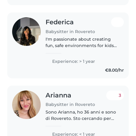
Federica
Babysitter in Rovereto
I'm passionate about creating
fun, safe environments for kids—
from toddlers to teens! Fluent in
English and Italian, I offer
Experience: > 1 year
homework help, creative
€8.00/hr
activities, and music, plus first..
Arianna
3
Babysitter in Rovereto
Sono Arianna, ho 36 anni e sono
di Rovereto. Sto cercando per
fare la babysitter zona Rovereto
e dintorni. Purtroppo non ho
Experience: < 1 year