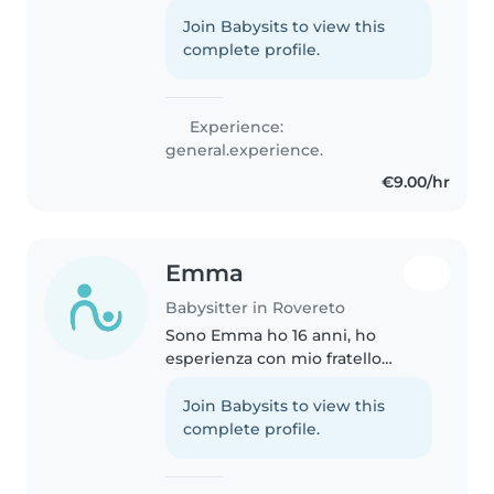
responsabile, paziente. Mi piace
giocare con i bambini, aiutarli nei
Join Babysits to view this
compiti e creare un ambiente
complete profile.
divertente. Ho esperienza..
Experience:
general.experience.
€9.00/hr
Emma
Babysitter in Rovereto
Sono Emma ho 16 anni, ho
esperienza con mio fratello
minore e miei parenti tra cui due
bambini speciali. Mi piace molto
Join Babysits to view this
stare con i bambini, giocare con
complete profile.
loro e farli divertire, sono..