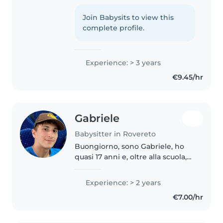
hablar italiano y español, y le
podría enseñar a su hij@ a
Join Babysits to view this
aprender, soy muy buena
complete profile.
calmando a los niños y
ayudándolos,..
Experience: > 3 years
€9.45/hr
Gabriele
Babysitter in Rovereto
Buongiorno, sono Gabriele, ho
quasi 17 anni e, oltre alla scuola,
negli ultimi anni ho scoperto che
mi piace molto lavorare con i
Experience: > 2 years
bambini. Sto cercando
€7.00/hr
un’opportunità di babysitting..