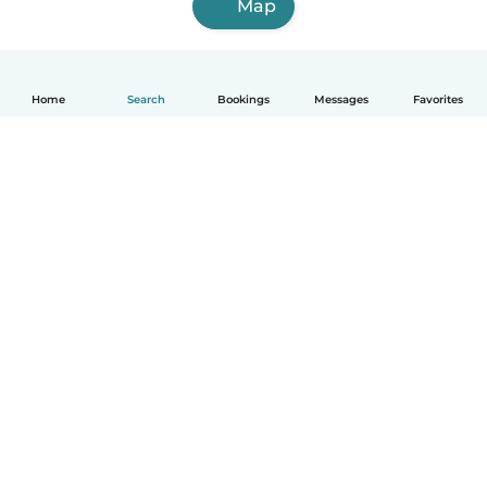
Map
Home
Search
Bookings
Messages
Favorites
English
How it works
Help
Terms & Privacy
Pricing
Company details
Babysits for Work
Community standards