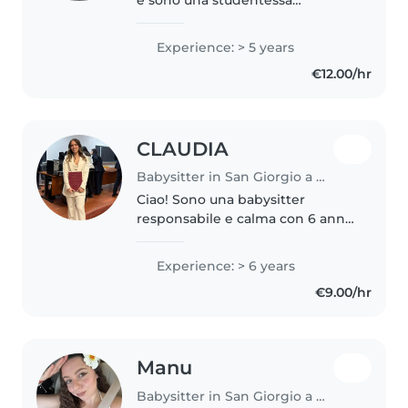
universitaria con una grande
passione per il mondo dei
Experience: > 5 years
bambini. Sono una persona
€12.00/hr
responsabile, paziente e molto
attenta ai..
CLAUDIA
Babysitter in San Giorgio a Cremano
Ciao! Sono una babysitter
responsabile e calma con 6 anni
di esperienza con i bambini di
tutte le età, ho esperienza come
Experience: > 6 years
tutor DSA e aiuto compiti. Ho
€9.00/hr
una laurea in Psicologia e sono..
Manu
Babysitter in San Giorgio a Cremano