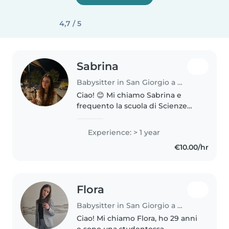
4,7 / 5
Sabrina
Babysitter in San Giorgio a Cremano
Ciao! 😊 Mi chiamo Sabrina e
frequento la scuola di Scienze
Umane, un percorso che mi ha
permesso di capire meglio come
Experience: > 1 year
si sviluppano e crescono i
€10.00/hr
bambini, sia dal punto di vista
educativo..
Flora
Babysitter in San Giorgio a Cremano
Ciao! Mi chiamo Flora, ho 29 anni
e sono una studentessa