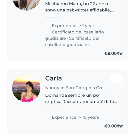
Mi chiamo Manu, ho 22 anni e
sono una babysitter affidabile,
empatica e con una solida
esperienza sia in contesti
Experience: > 1 year
familiari che educativi. Durante il
Certificato del casellario
mio anno da Au Pair negli Stati..
giudiziale (Certificato del
casellario giudiziale)
€8.00/hr
Carla
Nanny in San Giorgio a Cremano
Domanda sempre un po'
criptica:Raccontami un po' di te!
Ci proverò in una minima battuta
in quanto sono molto loquace.
Experience: > 10 years
Sono una donna di quaranta
€9.00/hr
anni. Ho due figli amorevoli e
sensibili...