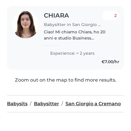
CHIARA
2
Babysitter in San Giorgio a Cremano
Ciao! Mi chiamo Chiara, ho 20
anni e studio Business
Administration all'università. Mi
piacerebbe offrire il mio aiuto
Experience: > 2 years
come babysitter. Ho già
€7.00/hr
esperienza con neonati, bambini
di 3..
Zoom out on the map to find more results.
Babysits
Babysitter
San Giorgio a Cremano