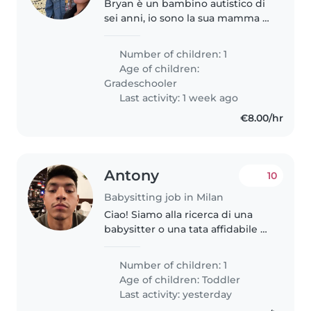
Bryan è un bambino autistico di
sei anni, io sono la sua mamma e
purtroppo in famiglia siamo solo
noi due. Purtroppo mi trovo in
Number of children: 1
un momento di grande difficoltà
Age of children:
lavorando a tempo pieno..
Gradeschooler
Last activity: 1 week ago
€8.00/hr
Antony
10
Babysitting job in Milan
Ciao! Siamo alla ricerca di una
babysitter o una tata affidabile e
gentile per la nostra bambina di
2 anni. È una bimba calma e
Number of children: 1
affettuosa. Le nostre necessità: -
Age of children:
Toddler
Orario: Dalle 15:00..
Last activity: yesterday