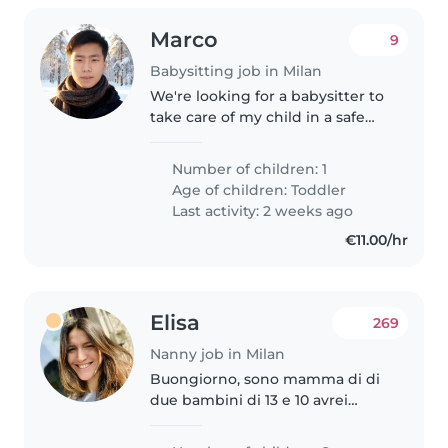
Marco
9
Babysitting job in Milan
We're looking for a babysitter to
take care of my child in a safe
and caring way. Your main duties
are watching the child, playing
Number of children: 1
together, preparing simple
Age of children:
Toddler
meals or snacks, and helping..
Last activity: 2 weeks ago
€11.00/hr
Elisa
269
Nanny job in Milan
Buongiorno, sono mamma di di
due bambini di 13 e 10 avrei
bisogno di una persona che
potesse prenderli a scuola,