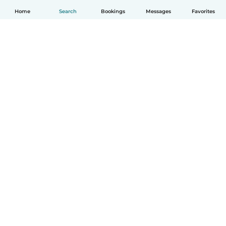
Home
Search
Bookings
Messages
Favorites
English
How it works
Help
Terms & Privacy
Pricing
Company details
Babysits for Work
Community standards
© Babysits B.V.