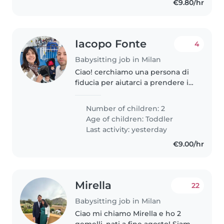
€9.80/hr
Iacopo Fonte
4
Babysitting job in Milan
Ciao! cerchiamo una persona di
fiducia per aiutarci a prendere i
bambini al nido (due gemelli di 2
anni da poco compiuti) e/o stare
Number of children: 2
con loro a casa nel tardo
Age of children:
Toddler
pomeriggio/prima serata,..
Last activity: yesterday
€9.00/hr
Mirella
22
Babysitting job in Milan
Ciao mi chiamo Mirella e ho 2
gemelli, nati a fine agosto! Siamo