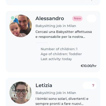
Alessandro
New
Babysitting job in Milan
Cercasi una Babysitter affettuosa
e responsabile per la nostra
bimba di 1 anno e mezzo,
sempre allegra e vitale.
Number of children: 1
Preferiamo una persona che
Age of children:
Toddler
sappia gestire con dolcezza e
Last activity: today
fantasia il..
€10.00/hr
Letizia
7
Babysitting job in Milan
I bimbi sono solari, divertenti e
sempre pronti a fare nuovi