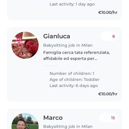
Last activity: 1 day ago
€10.00/hr
Gianluca
8
Babysitting job in Milan
Famiglia cerca tata referenziata,
affidabile ed esperta per
supporto nella gestione di una
bimba. Si richiede una persona
Number of children: 1
capace di aiutare a superare le
Age of children:
Toddler
"difficoltà" della bambina..
Last activity: 6 days ago
€10.00/hr
Marco
15
Babysitting job in Milan