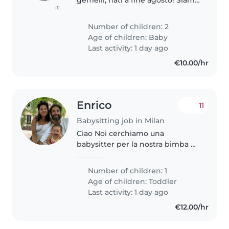
(1)
io e mio marito. Viviamo a Milano
in zona Forlanini (fermata
Number of children: 2
Repetti M blu) vicino Linate. Vi
Age of children:
Baby
chiedo di verificare..
Last activity: 1 day ago
€10.00/hr
Enrico
11
Babysitting job in Milan
Ciao Noi cerchiamo una
babysitter per la nostra bimba di
3 anni disponibile 2/3 ore tutti i
pomeriggi e possibilmente tutto
Number of children: 1
il giorno quando la bimba sta
Age of children:
Toddler
poco bene che dovrebbe
Last activity: 1 day ago
rimanere..
€12.00/hr