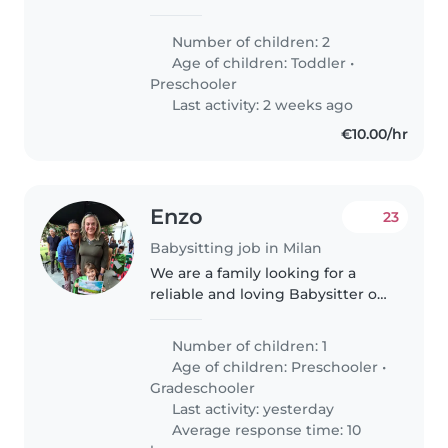
giochi. Abbiamo uno spirito
solare e stiamo cercaqndo
Number of children: 2
qualcuno da "includere" nella
Age of children:
Toddler
•
famiglia.
Preschooler
Last activity: 2 weeks ago
€10.00/hr
Enzo
23
Babysitting job in Milan
We are a family looking for a
reliable and loving Babysitter or
Nanny for our 5-year-old
daughter. Our little 1 is talkative,
Number of children: 1
friendly, and affectionate, and
Age of children:
Preschooler
•
we would love to find..
Gradeschooler
Last activity: yesterday
Average response time: 10