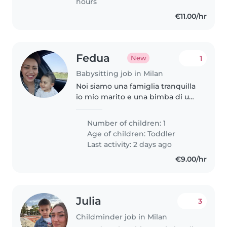
hours
€11.00/hr
Fedua
1
New
Babysitting job in Milan
Noi siamo una famiglia tranquilla
io mio marito e una bimba di un
anno, siamo gentili rispettosi e
vorremmo trovare qualcuna di
Number of children: 1
altrettanto rispettosa. Sono
Age of children:
Toddler
incinta e dovrei partorire..
Last activity: 2 days ago
€9.00/hr
Julia
3
Childminder job in Milan