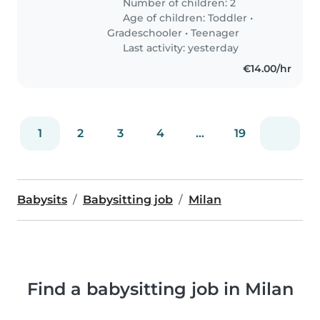
Number of children: 2
accompagnarli alle attività e
Age of children:
Toddler
•
fargli fare i compiti. L'orario
Gradeschooler
•
Teenager
sarebbe..
Last activity: yesterday
€14.00/hr
1
2
3
4
...
19
Babysits
Babysitting job
Milan
Find a babysitting job in Milan