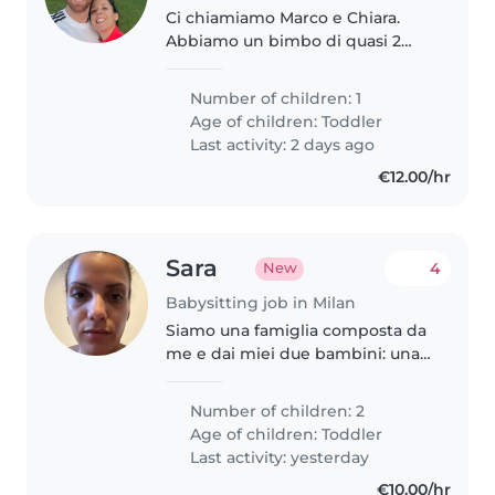
Ci chiamiamo Marco e Chiara.
Abbiamo un bimbo di quasi 2
anni e stiamo cercando una
babysiter fissa per mezza
Number of children: 1
giornata o anche occasionale
Age of children:
Toddler
durante il giorno per quando
Last activity: 2 days ago
capita che non..
€12.00/hr
Sara
4
New
Babysitting job in Milan
Siamo una famiglia composta da
me e dai miei due bambini: una
bimba di 8 anni, vivace, curiosa e
piena di energia, e un bimbo di
Number of children: 2
quasi 3 anni, dolce, allegro e
Age of children:
Toddler
molto curioso. Cerco..
Last activity: yesterday
€10.00/hr