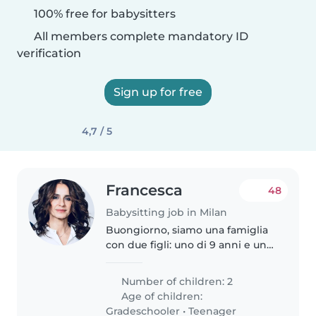
100% free for babysitters
All members complete mandatory ID
verification
Sign up for free
4,7 / 5
Francesca
48
Babysitting job in Milan
Buongiorno, siamo una famiglia
con due figli: uno di 9 anni e uno
di 14. Siamo alla ricerca di una
babysitter per il più piccolo (il
Number of children: 2
grande è autonomo). L'impegno
Age of children:
è tutti i giorni..
Gradeschooler
•
Teenager