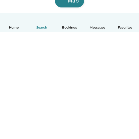
Map
Home
Search
Bookings
Messages
Favorites
English
How it works
Help
Terms & Privacy
Pricing
Company details
Babysits for Work
Community standards