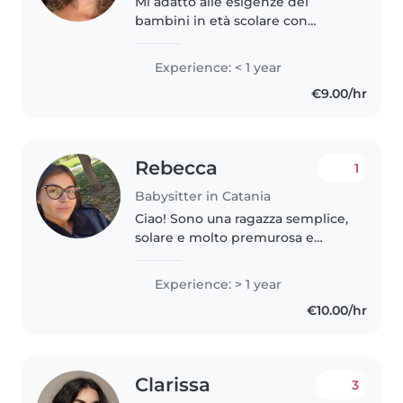
Mi adatto alle esigenze dei
bambini in età scolare con
lezioni di supporto, disegno o
musica. Sono responsabile,
Experience: < 1 year
amica e empatica,
€9.00/hr
preferibilmente con disponibilità
a casa mia ma sono..
Rebecca
1
Babysitter in Catania
Ciao! Sono una ragazza semplice,
solare e molto premurosa e
attenta. Ho spesso fatto da
babysitter ai miei cugini, ai figli
Experience: > 1 year
di amici di famiglia e ho tanta
€10.00/hr
esperienza grazie anche..
Clarissa
3