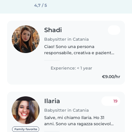
4,7 / 5
Shadi
Babysitter in Catania
Ciao! Sono una persona
responsabile, creativa e paziente,
in cerca della mia prima
esperienza come babysitter. Ho
Experience: < 1 year
una laurea magistrale in
€9.00/hr
Ingegneria delle
Telecomunicazioni e mi piace..
Ilaria
19
Babysitter in Catania
Salve, mi chiamo Ilaria. Ho 31
anni. Sono una ragazza socievole,
dinamica e con tanta voglia di
Family favorite