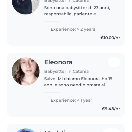
Babysitter in Catania
Sono una babysitter di 23 anni,
responsabile, paziente e
premurosa. Ho 2 anni di
esperienza nel prendermi cura di
Experience: > 2 years
bambini, principalmente di età
€10.00/hr
compresa tra bebè, bambini in
età prescolare..
Eleonora
Babysitter in Catania
Salve! Mi chiamo Eleonora, ho 19
anni e sono neodiplomata al
Liceo Statale "Giuseppina Turrisi
Colonna" (indirizzo Scienze
Experience: < 1 year
Umane). Cerco lavoro come
€9.48/hr
babysitter part-time per il mese..