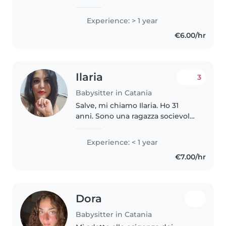
Experience: > 1 year
€6.00/hr
Ilaria
3
Babysitter in Catania
Salve, mi chiamo Ilaria. Ho 31
anni. Sono una ragazza socievole,
dinamica e con tanta voglia di
lavorare. Nel 2012, mi sono
Experience: < 1 year
diplomata presso Istituto
€7.00/hr
Magistrale Turrisi Colonna (Liceo..
Dora
Babysitter in Catania