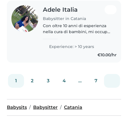
Adele Italia
Babysitter in Catania
Con oltre 10 anni di esperienza
nella cura di bambini, mi occupo
con passione di neonati, bambini
piccoli e in età prescolare. Sono
Experience: > 10 years
esperta nel gestire bambini con
€10.00/hr
ADHD e disturbi..
1
2
3
4
...
7
Babysits
Babysitter
Catania