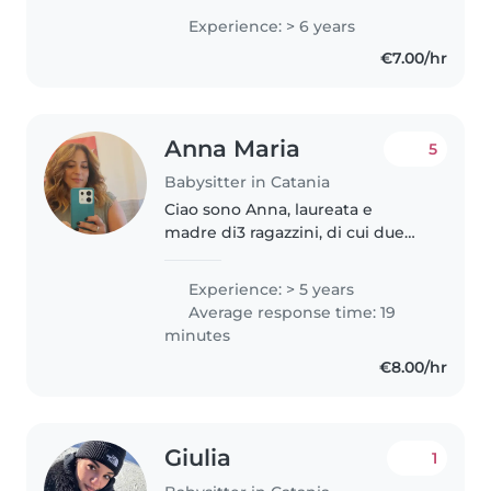
lavorare. Nel 2012, mi sono
Experience: > 6 years
diplomata presso Istituto
€7.00/hr
Magistrale Turrisi Colonna (Liceo..
Anna Maria
5
Babysitter in Catania
Ciao sono Anna, laureata e
madre di3 ragazzini, di cui due
gemelli. Ho sempre lavorato da
quando ero incinta e continuo a
Experience: > 5 years
farlo con passione e dedizione
Average response time: 19
per ogni fascia d'età. Ho
minutes
esperienza..
€8.00/hr
Giulia
1