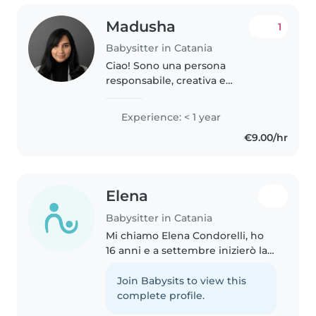
Madusha
1
Babysitter in Catania
Ciao! Sono una persona
responsabile, creativa e
empatica, in cerca di un lavoro
come babysitter. Ho una laurea
Experience: < 1 year
in Business Information
€9.00/hr
Technology e sono un genitore
esperto. Mi occupo..
Elena
Babysitter in Catania
Mi chiamo Elena Condorelli, ho
16 anni e a settembre inizierò la
quarta superiore presso il Liceo
Scientifico “Principe Umberto” di
Join Babysits to view this
Catania. Sono cresciuta a
complete profile.
contatto con i bambini..