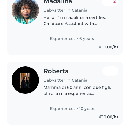
Madalina
2
Babysitter in Catania
Hello! I’m madalina, a certified
Childcare Assistant with
experience caring for children
from babies to preschoolers. I’m
Experience: > 6 years
patient, reliable, and passionate
€10.00/hr
about creating a safe, positive,..
Roberta
1
Babysitter in Catania
Mamma di 60 anni con due figli,
offro la mia esperienza
pluriennale come babysitter e
aiuto compiti. Unisco la praticità
Experience: > 10 years
di una madre alla competenza
€10.00/hr
nel doposcuola, garantendo ai..