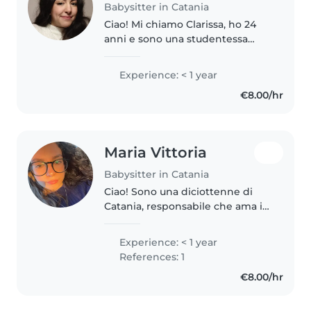
Babysitter in Catania
Ciao! Mi chiamo Clarissa, ho 24
anni e sono una studentessa
universitaria. Mi sto avvicinando
al mondo del babysitting con
Experience: < 1 year
entusiasmo e voglia di fare
€8.00/hr
esperienza in un ambiente
sereno,..
Maria Vittoria
Babysitter in Catania
Ciao! Sono una diciottenne di
Catania, responsabile che ama i
bambini. Ho imparato a gestire
giochi, attività divertenti e
Experience: < 1 year
bisogni diversi avendo tre
References: 1
cuginette (2, 8 e 11 anni). Offro..
€8.00/hr