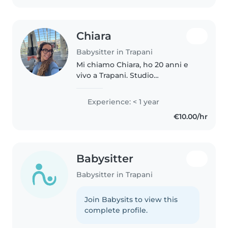
seria..
Chiara
Babysitter in Trapani
Mi chiamo Chiara, ho 20 anni e
vivo a Trapani. Studio
Infermieristica, perché mi piace
prendermi cura delle persone.
Experience: < 1 year
Da quando ero piccola pratico
€10.00/hr
pallavolo, uno sport che mi ha
insegnato..
Babysitter
Babysitter in Trapani
Join Babysits to view this
complete profile.