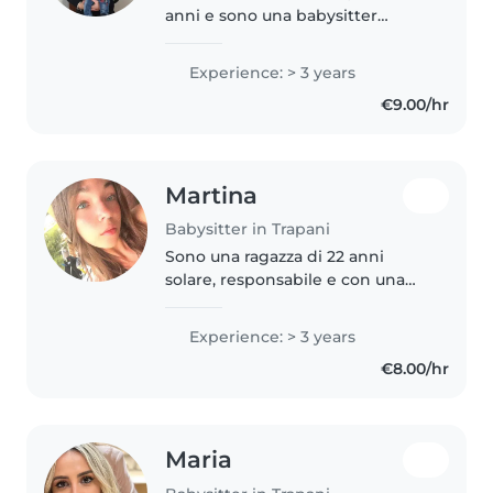
anni e sono una babysitter
affidabile e appassionata. Amo
lavorare con i bambini perché
Experience: > 3 years
stare con loro mi trasmette gioia
€9.00/hr
e mi permette di
accompagnarli..
Martina
Babysitter in Trapani
Sono una ragazza di 22 anni
solare, responsabile e con una
grande passione per il mondo
dell'infanzia. Mi offro come
Experience: > 3 years
babysitter per supportarvi nella
€8.00/hr
gestione quotidiana dei vostri..
Maria