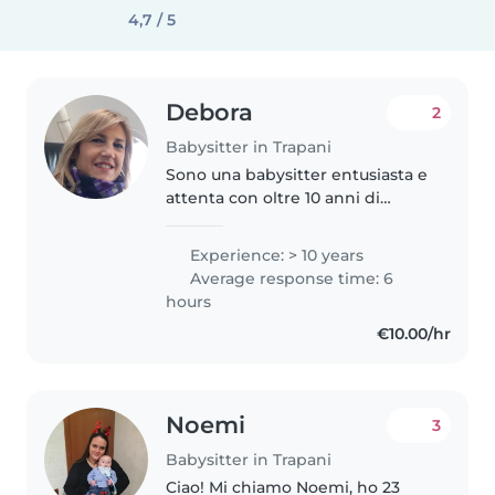
4,7 / 5
Debora
2
Babysitter in Trapani
Sono una babysitter entusiasta e
attenta con oltre 10 anni di
esperienza nella cura di bambini
di tutte le età, inclusi quelli con
Experience: > 10 years
esigenze speciali come asma,
Average response time: 6
diabete e allergie alimentari...
hours
€10.00/hr
Noemi
3
Babysitter in Trapani
Ciao! Mi chiamo Noemi, ho 23