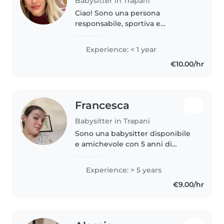
Babysitter in Trapani
Ciao! Sono una persona
responsabile, sportiva e
divertente, con una laurea in
Psicologia e specializzanda in
Experience: < 1 year
psicoterapia. Ho esperienza con
€10.00/hr
bambini di diverse età e con
bisogni speciali..
Francesca
Babysitter in Trapani
Sono una babysitter disponibile
e amichevole con 5 anni di
esperienza, specializzata nella
cura di bambini in età prescolare
Experience: > 5 years
e scolare. Parlo fluentemente
€9.00/hr
italiano e un po' di inglese...