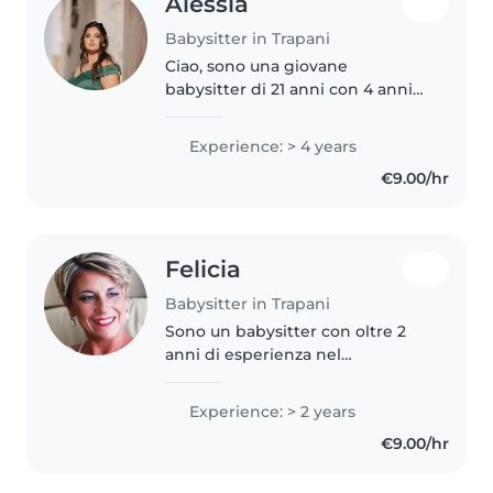
Alessia
Babysitter in Trapani
Ciao, sono una giovane
babysitter di 21 anni con 4 anni
di esperienza con bambini di
tutte le età. Mi piace disegnare,
Experience: > 4 years
leggere e suonare la musica. Ho
€9.00/hr
un diploma di scuola
alberghiera..
Felicia
Babysitter in Trapani
Sono un babysitter con oltre 2
anni di esperienza nel
prendermi cura di bambini di
tutte le età, dai neonati ai
Experience: > 2 years
bambini delle elementari. Sono
€9.00/hr
una persona responsabile,
premurosa e..