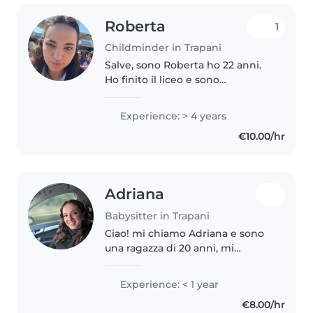
Roberta
1
Childminder in Trapani
Salve, sono Roberta ho 22 anni.
Ho finito il liceo e sono
diplomata al liceo delle scienze
umane. Amo i bambini, giocare
Experience: > 4 years
con loro e stare al contatto con i
€10.00/hr
bambini. I bambini sono..
Adriana
Babysitter in Trapani
Ciao! mi chiamo Adriana e sono
una ragazza di 20 anni, mi
descrivo come una persona
solare, educata e molto
Experience: < 1 year
predisposta al contatto con gli
€8.00/hr
altri. Oltre a essere una ragazza