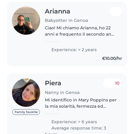
Arianna
Babysitter in Genoa
Ciao! Mi chiamo Arianna, ho 22
anni e frequento il secondo anno
all'università di scienze
dell'educazione e formazione. Mi
Experience: > 2 years
piace molto lavorare con i
€10.00/hr
bambini, intrattenerli, giocare,..
Piera
10
Nanny in Genoa
Mi identifico in Mary Poppins per
la mia solarità, fermezza ed
empatia con i bimbi. La mia
Family favorite
esperienza di mamma è al vostro
Experience: > 6 years
servizio, ho cresciuto i miei 3 figli
Average response time: 3
con pochi e sani principi..