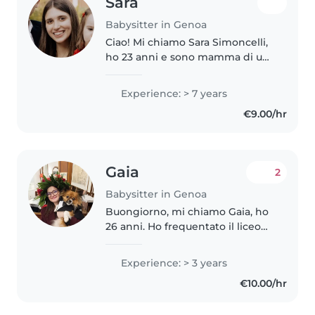
Sara
Babysitter in Genoa
Ciao! Mi chiamo Sara Simoncelli,
ho 23 anni e sono mamma di una
bambina di 2 anni e mezzo.
Questa esperienza mi ha
Experience: > 7 years
permesso di sviluppare ancora di
€9.00/hr
più amore, pazienza e
attenzione..
Gaia
2
Babysitter in Genoa
Buongiorno, mi chiamo Gaia, ho
26 anni. Ho frequentato il liceo
delle scienze umane e mi sono
laureata criminologia
Experience: > 3 years
investigativa e psicologia
€10.00/hr
criminale. INOLTRE SONO
ASSISTENTE ALL'INFANZIA..