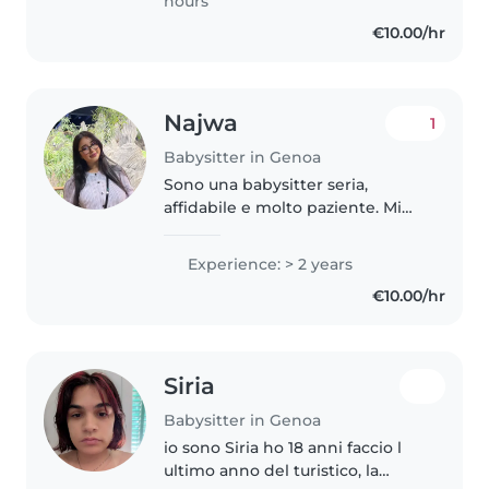
hours
€10.00/hr
Najwa
1
Babysitter in Genoa
Sono una babysitter seria,
affidabile e molto paziente. Mi
dedico con grande attenzione al
benessere dei bambini,
Experience: > 2 years
mettendo sempre la loro
€10.00/hr
sicurezza e serenità al primo
posto. Ho un..
Siria
Babysitter in Genoa
io sono Siria ho 18 anni faccio l
ultimo anno del turistico, la