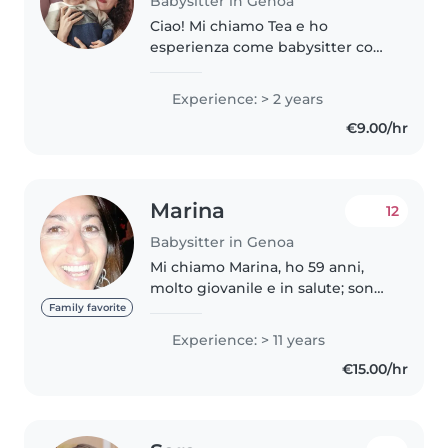
Babysitter in Genoa
Ciao! Mi chiamo Tea e ho
esperienza come babysitter con
bambini di diverse età. Sono una
persona solare, responsabile e
Experience: > 2 years
paziente, mi piace passare il
€9.00/hr
tempo con i bambini
organizzando..
Marina
12
Babysitter in Genoa
Mi chiamo Marina, ho 59 anni,
molto giovanile e in salute; sono
laureata in lettere e mi occupo di
Family favorite
bimbi, anche neonati, da
Experience: > 11 years
parecchi anni. Vivo sola a Quarto,
€15.00/hr
Genova; sono libera da..