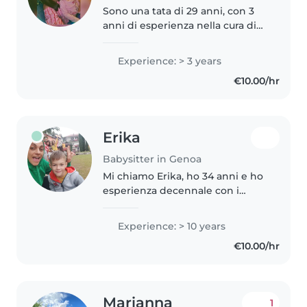
Sono una tata di 29 anni, con 3
anni di esperienza nella cura di
bambini di tutte le età, dai
neonati agli adolescenti. Sono
Experience: > 3 years
responsabile, paziente ed
€10.00/hr
entusiasta nel mio lavoro. Parlo..
Erika
Babysitter in Genoa
Mi chiamo Erika, ho 34 anni e ho
esperienza decennale con i
bambini dai 2 anni
all'adolescenza maturata e
Experience: > 10 years
coltivata nei villaggi turistici
€10.00/hr
all'estero come responsabile
mini club. Ora..
Marianna
1