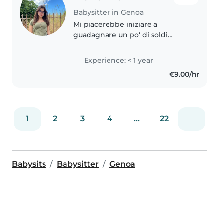
Babysitter in Genoa
Mi piacerebbe iniziare a
guadagnare un po' di soldi
autonomamente svolgendo una
delle attività che più preferisco e
Experience: < 1 year
che spero di poter proseguire in
€9.00/hr
futuro: lavorare con i bambini...
1
2
3
4
...
22
Babysits
Babysitter
Genoa