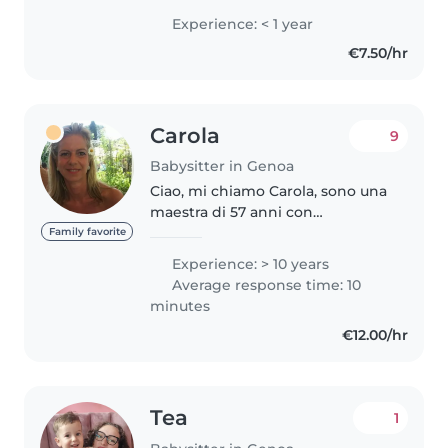
giochi sia in autonomia e sia con
Experience: < 1 year
supporto delle tate , mi piace
€7.50/hr
stare a contatto con..
Carola
9
Babysitter in Genoa
Ciao, mi chiamo Carola, sono una
maestra di 57 anni con
esperienza in scuole materne e
Family favorite
come insegnante di sostegno
Experience: > 10 years
nelle elementari. Attualmente
Average response time: 10
seguo bambini piccoli
minutes
individualmente. Se..
€12.00/hr
Tea
1