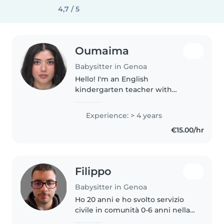
4,7 / 5
Oumaima
Babysitter in Genoa
Hello! I'm an English
kindergarten teacher with
several years of experience
working with children in
Experience: > 4 years
kindergartens, primary schools,
€15.00/hr
and private lessons. I focus on
creating a safe,..
Filippo
Babysitter in Genoa
Ho 20 anni e ho svolto servizio
civile in comunità 0-6 anni nella
quale gestivo nanne pappe e