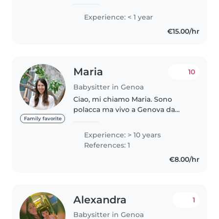
lingua che so bene e il tedesco.
mi piace stare a contatto con i
Experience: < 1 year
bambini lavorare con loro , ho
€15.00/hr
anche una sorella di..
Maria
10
Babysitter in Genoa
Ciao, mi chiamo Maria. Sono
polacca ma vivo a Genova da
quasi due anni e parlo bene
Family favorite
italiano. Sono una persona
Experience: > 10 years
sempre gentile, simpatica ed
References: 1
empatica. Posso creare un
€8.00/hr
ambiente sicuro,..
Alexandra
1
Babysitter in Genoa