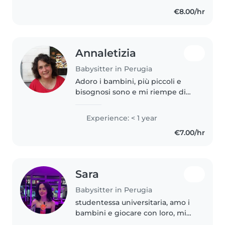
€8.00/hr
Annaletizia
Babysitter in Perugia
Adoro i bambini, più piccoli e
bisognosi sono e mi riempe di
gioia e soddisfazione trascorrere
del tempo con loro e dargli tutto
Experience: < 1 year
ciò che mi è possibile (assistenza
€7.00/hr
...giochi..coccole)..
Sara
Babysitter in Perugia
studentessa universitaria, amo i
bambini e giocare con loro, mi
piace lo sport e imparare sempre