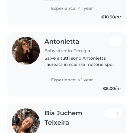
cose nuove, la cultura e viaggiare.
Experience: < 1 year
amo la musica, il cinema e i libri,
€10.00/hr
so parlare..
Antonietta
Babysitter in Perugia
Salve a tutti sono Antonietta
,laureata in scienze motorie sport
e salute sto proseguendo i miei
studi presso l'università di
Experience: < 1 year
perugia ,ho diverse esperienze
€8.00/hr
con i bambini data anche..
Bia Juchem
1
Teixeira