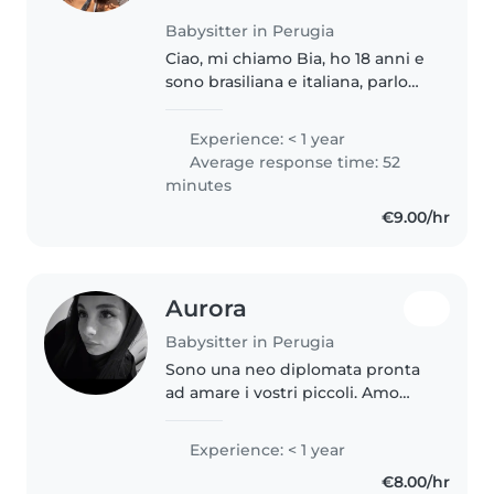
Babysitter in Perugia
Ciao, mi chiamo Bia, ho 18 anni e
sono brasiliana e italiana, parlo
portoghese, italiano e sto
imparando l'inglese, amo i
Experience: < 1 year
bambini e ho esperienza di
Average response time: 52
avere una sorella minore, ma
minutes
sono..
€9.00/hr
Aurora
Babysitter in Perugia
Sono una neo diplomata pronta
ad amare i vostri piccoli. Amo
leggere, giocare e realizzare
lavoretti creativi. Sono a mio agio
Experience: < 1 year
con animali e aiuto compiti.
€8.00/hr
Perfetta per una serata..