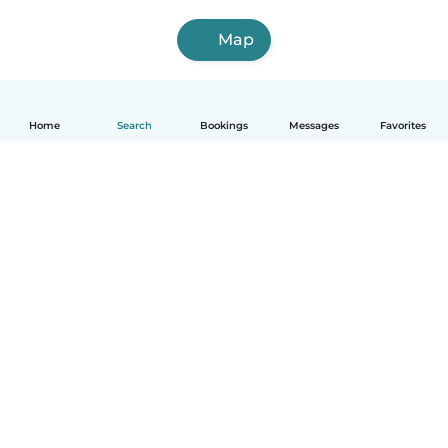
Map
Home
Search
Bookings
Messages
Favorites
English
How it works
Help
Terms & Privacy
Pricing
Company details
Babysits for Work
Community standards