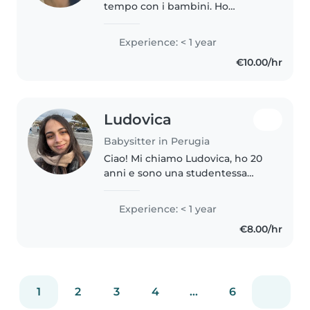
tempo con i bambini. Ho
esperienza con bambini in età
prescolare e scolare, amo
Experience: < 1 year
disegnare e sono a mio agio con
€10.00/hr
animali, cucina e faccende. Parlo..
Ludovica
Babysitter in Perugia
Ciao! Mi chiamo Ludovica, ho 20
anni e sono una studentessa
fuorisede a Perugia, dove
frequento il corso di laurea in
Experience: < 1 year
Psicologia presso l'Università
€8.00/hr
degli Studi di Perugia. Nel 2024..
1
2
3
4
...
6