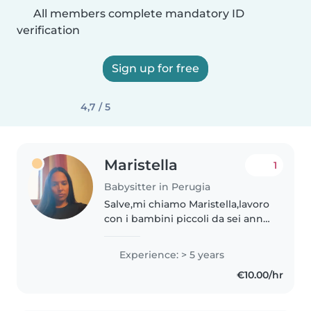
All members complete mandatory ID
verification
Sign up for free
4,7 / 5
Maristella
1
Babysitter in Perugia
Salve,mi chiamo Maristella,lavoro
con i bambini piccoli da sei anni
ho lavorato con 2 bambine,la
grande di 4 anni la piccola di 4
Experience: > 5 years
mesi,principalmente mi
€10.00/hr
prendevo cura della piccola..