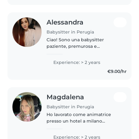
Alessandra
Babysitter in Perugia
Ciao! Sono una babysitter
paziente, premurosa e
responsabile. Ho 2 anni di
esperienza con bambini della
Experience: > 2 years
scuola materna, elementari e
€9.00/hr
adolescenti. Ho fatto anche per
tanti anni l'animatrice...
Magdalena
Babysitter in Perugia
Ho lavorato come animatrice
presso un hotel a milano
marittima per un intera estate,
passando tutto il giorno con un
Experience: > 2 years