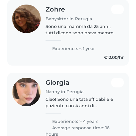
Zohre
Babysitter in Perugia
Sono una mamma da 25 anni,
tutti dicono sono brava mamma
spero anche per i vostri bambini
brava babysitter
Experience: < 1 year
€12.00/hr
Giorgia
Nanny in Perugia
Ciao! Sono una tata affidabile e
paziente con 4 anni di
esperienza con bambini in età
prescolare, scolari e bambini
Experience: > 4 years
piccoli. Adoro disegnare, leggere
Average response time: 16
e giocare con i bambini. Sono..
hours