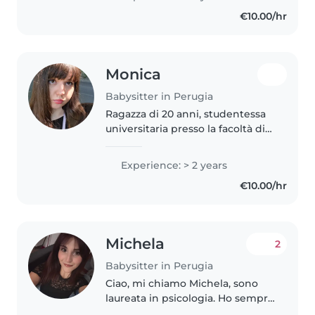
sacco di bambini e adolescenti.
€10.00/hr
Ho inoltre sempre dato una
mano..
Monica
Babysitter in Perugia
Ragazza di 20 anni, studentessa
universitaria presso la facoltà di
psicologia. Ho sempre avuto una
naturale affinità con i bambini
Experience: > 2 years
avendo gestito molteplici bimbi
€10.00/hr
piccoli in casa mia...
Michela
2
Babysitter in Perugia
Ciao, mi chiamo Michela, sono
laureata in psicologia. Ho sempre
lavorato con bambini, con i quali