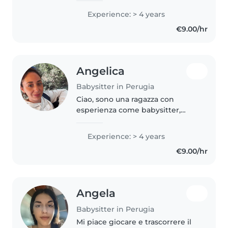
mi trovo molto bene. Sono
Experience: > 4 years
disponibile qualsiasi giorno e a
€9.00/hr
qualsiasi ora come baby..
Angelica
Babysitter in Perugia
Ciao, sono una ragazza con
esperienza come babysitter,
adoro i bambini, mi piace la loro
infinita curiosità, mi piace
Experience: > 4 years
giocare ed aiutarli a fare i loro
€9.00/hr
compiti. Sono molto premurosa..
Angela
Babysitter in Perugia
Mi piace giocare e trascorrere il