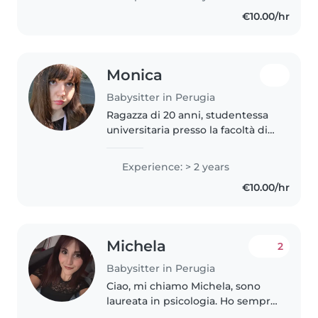
sacco di bambini e adolescenti.
€10.00/hr
Ho inoltre sempre dato una
mano..
Monica
Babysitter in Perugia
Ragazza di 20 anni, studentessa
universitaria presso la facoltà di
psicologia. Ho sempre avuto una
naturale affinità con i bambini
Experience: > 2 years
avendo gestito molteplici bimbi
€10.00/hr
piccoli in casa mia...
Michela
2
Babysitter in Perugia
Ciao, mi chiamo Michela, sono
laureata in psicologia. Ho sempre
lavorato con bambini, con i quali