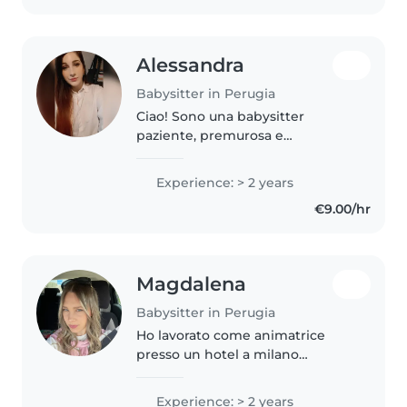
Alessandra
Babysitter in Perugia
Ciao! Sono una babysitter
paziente, premurosa e
responsabile. Ho 2 anni di
esperienza con bambini della
Experience: > 2 years
scuola materna, elementari e
€9.00/hr
adolescenti. Ho fatto anche per
tanti anni l'animatrice...
Magdalena
Babysitter in Perugia
Ho lavorato come animatrice
presso un hotel a milano
marittima per un intera estate,
passando tutto il giorno con un
Experience: > 2 years