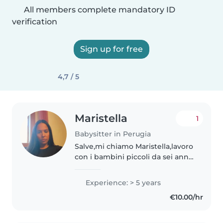
All members complete mandatory ID
verification
Sign up for free
4,7 / 5
Maristella
1
Babysitter in Perugia
Salve,mi chiamo Maristella,lavoro
con i bambini piccoli da sei anni
ho lavorato con 2 bambine,la
grande di 4 anni la piccola di 4
Experience: > 5 years
mesi,principalmente mi
€10.00/hr
prendevo cura della piccola..