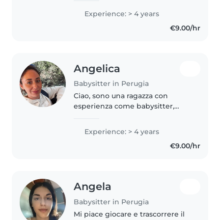
mi trovo molto bene. Sono
Experience: > 4 years
disponibile qualsiasi giorno e a
€9.00/hr
qualsiasi ora come baby..
Angelica
Babysitter in Perugia
Ciao, sono una ragazza con
esperienza come babysitter,
adoro i bambini, mi piace la loro
infinita curiosità, mi piace
Experience: > 4 years
giocare ed aiutarli a fare i loro
€9.00/hr
compiti. Sono molto premurosa..
Angela
Babysitter in Perugia
Mi piace giocare e trascorrere il