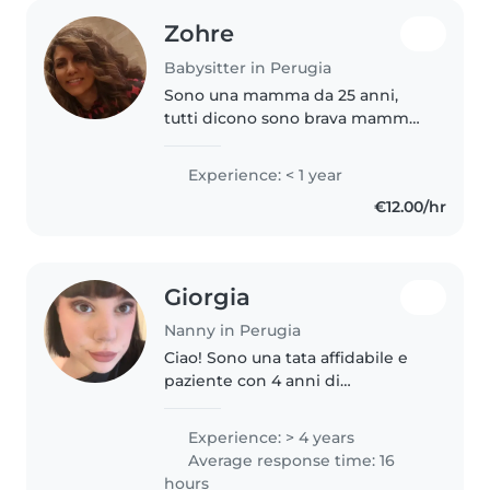
Zohre
Babysitter in Perugia
Sono una mamma da 25 anni,
tutti dicono sono brava mamma
spero anche per i vostri bambini
brava babysitter
Experience: < 1 year
€12.00/hr
Giorgia
Nanny in Perugia
Ciao! Sono una tata affidabile e
paziente con 4 anni di
esperienza con bambini in età
prescolare, scolari e bambini
Experience: > 4 years
piccoli. Adoro disegnare, leggere
Average response time: 16
e giocare con i bambini. Sono..
hours