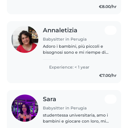
€8.00/hr
Annaletizia
Babysitter in Perugia
Adoro i bambini, più piccoli e
bisognosi sono e mi riempe di
gioia e soddisfazione trascorrere
del tempo con loro e dargli tutto
Experience: < 1 year
ciò che mi è possibile (assistenza
€7.00/hr
...giochi..coccole)..
Sara
Babysitter in Perugia
studentessa universitaria, amo i
bambini e giocare con loro, mi
piace lo sport e imparare sempre