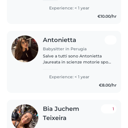
cose nuove, la cultura e viaggiare.
Experience: < 1 year
amo la musica, il cinema e i libri,
€10.00/hr
so parlare..
Antonietta
Babysitter in Perugia
Salve a tutti sono Antonietta
,laureata in scienze motorie sport
e salute sto proseguendo i miei
studi presso l'università di
Experience: < 1 year
perugia ,ho diverse esperienze
€8.00/hr
con i bambini data anche..
Bia Juchem
1
Teixeira