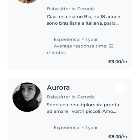
Babysitter in Perugia
Ciao, mi chiamo Bia, ho 18 anni e
sono brasiliana e italiana, parlo
portoghese, italiano e sto
imparando l'inglese, amo i
Experience: < 1 year
bambini e ho esperienza di
Average response time: 52
avere una sorella minore, ma
minutes
sono..
€9.00/hr
Aurora
Babysitter in Perugia
Sono una neo diplomata pronta
ad amare i vostri piccoli. Amo
leggere, giocare e realizzare
lavoretti creativi. Sono a mio agio
Experience: < 1 year
con animali e aiuto compiti.
€8.00/hr
Perfetta per una serata..