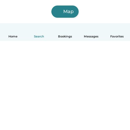
Map
Home
Search
Bookings
Messages
Favorites
English
How it works
Help
Terms & Privacy
Pricing
Company details
Babysits for Work
Community standards