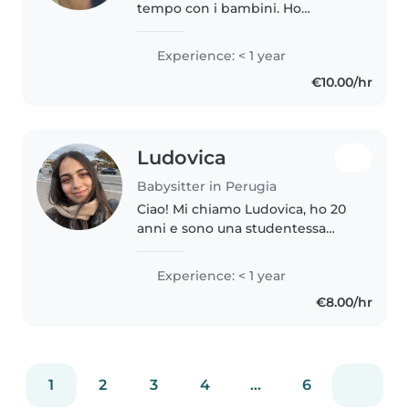
tempo con i bambini. Ho
esperienza con bambini in età
prescolare e scolare, amo
Experience: < 1 year
disegnare e sono a mio agio con
€10.00/hr
animali, cucina e faccende. Parlo..
Ludovica
Babysitter in Perugia
Ciao! Mi chiamo Ludovica, ho 20
anni e sono una studentessa
fuorisede a Perugia, dove
frequento il corso di laurea in
Experience: < 1 year
Psicologia presso l'Università
€8.00/hr
degli Studi di Perugia. Nel 2024..
1
2
3
4
...
6