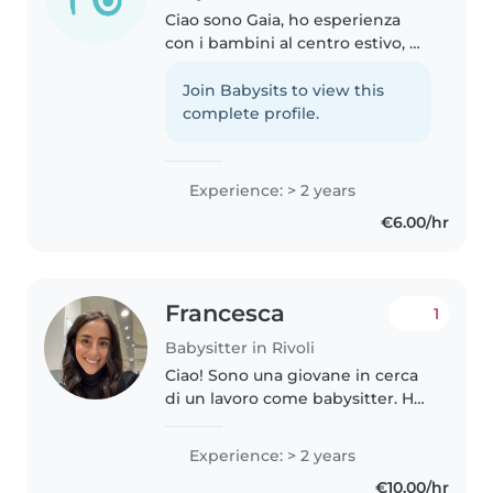
Ciao sono Gaia, ho esperienza
con i bambini al centro estivo, mi
trovo molto bene con loro e
viceversa, sono molto positiva e
Join Babysits to view this
creativa, la priorità è fare stare al
complete profile.
meglio il bambino..
Experience: > 2 years
€6.00/hr
Francesca
1
Babysitter in Rivoli
Ciao! Sono una giovane in cerca
di un lavoro come babysitter. Ho
2 anni di esperienza con bambini
di tutte le età, dai neonati agli
Experience: > 2 years
alunni. Sono laureata in servizi
€10.00/hr
giuridici. Mi piace..