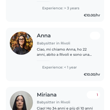
nella cura di bambini di tutte le
età, dai più piccoli ai ragazzi in
Experience: > 3 years
età scolare. Ho sviluppato
€10.00/hr
capacità di gestione..
Anna
Babysitter in Rivoli
Ciao, mi chiamo Anna, ho 22
anni, abito a Rivoli e sono una
studentessa: sto studiando per
diventare wedding planner ed
Experience: < 1 year
event manager. Attualmente sto
€10.00/hr
cercando un lavoro che mi
rappresenti..
Miriana
1
Babysitter in Rivoli
Ciao! Ho 34 anni e più di 10 anni