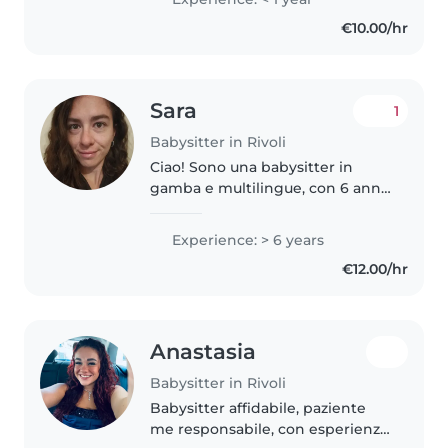
avventura come babysitter. Parlo
€10.00/hr
inglese, italiano e spagnolo,..
Sara
1
Babysitter in Rivoli
Ciao! Sono una babysitter in
gamba e multilingue, con 6 anni
di esperienza con i bambini.
Parlo fluentemente francese,
Experience: > 6 years
inglese, italiano e spagnolo. Mi
€12.00/hr
occupo volentieri di bambini..
Anastasia
Babysitter in Rivoli
Babysitter affidabile, paziente
me responsabile, con esperienza