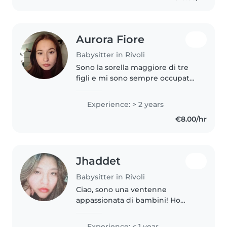
Aurora Fiore
Babysitter in Rivoli
Sono la sorella maggiore di tre
figli e mi sono sempre occupata
di loro. Io e miei fratelli abbiamo
rispettivamente 8 e 11 anni di
Experience: > 2 years
differenza, dunque non é stata
€8.00/hr
una passeggiata, ma..
Jhaddet
Babysitter in Rivoli
Ciao, sono una ventenne
appassionata di bambini! Ho
completato la scuola superiore e
sono pronta per iniziare la mia
Experience: < 1 year