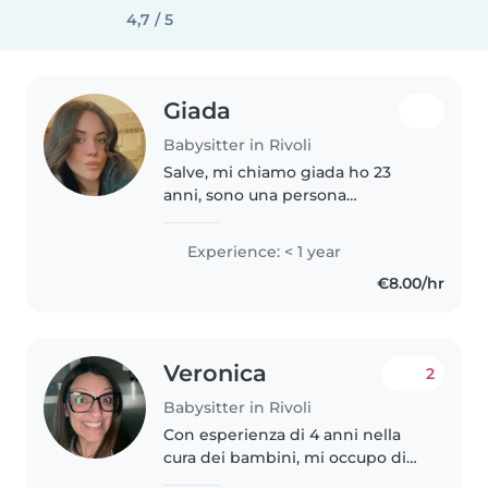
4,7 / 5
Giada
Babysitter in Rivoli
Salve, mi chiamo giada ho 23
anni, sono una persona
abbastanza socievole mi
piacciono molto i bambini e mi
Experience: < 1 year
piace stare a contatto con loro.
€8.00/hr
Sono una studentessa al 3 anno
di infermieristica..
Veronica
2
Babysitter in Rivoli
Con esperienza di 4 anni nella
cura dei bambini, mi occupo di
bambini di tutte le età, dai