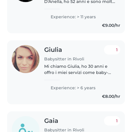
D'Anella, ho 52 anni e sono molto
giovanile. Ho vissuto nella mia
amata terra Lucana per oltre 50
Experience: > 11 years
anni, in un famiglia di 7 persone.
€9.00/hr
Ho avuto a che..
Giulia
1
Babysitter in Rivoli
Mi chiamo Giulia, ho 30 anni e
offro i miei servizi come baby-
sitter a Rivoli. Ho maturato
un'esperienza pluriennale con
Experience: > 6 years
bambini dagli 8 mesi ai 5 anni e
€8.00/hr
sono qualificata come
Assistente..
Gaia
1
Babysitter in Rivoli