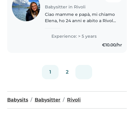
Babysitter in Rivoli
Ciao mamme e papà, mi chiamo
Elena, ho 24 anni e abito a Rivoli
(To). Sono assistente all'infanzia
certificata. -Ho esperienza
Experience: > 5 years
lavorativa continuativa come
€10.00/hr
babysitter a domicilio da..
1
2
Babysits
Babysitter
Rivoli