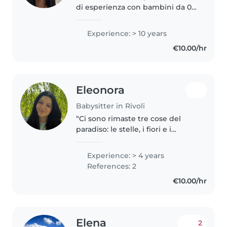
di esperienza con bambini da 0
anni fino all'età scolare. Ho
iniziato a fare la babysitter a 18
Experience: > 10 years
anni e, da allora, prendermi cura
€10.00/hr
dei bambini è sempre..
Eleonora
Babysitter in Rivoli
“Ci sono rimaste tre cose del
paradiso: le stelle, i fiori e i
bambini”. Ciao mamme, ciao
papà! Sono Eleonora e sono una
Experience: > 4 years
professionista nella cura dei più
References: 2
piccoli. Il mio lavoro è..
€10.00/hr
Elena
2