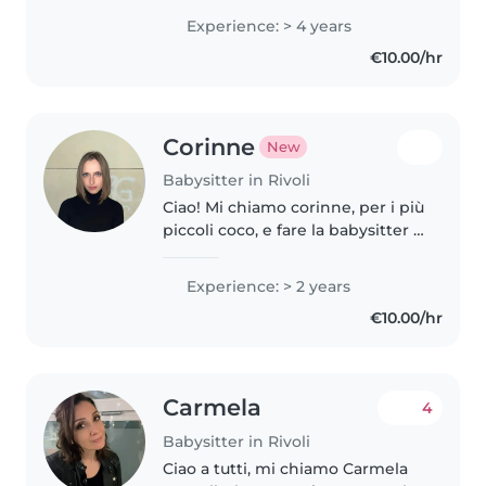
neonati agli adolescenti. Sono
Experience: > 4 years
paziente, responsabile e calmo/a,
€10.00/hr
e mi piace disegnare, leggere..
Corinne
New
Babysitter in Rivoli
Ciao! Mi chiamo corinne, per i più
piccoli coco, e fare la babysitter è
una passione che porto avanti
con entusiasmo e responsabilità.
Experience: > 2 years
Amo stare con i bambini perché
€10.00/hr
ogni giorno con..
Carmela
4
Babysitter in Rivoli
Ciao a tutti, mi chiamo Carmela