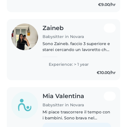
€9.00/hr
studiando infermieristica..
Zaineb
Babysitter in Novara
Sono Zaineb. faccio 3 superiore e
starei cercando un lavoretto che
non mi rubi tutto il tempo in
tutta la settimana ho fatto
Experience: > 1 year
l’animatrice per parecchio
€10.00/hr
tempo e so gestire bene i
bambini...
Mia Valentina
Babysitter in Novara
Mi piace trascorrere il tempo con
i bambini. Sono brava nel
disegno, la lettura e la musica. Mi