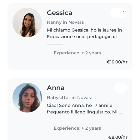
Gessica
1
Nanny in Novara
Mi chiamo Gessica, ho la laurea in
Educazione socio‐pedagogica. In
questi anni ho maturato diverse
esperienze nel mondo
Experience: > 2 years
dell'infanzia: ho lavorato come
€10.00/hr
babysitter, ho svolto supplenze..
Anna
Babysitter in Novara
Ciao! Sono Anna, ho 17 anni e
frequento il liceo linguistico. Mi è
sempre piaciuto stare con i
bambini e passare del tempo
Experience: > 2 years
con loro, giocando, facendo
€8.00/hr
attività creative o