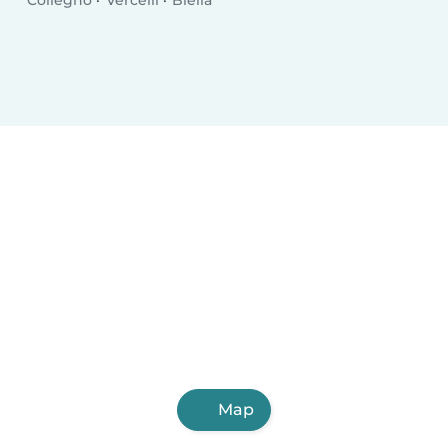
Collegno
Vercelli
Biella
Map