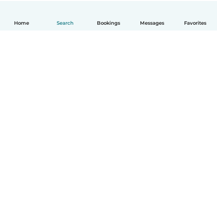
Home
Search
Bookings
Messages
Favorites
English
How it works
Help
Terms & Privacy
Pricing
Company details
Babysits for Work
Community standards
© Babysits B.V.