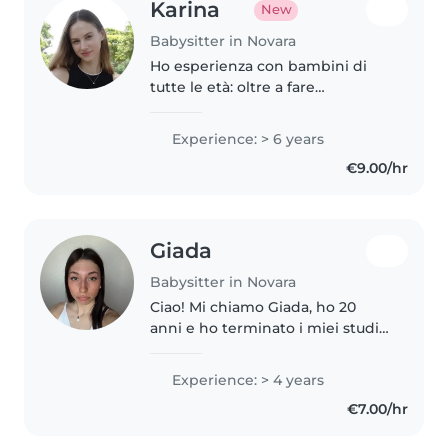
Karina
New
Babysitter in Novara
Ho esperienza con bambini di
tutte le età: oltre a fare
babysitting, mi sono presa cura e
ho cresciuto anche i miei fratelli
Experience: > 6 years
più piccoli. Sono una studentessa
€9.00/hr
di Medicina e in passato..
Giada
Babysitter in Novara
Ciao! Mi chiamo Giada, ho 20
anni e ho terminato i miei studi
da poco. Mi propongo per
questo ruolo poiché ho sempre
Experience: > 4 years
avuto una grande affinità con i
€7.00/hr
bambini e mi fa piacere poter
stare..