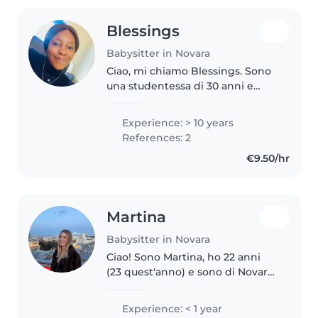
Blessings
Babysitter in Novara
Ciao, mi chiamo Blessings. Sono
una studentessa di 30 anni e
madre di un bellissimo bambino
di 20 mesi. Ho esperienza con
Experience: > 10 years
bambini che vanno dal neonato
References: 2
ai 17 anni. Inoltre, ho un
€9.50/hr
certificato..
Martina
Babysitter in Novara
Ciao! Sono Martina, ho 22 anni
(23 quest'anno) e sono di Novara.
Studio medicina veterinaria a
Torino e sono al secondo anno,
Experience: < 1 year
ma ho anche svolto un anno