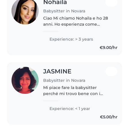
Nohaila
Babysitter in Novara
Ciao Mi chiamo Nohaila e ho 28
anni. Ho esperienza come
babysitter con bambini di
diverse età e sono anche
Experience: > 3 years
mamma, quindi conosco bene le
€9.00/hr
esigenze dei più piccoli e
l'importanza di..
JASMINE
Babysitter in Novara
Mi piace fare la babysitter
perché mi trovo bene con i
bambini e mi piace contribuire a
creare un ambiente sereno,
Experience: < 1 year
sicuro e divertente per loro.
€5.00/hr
Sono una persona paziente,
responsabile..