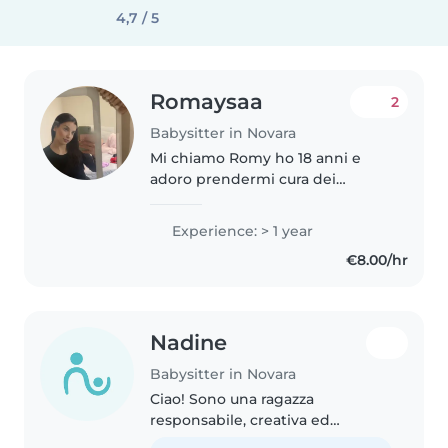
4,7 / 5
Romaysaa
2
Babysitter in Novara
Mi chiamo Romy ho 18 anni e
adoro prendermi cura dei
bambini, frequentando una
scuola a indirizzo socio-sanitario
Experience: > 1 year
ho scelto questo percorso
€8.00/hr
perché il mio sogno è lavorare
con i più..
Nadine
Babysitter in Novara
Ciao! Sono una ragazza
responsabile, creativa ed
empatica. Attualmente sto