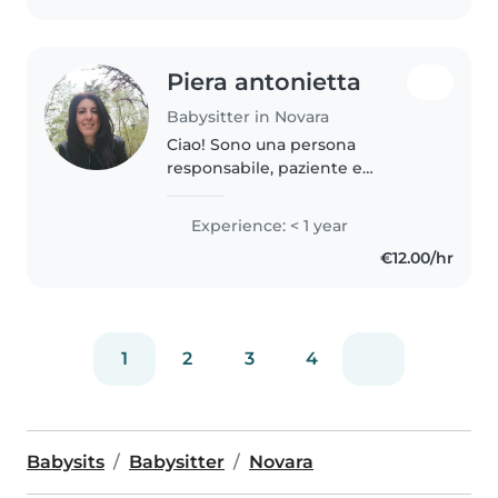
semplicemente..
Piera antonietta
Babysitter in Novara
Ciao! Sono una persona
responsabile, paziente e
divertente, con una grande
passione per i bambini. Ho una
Experience: < 1 year
figlia e ho sempre amato
€12.00/hr
prendermi cura dei bambini. Mi
piace disegnare, leggere,..
1
2
3
4
Babysits
Babysitter
Novara