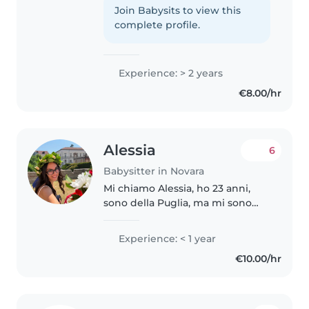
frequentando il liceo scientifico
Join Babysits to view this
e nel tempo libero adoro stare
complete profile.
con i bambini. Negli ultimi 3 anni
ho lavorato..
Experience: > 2 years
€8.00/hr
Alessia
6
Babysitter in Novara
Mi chiamo Alessia, ho 23 anni,
sono della Puglia, ma mi sono
appena laureata in biotecnologie
a Novara, faccio la babysitter da 8
Experience: < 1 year
anni, ho fatto anche l'animatrice
€10.00/hr
in oratorio e a..