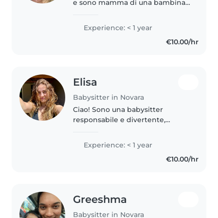
e sono mamma di una bambina
di 4 anni. Offro servizio di
babysitter a Novara e dintorni.
Experience: < 1 year
Sono una persona responsabile,
€10.00/hr
dolce e paziente. Essendo
mamma,..
Elisa
Babysitter in Novara
Ciao! Sono una babysitter
responsabile e divertente,
perfetta per prendersi cura dei
tuoi bambini. Studio economia
Experience: < 1 year
aziendale e adoro leggere, fare
€10.00/hr
lavoretti e musica. Sono comoda
con..
Greeshma
Babysitter in Novara