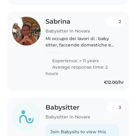
Sabrina
2
Babysitter in Novara
Mi occupo dei lavori di : baby
sitter, faccende domestiche e
dog sitter da 20 Ho 3 figli grandi
e indipendenti Mi piace stare all
Experience: > 11 years
aria aperta il più possibile, amo i
Average response time: 2
bambini e gli..
hours
€12.00/hr
Babysitter
3
Babysitter in Novara
Join Babysits to view this