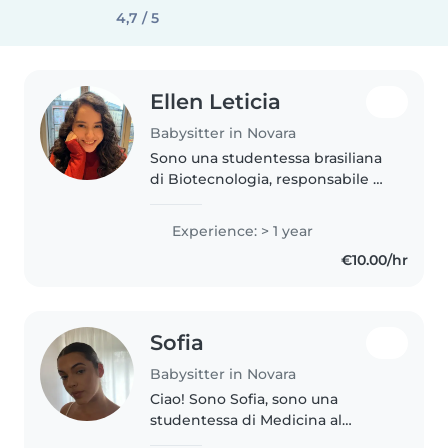
4,7 / 5
Ellen Leticia
Babysitter in Novara
Sono una studentessa brasiliana
di Biotecnologia, responsabile e
paziente. Ho lavorato in un asilo
in Brasile e ho esperienza con
Experience: > 1 year
bambini di diverse età. Insegno
€10.00/hr
lingue da 4 anni e..
Sofia
Babysitter in Novara
Ciao! Sono Sofia, sono una
studentessa di Medicina al
secondo anno, una persona