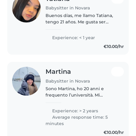
Babysitter in Novara
Buenos días, me llamo Tatiana,
tengo 21 años. Me gusta ser
niñera, porque me gustan
mucho los niños. Tengo mucha
Experience: < 1 year
paciencia y me encanta
€10.00/hr
interactuar con ellos. Tengo
experiencia con..
Martina
Babysitter in Novara
Sono Martina, ho 20 anni e
frequento l’università. Mi
piacciono molto i bambini, lavoro
al nido come maestra di
Experience: > 2 years
psicomotricità. Mi piace passare
Average response time: 5
il mio tempo libero facendo la
minutes
babysitter...
€10.00/hr