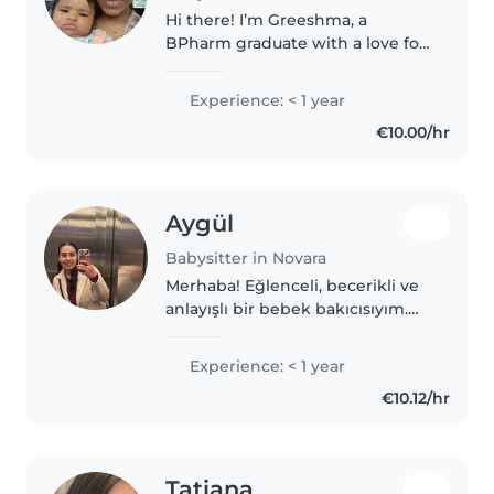
Hi there! I’m Greeshma, a
BPharm graduate with a love for
caring for people of all ages. I
have hands-on experience
Experience: < 1 year
looking after children and
€10.00/hr
elderly family members, and I
truly enjoy..
Aygül
Babysitter in Novara
Merhaba! Eğlenceli, becerikli ve
anlayışlı bir bebek bakıcısıyım.
Çizim ve okuma gibi aktivitelerle
çocuklarla keyifli vakit
Experience: < 1 year
geçiriyorum. Yeni başlayan bir
€10.12/hr
bebek bakıcısıyım ve
bebeklerle..
Tatiana