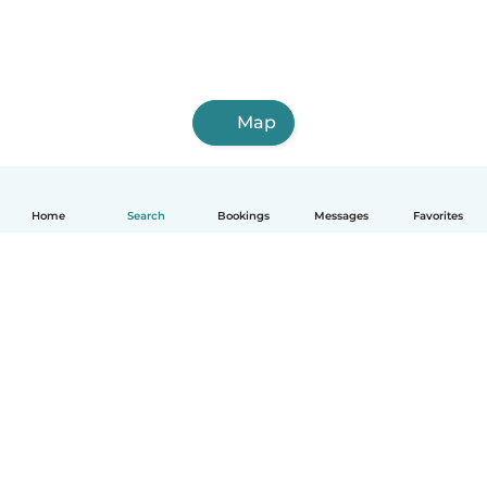
Map
Home
Search
Bookings
Messages
Favorites
English
How it works
Help
Terms & Privacy
Pricing
Company details
Babysits for Work
Community standards