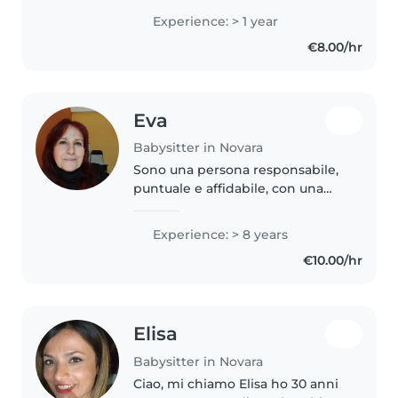
responsabile, tranquilla e molto
Experience: > 1 year
paziente, con una forte
€8.00/hr
attenzione al benessere e alla
sicurezza dei..
Eva
Babysitter in Novara
Sono una persona responsabile,
puntuale e affidabile, con una
lunga esperienza nella gestione
della casa e nella cura degli altri.
Experience: > 8 years
Anche se la mia formazione
€10.00/hr
professionale è come contabile,..
Elisa
Babysitter in Novara
Ciao, mi chiamo Elisa ho 30 anni