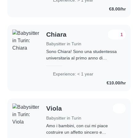
l'estate lavoro nei miniclub dei villaggi
€8.00/hr
turistici...
Chiara
1
Babysitter in Turin
Sono Chiara! Sono una studentessa
universitaria al primo anno di
magistrale a Torino, mi piacciono i
bambini e sono di compagnia,
Experience: < 1 year
disponibile per aiuto compiti,
€10.00/hr
cucinare, giocare e..
Viola
Babysitter in Turin
Amo i bambini, con cui mi piace
costruire un affetto sincero e