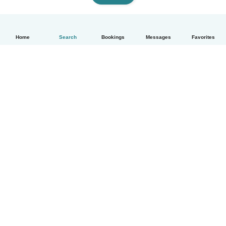
Home
Search
Bookings
Messages
Favorites
English
How it works
Help
Terms & Privacy
Pricing
Company details
Babysits for Work
Community standards
© Babysits B.V.