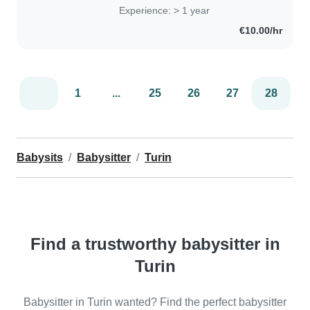
la SAA. Mi reputo una ragazza
Experience: > 1 year
diligente, premurosa e creativa
€10.00/hr
sempre pronta a nuove..
1
...
25
26
27
28
Babysits
Babysitter
Turin
Find a trustworthy babysitter in
Turin
Babysitter in Turin wanted? Find the perfect babysitter