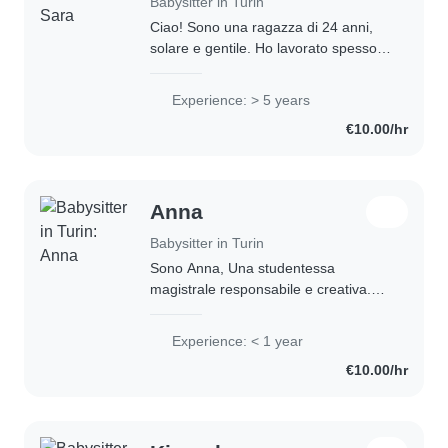
Babysitter in Turin
Ciao! Sono una ragazza di 24 anni,
solare e gentile. Ho lavorato spesso
come babysitter e ho 5 anni di
esperienza con bambini di tutte le età,
Experience: > 5 years
anche neonati. Sono laureata in
€10.00/hr
psicologia..
Anna
Babysitter in Turin
Sono Anna, Una studentessa
magistrale responsabile e creativa.
Ho avuto esperienze da babysitter
con bambini di varie età e con aiuto
Experience: < 1 year
compiti e ripetizioni. Ho competenze
€10.00/hr
nell’introduzione..