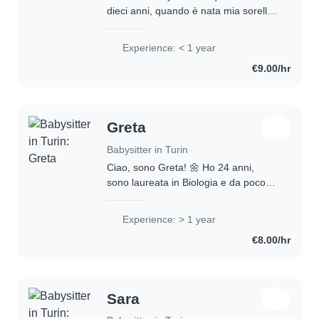
dieci anni, quando è nata mia sorella
piccola. Ho esperienza con bambini di
tutte le età, dai bebè ai ragazzi
Experience: < 1 year
adolescenti. Oltre alle abilità di base..
€9.00/hr
Greta
Babysitter in Turin
Ciao, sono Greta! 🌼 Ho 24 anni,
sono laureata in Biologia e da poco
ho terminato la magistrale. In attesa
di iniziare la specializzazione in
Experience: > 1 year
ospedale il prossimo anno, sto
€8.00/hr
cercando..
Sara