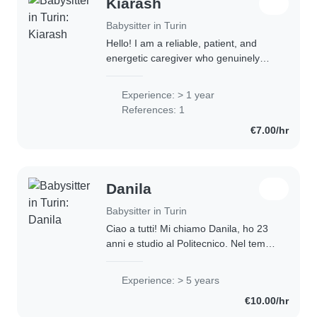
Kiarash
Babysitter in Turin
Hello! I am a reliable, patient, and
energetic caregiver who genuinely
loves spending time with children. For
as long as I can remember, I have
Experience: > 1 year
always stepped up to care for the
References: 1
kids..
€7.00/hr
Danila
Babysitter in Turin
Ciao a tutti! Mi chiamo Danila, ho 23
anni e studio al Politecnico. Nel tempo
libero vorrei mettermi a disposizione
delle famiglie della zona, aiutando i
Experience: > 5 years
bambini con i compiti, giocando..
€10.00/hr