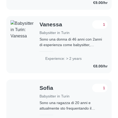
€9.00/hr
compiti..
Vanessa
1
Babysitter in Turin
Sono una donna di 46 anni con 2anni
di esperienza come babysitter,
principalmente con bambini in età
prescolare. Sono responsabile,
Experience: > 2 years
divertente e paziente e amo
€8.00/hr
realizzare lavoretti..
Sofia
1
Babysitter in Turin
Sono una ragazza di 20 anni e
attualmente sto frequentando il
secondo anno di management presso