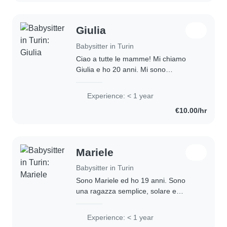
Giulia
Babysitter in Turin
Ciao a tutte le mamme! Mi chiamo
Giulia e ho 20 anni. Mi sono
diplomata da poco al Liceo delle
Scienze Umane. Frequentando
Experience: < 1 year
questa scuola ho una formazione
€10.00/hr
sulla psicologia, pedagogia,..
Mariele
Babysitter in Turin
Sono Mariele ed ho 19 anni. Sono
una ragazza semplice, solare e
paziente, inizio il corso di lingue e
culture per il turismo per questo sono
Experience: < 1 year
anche disponibile ad aiutare con i