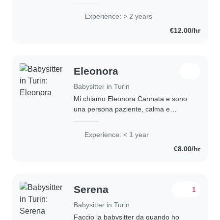
immediato. Sono una persona
empatica e comunicativa, ma in grado
Experience: > 2 years
di far rispettare le regole.
€12.00/hr
Eleonora
Babysitter in Turin
Mi chiamo Eleonora Cannata e sono
una persona paziente, calma e
responsabile. Mi piace istaurare un
rapporto di fiducia con i genitori, ma
Experience: < 1 year
anche con i bambini. Sono una
€8.00/hr
studentessa..
Serena
1
Babysitter in Turin
Faccio la babysitter da quando ho