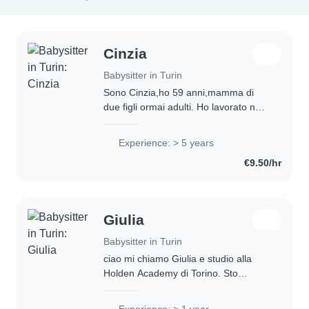
Cinzia
Babysitter in Turin
Sono Cinzia,ho 59 anni,mamma di
due figli ormai adulti. Ho lavorato nel
mondo della comunicazione ,nello
specifico il linguaggio del corpo. Ho
Experience: > 5 years
lavorato con Roberto Re,da cui ho
€9.50/hr
acquisito..
Giulia
Babysitter in Turin
ciao mi chiamo Giulia e studio alla
Holden Academy di Torino. Sto
cercando un lavoro part time come
babysitter. Amo i bambini, durante
Experience: > 1 year