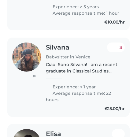
da babysitter. Sono disponibile a
Experience: > 5 years
chiamata perché ancora sto
Average response time: 1 hour
studiando! Ho vissuto un anno..
€10.00/hr
Silvana
3
Babysitter in Venice
Ciao! Sono Silvana! I am a recent
graduate in Classical Studies,
(1)
eager to apply my skills and
passion with a positive attitude,
Experience: < 1 year
determination, and competence.
Average response time: 22
I have a love for literature,..
hours
€15.00/hr
Elisa