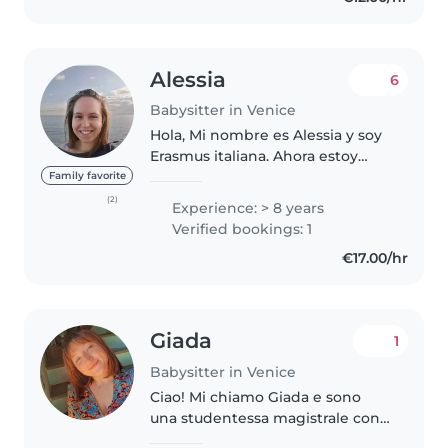
Alessia
6
Babysitter in Venice
Hola, Mi nombre es Alessia y soy
Erasmus italiana. Ahora estoy
estudiando ultimo año de
Family favorite
Farmacia en la universidad y
(2)
Experience: > 8 years
estoy disponible para cuidado de
Verified bookings: 1
emergencia los fines semana o..
€17.00/hr
Giada
1
Babysitter in Venice
Ciao! Mi chiamo Giada e sono
una studentessa magistrale con
una solida esperienza nel lavoro