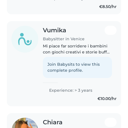
€8.50/hr
Vumika
Babysitter in Venice
Mi piace far sorridere i bambini
con giochi creativi e storie buffe,
ma sempre con attenzione e
responsabilità. Con me non ci si
Join Babysits to view this
annoia mai.
complete profile.
Experience: > 3 years
€10.00/hr
Chiara