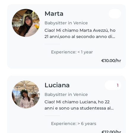
Marta
Babysitter in Venice
Ciao! Mi chiamo Marta Avezzú, ho
21 anni,sono al secondo anno di
università e ho una grande
passione per il tempo trascorso
Experience: < 1 year
con i bambini. Generalmente
€10.00/hr
entro facilmente in sintonia..
Luciana
1
Babysitter in Venice
Ciao! Mi chiamo Luciana, ho 22
anni e sono una studentessa al
primo anno magistrale di
Architettura allo IUAV di Venezia.
Experience: > 6 years
Ho già esperienza con bambini
€12.00/hr
(sia in famiglia che con altre..