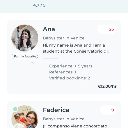
4,7 / 5
Ana
26
Babysitter in Venice
Hi, my name is Ana and I am a
student at the Conservatorio di
musica in Venice. I love children
Family favorite
and I've been babysitting since I
(2)
Experience: > 5 years
was little (i have a younger
References: 1
brother and sister) plus..
Verified bookings: 2
€12.00/hr
Federica
9
Babysitter in Venice
(Il compenso viene concordato