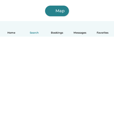
Map
Home
Search
Bookings
Messages
Favorites
English
How it works
Help
Terms & Privacy
Pricing
Company details
Babysits for Work
Community standards