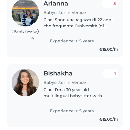
Arianna
5
Babysitter in Venice
Ciao! Sono una ragazza di 22 anni
che frequenta l’università (di
Brescia, ma vivo a Venezia zona
Family favorite
rialto). Sono disponibile da
(1)
Experience: > 5 years
ottobre, durante la giornata dal
€15.00/hr
lunedì al venerdì (e..
Bishakha
1
Babysitter in Venice
Ciao! I'm a 30 year-old
multilingual babysitter with
7years of experience caring for
children from age of a one year
Experience: > 5 years
old ( toddlers) to preschoolers,
€15.00/hr
grade schoolers, as well as
teenagers...