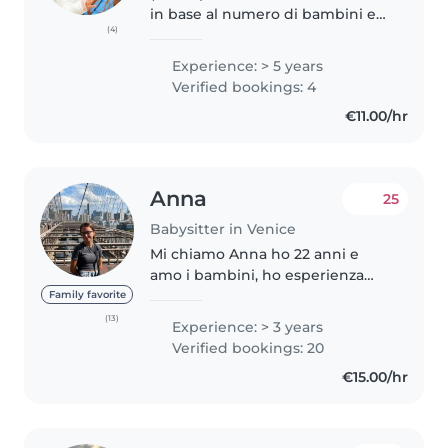
in base al numero di bambini e
(4)
alle ore richieste. Sarò felice di
discuterne con voi.) Sono una
Experience: > 5 years
babysitter con 6 anni di
Verified bookings: 4
esperienza nel prendermi cura..
€11.00/hr
Anna
25
Babysitter in Venice
Mi chiamo Anna ho 22 anni e
amo i bambini, ho esperienza
come babysitter da ormai 5 anni,
Family favorite
in quanto l'ho fatta parecchie
(13)
Experience: > 3 years
volte a bambini di tutte le età, da
Verified bookings: 20
6 mesi a 12 anni. Non ho..
€15.00/hr