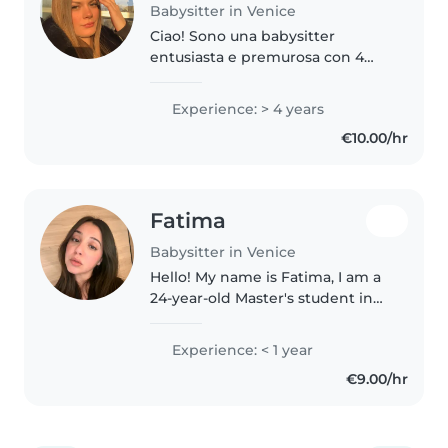
Babysitter in Venice
Ciao! Sono una babysitter
entusiasta e premurosa con 4
anni di esperienza con bambini
da 1 anno e mezzo ai 10 anni. Mi
Experience: > 4 years
piace disegnare, leggere e
€10.00/hr
giocare con i bambini. Ho un
diploma..
Fatima
Babysitter in Venice
Hello! My name is Fatima, I am a
24-year-old Master's student in
Renewable Energy Engineering
at IUAV University in Venice. I am
Experience: < 1 year
caring, responsible, and patient,
€9.00/hr
with experience taking..