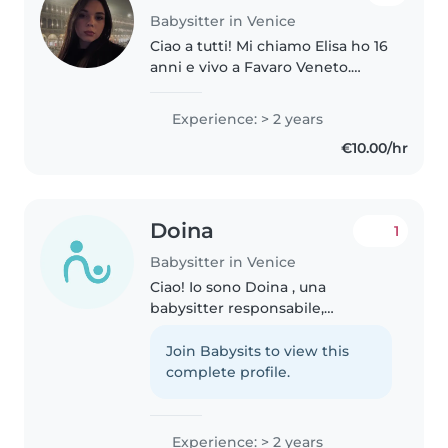
Babysitter in Venice
Ciao a tutti! Mi chiamo Elisa ho 16
anni e vivo a Favaro Veneto.
Cerco lavoro come babysitter
per il periodo scolastico e per
Experience: > 2 years
l'imminente estate. Amo stare
€10.00/hr
con i bambini e ho già maturato..
Doina
1
Babysitter in Venice
Ciao! Io sono Doina , una
babysitter responsabile,
affidabile e creativa, con più di
un anno di esperienza
Join Babysits to view this
nell'assistenza a bambini in età
complete profile.
prescolare e scolare. Parlo
fluentemente..
Experience: > 2 years