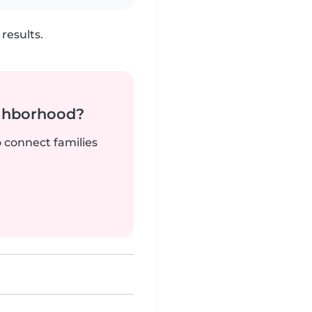
results.
ighborhood?
o connect families