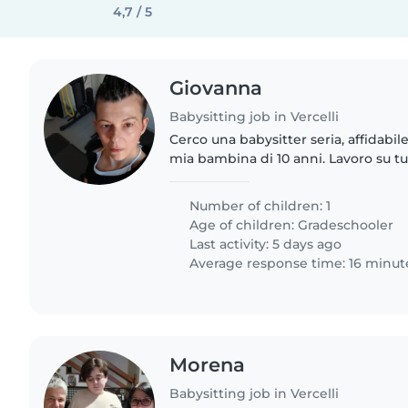
4,7 / 5
Giovanna
Babysitting job in Vercelli
Cerco una babysitter seria, affidabil
mia bambina di 10 anni. Lavoro su turni, quindi non ho
bisogno di una disponibilità fissa tutti
varieranno..
Number of children: 1
Age of children:
Gradeschooler
Last activity: 5 days ago
Average response time: 16 minut
Morena
Babysitting job in Vercelli