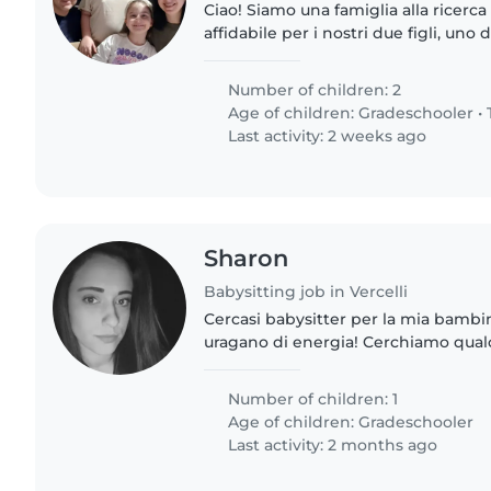
Ciao! Siamo una famiglia alla ricerca
affidabile per i nostri due figli, uno
un adolescente. I nostri bambini son
creativi..
Number of children: 2
Age of children:
Gradeschooler
•
Last activity: 2 weeks ago
Sharon
Babysitting job in Vercelli
Cercasi babysitter per la mia bambin
uragano di energia! Cerchiamo qual
e divertirsi, ma che sia anche bravo 
compiti. La babysitter..
Number of children: 1
Age of children:
Gradeschooler
Last activity: 2 months ago