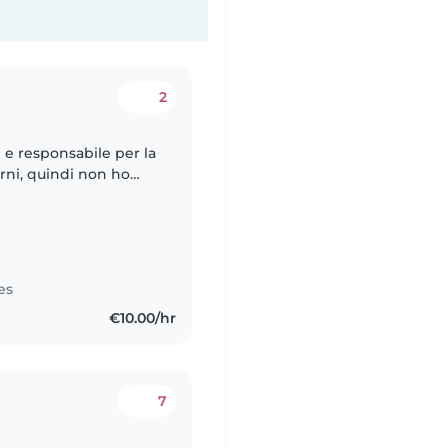
2
e e responsabile per la
 i giorni. Gli orari
es
€10.00/hr
7