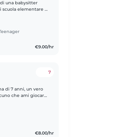
 di una babysitter
 di scuola elementare e
o pieni di energia,
Teenager
€9.00/hr
7
a di 7 anni, un vero
cuno che ami giocare
ad aiutarlo con i
€8.00/hr