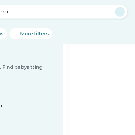
elli
ns
More filters
 Find babysitting
n