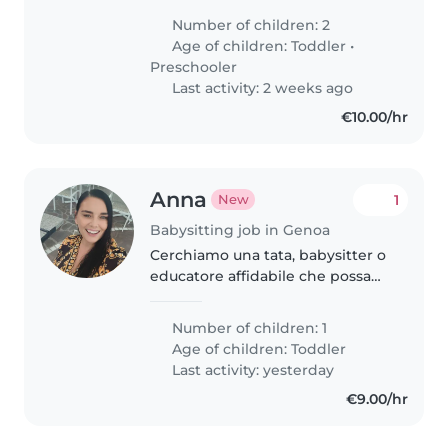
solare e stiamo cercaqndo
Number of children: 2
qualcuno da "includere" nella
Age of children:
Toddler
•
famiglia.
Preschooler
Last activity: 2 weeks ago
€10.00/hr
Anna
1
New
Babysitting job in Genoa
Cerchiamo una tata, babysitter o
educatore affidabile che possa
giocare e tenere compagnia al
nostro bimbo di 3 anni. Dovrà
Number of children: 1
essere a suo agio anche con
Age of children:
Toddler
faccende leggere e
Last activity: yesterday
preferibilmente..
€9.00/hr