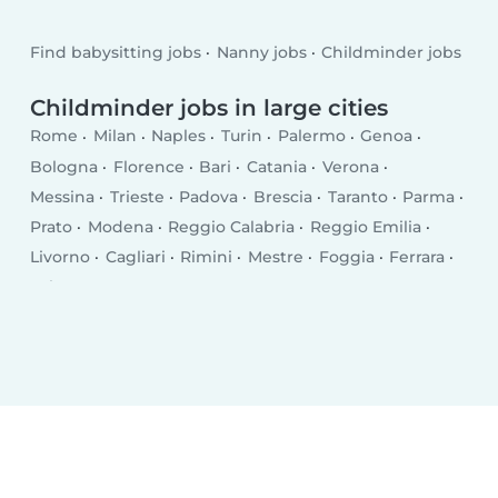
Find babysitting jobs
Nanny jobs
Childminder jobs
Childminder jobs in large cities
Rome
Milan
Naples
Turin
Palermo
Genoa
Bologna
Florence
Bari
Catania
Verona
Messina
Trieste
Padova
Brescia
Taranto
Parma
Prato
Modena
Reggio Calabria
Reggio Emilia
Livorno
Cagliari
Rimini
Mestre
Foggia
Ferrara
Salerno
Monza
Syracuse
Bergamo
Trento
Perugia
Pescara
Forlì
Vicenza
Terni
Pisa
Bolzano