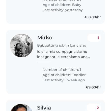
tornare a lavoro part time quindi
Age of children:
Baby
cerco una persona dinamica,
Last activity: yesterday
affidabile..
€10.00/hr
Mirko
1
Babysitting job in Lanciano
Io e la mia compagna siamo
insegnanti e cerchiamo una
ragazza solare, affidabile,
empatica e adeguatamente
Number of children: 1
formata per il nostro bimbo
Age of children:
Toddler
Last activity: 1 week ago
€9.00/hr
Silvia
2