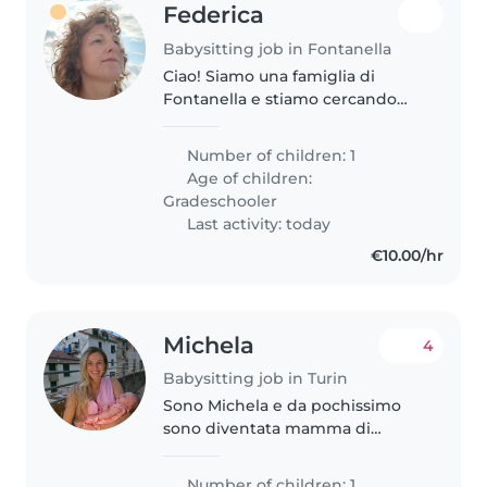
Federica
Babysitting job in Fontanella
Ciao! Siamo una famiglia di
Fontanella e stiamo cercando
una babysitter fidata per mio
figlio Edoardo di 8 anni. Ci
Number of children: 1
servirebbe nel mese di
Age of children:
settembre ogni pomeriggio dal
Gradeschooler
lunedì al venerdì..
Last activity: today
€10.00/hr
Michela
4
Babysitting job in Turin
Sono Michela e da pochissimo
sono diventata mamma di
Annalisa, una cucciola curiosa e
tranquilla. Ad ottobre vorrei
Number of children: 1