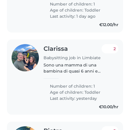
babysiter fissa per mezza
Number of children: 1
giornata o anche occasionale
Age of children:
Toddler
durante il giorno per quando
Last activity: 1 day ago
capita che non..
€12.00/hr
Clarissa
2
Babysitting job in Limbiate
Sono una mamma di una
bambina di quasi 6 anni e
aspetto un bambino che nascerà
presumibilmente a fine
Number of children: 1
settembre. Cerco una babysitter,
Age of children:
Toddler
che possa supportarmi 2 volte a
Last activity: yesterday
settimana, per..
€10.00/hr