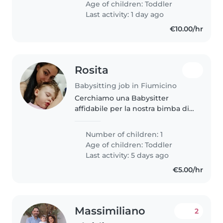
Age of children:
Toddler
cucina e le faccende
Last activity: 1 day ago
domestiche...
€10.00/hr
Rosita
Babysitting job in Fiumicino
Cerchiamo una Babysitter
affidabile per la nostra bimba di
2 anni , soprattutto in caso di
malattia della bambina, Isabel è
Number of children: 1
curiosa, energica selettiva nel
Age of children:
Toddler
cibo, testarda e molto furba...
Last activity: 5 days ago
€5.00/hr
Massimiliano
2