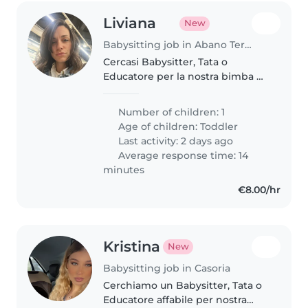
Liviana
New
Babysitting job in Abano Terme
Cercasi Babysitter, Tata o
Educatore per la nostra bimba di
2 anni , energica e curiosa e
molto richiede affidabilità e
Number of children: 1
passione per l'infanzia. La
Age of children:
Toddler
presenza è presso abitazione o
Last activity: 2 days ago
hotel...
Average response time: 14
minutes
€8.00/hr
Kristina
New
Babysitting job in Casoria
Cerchiamo un Babysitter, Tata o
Educatore affabile per nostra