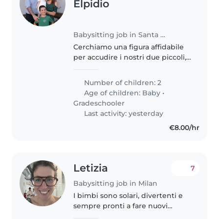
Elpidio
Babysitting job in Santa Maria Capua Vetere
Cerchiamo una figura affidabile
per accudire i nostri due piccoli,
una imba di 1 anno e un bimbo
di 6 anni che da settembre
Number of children: 2
andrà alle elementari. Avremmo
Age of children:
Baby
•
bisogno di una babysitter,..
Gradeschooler
Last activity: yesterday
€8.00/hr
Letizia
7
Babysitting job in Milan
I bimbi sono solari, divertenti e
sempre pronti a fare nuovi
giochi. Abbiamo uno spirito