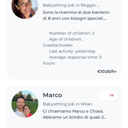
Babysitting job in Reggio Emilia
Sono la mamma di due bambini
di 8 anni con bisogni speciali.
Siamo una famiglia
monoparentale. Cerco una
Number of children: 2
persona seria e affidabile tre
Age of children:
pomeriggi alla settimana
Gradeschooler
Last activity: yesterday
Average response time: 3
hours
€10.00/hr
Marco
14
Babysitting job in Milan
Ci chiamiamo Marco e Chiara.
Abbiamo un bimbo di quasi 2
anni e stiamo cercando una