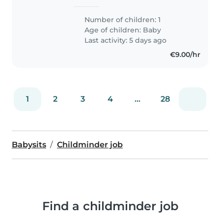
figlia di 7 mese. Preferibile sia a
suo agio con animali siccome
Number of children: 1
abbiamo un bulldog francese
Age of children:
Baby
molto “energico” e dare
Last activity: 5 days ago
qualche..
€9.00/hr
1
2
3
4
...
28
Babysits
Childminder job
Find a childminder job