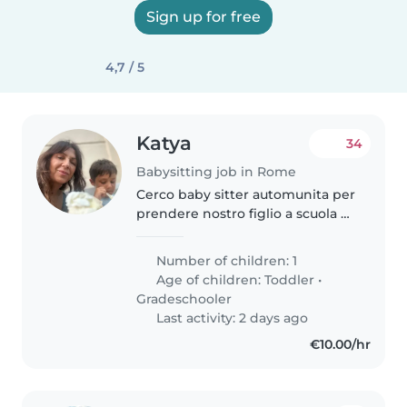
Sign up for free
4,7 / 5
Katya
34
Babysitting job in Rome
Cerco baby sitter automunita per
prendere nostro figlio a scuola e
portarlo alle diverse attività extra
Abitiamo zona prati e la scuola si
Number of children: 1
trova in via Pavia Grazie
Age of children:
Toddler
•
Gradeschooler
Last activity: 2 days ago
€10.00/hr