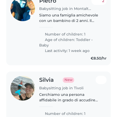
Pietro
2
Babysitting job in Montalto Uffugo
Siamo una famiglia amichevole
con un bambino di 2 anni. Il
nostro piccolo é molto creativo e
adora giocare. Siamo una coppia
Number of children: 1
di lavoratori e Stiamo cercando
Age of children:
Toddler
•
un babysitter, un educatore..
Baby
Last activity: 1 week ago
€8.50/hr
Silvia
New
Babysitting job in Tivoli
Cerchiamo una persona
affidabile in grado di accudire
nostro/a figlio/a di 3 anni, vivace
e pieno/a di energia. Il candidato
Number of children: 1
deve essere a suo agio con la