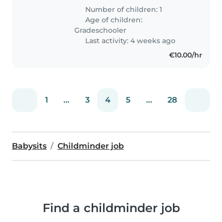
martedì e venerdì (da
Number of children: 1
settembre) 📌 Cosa cerco: • Ritiro
Age of children:
a scuola: nostra figlia esce dalla
Gradeschooler
Scuola..
Last activity: 4 weeks ago
€10.00/hr
1
...
3
4
5
...
28
Babysits
Childminder job
Find a childminder job