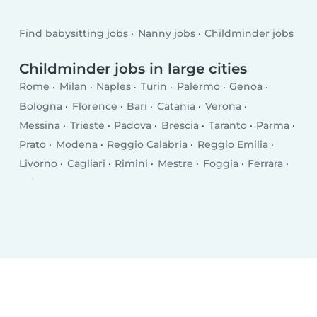
Find babysitting jobs
Nanny jobs
Childminder jobs
Childminder jobs in large cities
Rome
Milan
Naples
Turin
Palermo
Genoa
Bologna
Florence
Bari
Catania
Verona
Messina
Trieste
Padova
Brescia
Taranto
Parma
Prato
Modena
Reggio Calabria
Reggio Emilia
Livorno
Cagliari
Rimini
Mestre
Foggia
Ferrara
Salerno
Monza
Syracuse
Bergamo
Trento
Perugia
Pescara
Forlì
Vicenza
Terni
Pisa
Bolzano