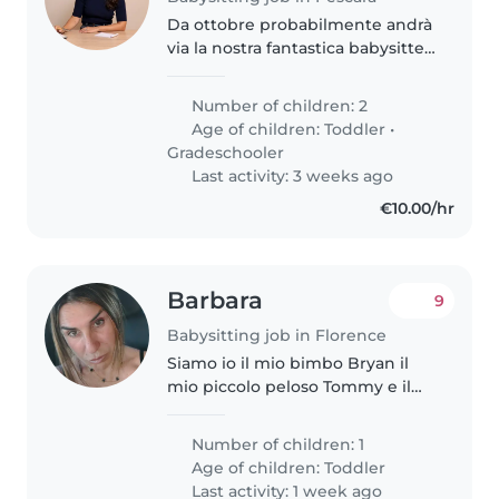
Da ottobre probabilmente andrà
via la nostra fantastica babysitter.
Abbiamo bisogno di una persona
ordinata, accogliente, precisa,
Number of children: 2
paziente per i nostri figli di 2 e 6
Age of children:
Toddler
•
anni. Non fumatrice,..
Gradeschooler
Last activity: 3 weeks ago
€10.00/hr
Barbara
9
Babysitting job in Florence
Siamo io il mio bimbo Bryan il
mio piccolo peloso Tommy e il
mio compagno persone molto
alla mano
Number of children: 1
Age of children:
Toddler
Last activity: 1 week ago