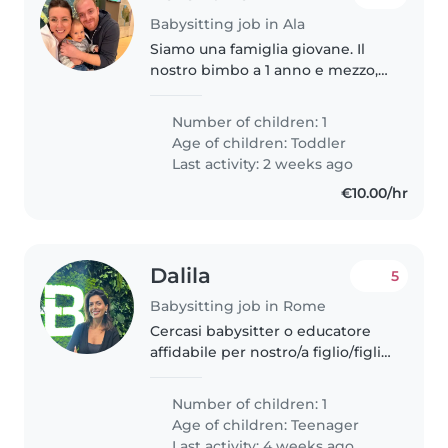
Babysitting job in Ala
Siamo una famiglia giovane. Il
nostro bimbo a 1 anno e mezzo, è
molto attivo e curioso.
Cerchiamo una babysitter che
Number of children: 1
sia socievole, disponibile, che
Age of children:
Toddler
parli anche inglese
Last activity: 2 weeks ago
preferibilmente.
€10.00/hr
Dalila
5
Babysitting job in Rome
Cercasi babysitter o educatore
affidabile per nostro/a figlio/figlia
adolescente, vivace e sempre
allegro/a. È indispensabile saper
Number of children: 1
aiutare nei compiti. Affidabilità e
Age of children:
Teenager
simpatia sono..
Last activity: 4 weeks ago