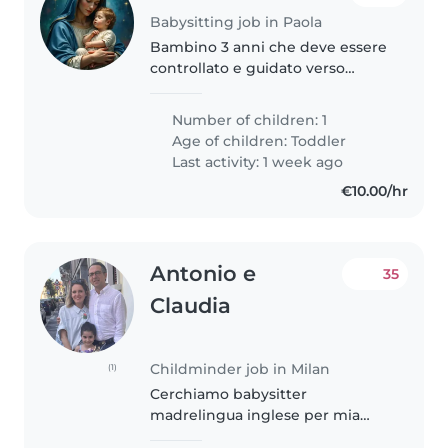
Babysitting job in Paola
Bambino 3 anni che deve essere
controllato e guidato verso
attività quotidiane perchè io
devo badare alla sorella neonata
Number of children: 1
e non voglio risenta di carenza
Age of children:
Toddler
attenzioni
Last activity: 1 week ago
€10.00/hr
Antonio e
35
Claudia
Childminder job in Milan
(1)
Cerchiamo babysitter
madrelingua inglese per mia
figlia di 7 anni – Città Studi,