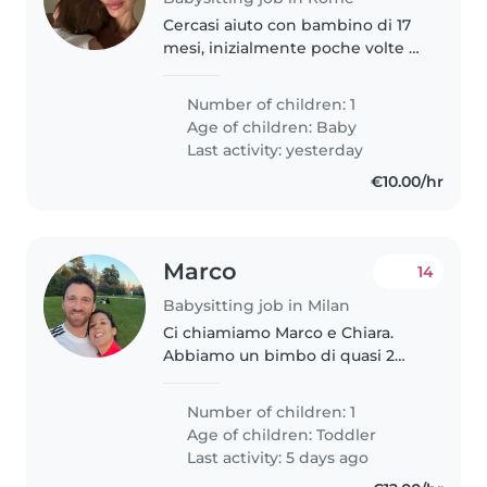
Cercasi aiuto con bambino di 17
mesi, inizialmente poche volte a
settimana tra un po' di mesi
diventerà una presenza più
Number of children: 1
costante
Age of children:
Baby
Last activity: yesterday
€10.00/hr
Marco
14
Babysitting job in Milan
Ci chiamiamo Marco e Chiara.
Abbiamo un bimbo di quasi 2
anni e stiamo cercando una
babysiter fissa per mezza
Number of children: 1
giornata o anche occasionale
Age of children:
Toddler
durante il giorno per quando
Last activity: 5 days ago
capita che non..