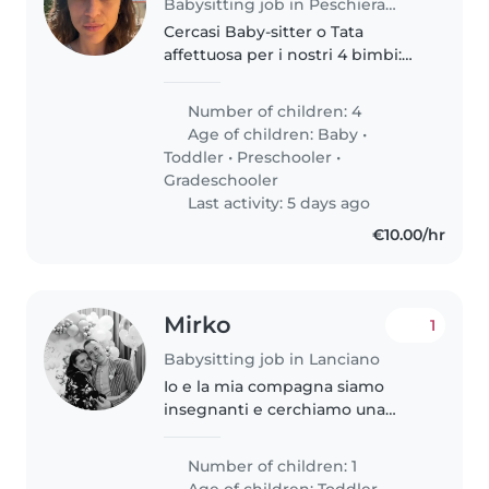
Babysitting job in Peschiera Borromeo
Cercasi Baby-sitter o Tata
affettuosa per i nostri 4 bimbi:
neonato, piccoli e scolari pieni di
fantasia. Gradita esperienza con
Number of children: 4
animali, cucina e aiuto compiti.
Age of children:
Baby
•
Suoni liberi di presentarti!
Toddler
•
Preschooler
•
Gradeschooler
Last activity: 5 days ago
€10.00/hr
Mirko
1
Babysitting job in Lanciano
Io e la mia compagna siamo
insegnanti e cerchiamo una
ragazza solare, affidabile,
empatica e adeguatamente
Number of children: 1
formata per il nostro bimbo
Age of children:
Toddler