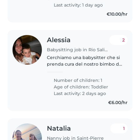
Last activity: 1 day ago
€10.00/hr
Alessia
2
Babysitting job in Rio Saliceto
Cerchiamo una babysitter che si
prenda cura del nostro bimbo di
3 anni: socievole, creativo e
amante dei giochi all'aria aperta!
Number of children: 1
Deve essere a suo agio in cucina
Age of children:
Toddler
per preparare pasti..
Last activity: 2 days ago
€6.00/hr
Natalia
1
Nanny job in Saint-Pierre