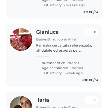
Last activity: 2 weeks ago
€9.00/hr
Gianluca
8
Babysitting job in Milan
Famiglia cerca tata referenziata,
affidabile ed esperta per
supporto nella gestione di una
bimba. Si richiede una persona
Number of children: 1
capace di aiutare a superare le
Age of children:
Toddler
"difficoltà" della bambina..
Last activity: 1 week ago
€10.00/hr
Ilaria
5
Babysitting job in Rome