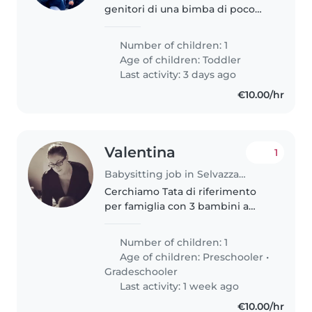
genitori di una bimba di poco
più di 1 anno molto dolce e
allegra! Speriamo di trovare la
Number of children: 1
persona perfetta per stare con
Age of children:
Toddler
lei quando non potrà andare al
Last activity: 3 days ago
nido,..
€10.00/hr
Valentina
1
Babysitting job in Selvazzano Dentro
Cerchiamo Tata di riferimento
per famiglia con 3 bambini a
Tencarola Siamo una famiglia
con tre bambini vivaci e
Number of children: 1
affettuosi (di 8, 6 e quasi 5 anni) e
Age of children:
Preschooler
•
cerchiamo una figura di
Gradeschooler
riferimento..
Last activity: 1 week ago
€10.00/hr