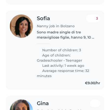
Sofia
3
Nanny job in Bolzano
Sono madre single di tre
meravigliose figlie, hanno 9, 10 e
13 anni. Amano la natura, la
musica, i film molto sportive (due
Number of children: 3
a livello agonistico). Sto cercando
Age of children:
una babysitter flessibile..
Gradeschooler
•
Teenager
Last activity: 1 week ago
Average response time: 32
minutes
€9.00/hr
Gina