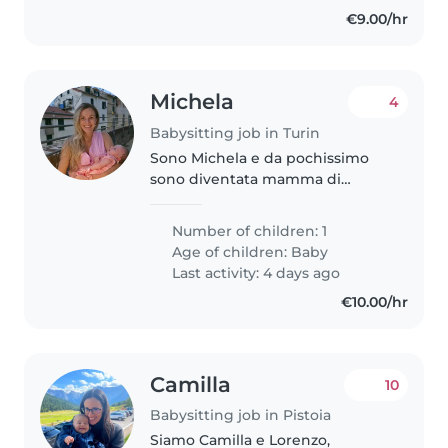
€9.00/hr
Michela
4
Babysitting job in Turin
Sono Michela e da pochissimo
sono diventata mamma di
Annalisa, una cucciola curiosa e
tranquilla. Ad ottobre vorrei
Number of children: 1
tornare a lavoro part time quindi
Age of children:
Baby
cerco una persona dinamica,
Last activity: 4 days ago
affidabile..
€10.00/hr
Camilla
10
Babysitting job in Pistoia
Siamo Camilla e Lorenzo,