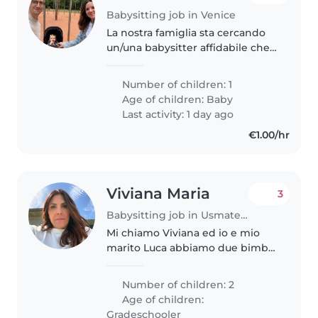
Babysitting job in Venice
La nostra famiglia sta cercando
un/una babysitter affidabile che
possa prendersi cura del nostro
bambina di un anno. La persona
Number of children: 1
ideale dovrebbe essere a suo
Age of children:
Baby
agio con gli animali domestici...
Last activity: 1 day ago
€1.00/hr
Viviana Maria
3
Babysitting job in Usmate Velate
Mi chiamo Viviana ed io e mio
marito Luca abbiamo due bimbi,
Camilla (8 anni) ed Emanuele 5
(anni ). Cerchiamo una tata che si
Number of children: 2
occupi di loro, dal mese di
Age of children:
novembre tendenzialmente..
Gradeschooler