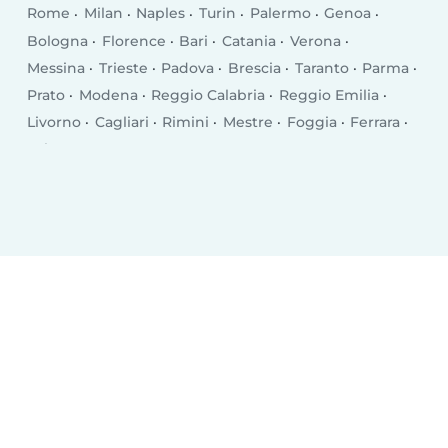
Rome
Milan
Naples
Turin
Palermo
Genoa
Bologna
Florence
Bari
Catania
Verona
Messina
Trieste
Padova
Brescia
Taranto
Parma
Prato
Modena
Reggio Calabria
Reggio Emilia
Livorno
Cagliari
Rimini
Mestre
Foggia
Ferrara
Salerno
Monza
Syracuse
Bergamo
Trento
Perugia
Pescara
Forlì
Vicenza
Terni
Pisa
Bolzano