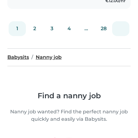
€12.00/hr
1
2
3
4
...
28
Babysits
Nanny job
Find a nanny job
Nanny job wanted? Find the perfect nanny job
quickly and easily via Babysits.