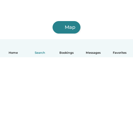
Map
Home
Search
Bookings
Messages
Favorites
English
How it works
Help
Terms & Privacy
Pricing
Company details
Babysits for Work
Community standards