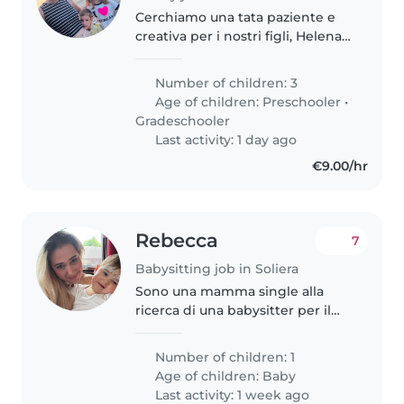
Cerchiamo una tata paziente e
creativa per i nostri figli, Helena
(8), Benno (5) e Sara (4). Siamo
brasiliani, ma i bambini parlano
Number of children: 3
italiano. Sono creativi e adorano
Age of children:
Preschooler
•
giocare al parco..
Gradeschooler
Last activity: 1 day ago
€9.00/hr
Rebecca
7
Babysitting job in Soliera
Sono una mamma single alla
ricerca di una babysitter per il
mio bimbo di 1 anno e mezzo (
già camina e mangia da solo),
Number of children: 1
essendo che ho orari abbastanza
Age of children:
Baby
flessibili al lavoro avrò bisogno..
Last activity: 1 week ago