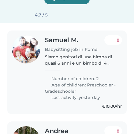
4,7 / 5
Samuel M.
8
Babysitting job in Rome
Siamo genitori di una bimba di
quasi 6 anni e un bimbo di 4
anni frequentanti
rispettivamente una scuola
Number of children: 2
elementare e una scuola
Age of children:
Preschooler
•
dell'infanzia in zona Nuovo
Gradeschooler
Salario. Abbiamo bisogno..
Last activity: yesterday
€10.00/hr
Andrea
8