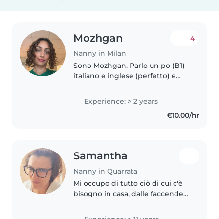
Mozhgan
4
Nanny in Milan
Sono Mozhgan. Parlo un po (B1)
italiano e inglese (perfetto) e
Persiano(madre lingua). Quindi
posso aiutare i suoi figli imparare
Experience: > 2 years
inglese e io ho la possibilità di
€10.00/hr
praticare l'italiano..
Samantha
Nanny in Quarrata
Mi occupo di tutto ciò di cui c'è
bisogno in casa, dalle faccende
domestiche, al preparare il
pranzo, aiuto compiti e
Experience: > 11 years