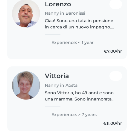
Lorenzo
Nanny in Baronissi
Ciao! Sono una tata in pensione
in cerca di un nuovo impegno.
Ho frequentato il liceo artistico e
ho un diploma artistico. Adoro la
Experience: < 1 year
musica e i giochi. Ho esperienza
€7.00/hr
con gli adolescenti...
Vittoria
Nanny in Aosta
Sono Vittoria, ho 49 anni e sono
una mamma. Sono innamorata
del mondo infantile.. a mio
avviso si impara molto dai
Experience: > 7 years
bambini! Sono disponibile tutti i
€11.00/hr
giorni dal lunedì al venerdì dalle..