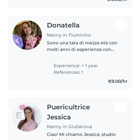
tua. Mi piace disegnare, fare
lavoretti..
Donatella
Nanny in Fiumicino
Sono una tata di mezza età con
molti anni di esperienza con
bambini di tutte le età, dai
neonati ai teenager. Sono una
Experience: < 1 year
persona divertente, responsabile
References: 1
e loquace. Sono diplomata al..
€9.00/hr
Puericultrice
Jessica
Nanny in Giulianova
Ciao! Mi chiamo Jessica, studio