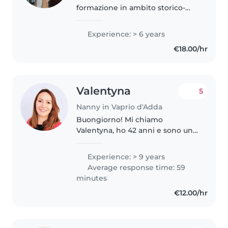
formazione in ambito storico-
artistico ed esperienza nella cura
e nel supporto educativo,
Experience: > 6 years
disponibile da agosto/settembre
€18.00/hr
2026 per un impiego a tempo
pieno..
Valentyna
5
Nanny in Vaprio d'Adda
Buongiorno! Mi chiamo
Valentyna, ho 42 anni e sono una
babysitter referenziata con
esperienza nella cura dei
Experience: > 9 years
bambini fin dai primi mesi di
Average response time: 59
vita. Ho completato un corso di
minutes
primo soccorso..
€12.00/hr