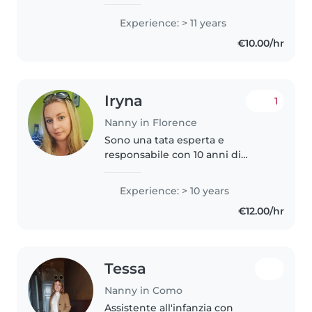
di tutte le età, dai neonati ai
bambini delle elementari. Sono
Experience: > 11 years
responsabile, creativa e
€10.00/hr
premurosa, con competenze in
attività..
Iryna
1
Nanny in Florence
Sono una tata esperta e
responsabile con 10 anni di
esperienza, principalmente con
bambini piccoli e neonati. Parlo
Experience: > 10 years
fluentemente italiano, russo e
€12.00/hr
ucraino, il che mi permette di
comunicare..
Tessa
Nanny in Como
Assistente all'infanzia con