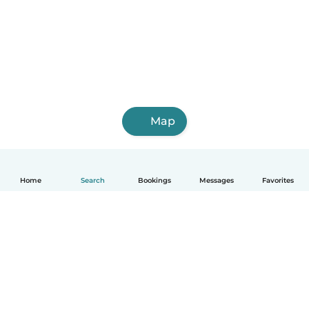
Map
Home
Search
Bookings
Messages
Favorites
English
How it works
Help
Terms & Privacy
Pricing