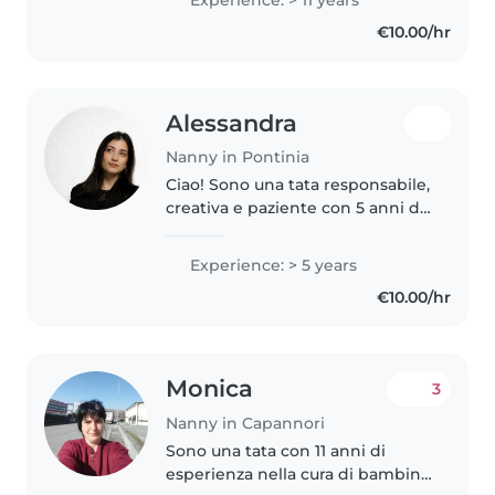
accompagnamento! Ho
€10.00/hr
esperienza con bambini e ragazzi
da 0 a 14..
Alessandra
Nanny in Pontinia
Ciao! Sono una tata responsabile,
creativa e paziente con 5 anni di
esperienza con bambini di tutte
le età. Parlo inglese, italiano e
Experience: > 5 years
spagnolo. Ho una laurea
€10.00/hr
triennale in lingue e..
Monica
3
Nanny in Capannori
Sono una tata con 11 anni di
esperienza nella cura di bambini