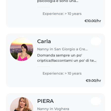
psicologia e sono una
puericultrice con esperienza
nella cura e nel supporto ai
Experience: > 10 years
bambini e alle loro famiglie. Il
€10.00/hr
mio lavoro non si limita a
"guardare"..
Carla
Nanny in San Giorgio a Cremano
Domanda sempre un po'
criptica:Raccontami un po' di te!
Ci proverò in una minima battuta
in quanto sono molto loquace.
Experience: > 10 years
Sono una donna di quaranta
€9.00/hr
anni. Ho due figli amorevoli e
sensibili...
PIERA
Nanny in Voghera