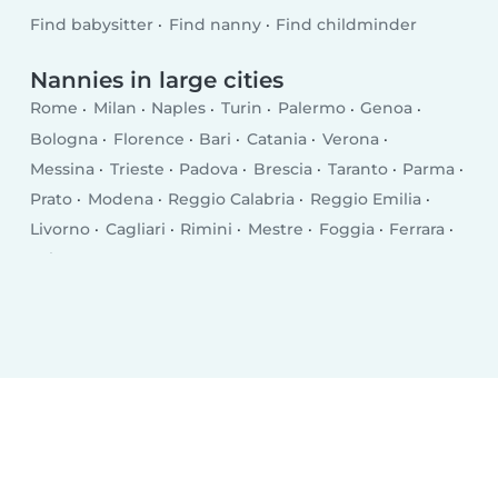
Find babysitter
Find nanny
Find childminder
Nannies in large cities
Rome
Milan
Naples
Turin
Palermo
Genoa
Bologna
Florence
Bari
Catania
Verona
Messina
Trieste
Padova
Brescia
Taranto
Parma
Prato
Modena
Reggio Calabria
Reggio Emilia
Livorno
Cagliari
Rimini
Mestre
Foggia
Ferrara
Salerno
Monza
Syracuse
Bergamo
Trento
Perugia
Pescara
Forlì
Vicenza
Terni
Pisa
Bolzano