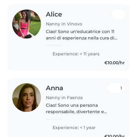
Alice
Nanny in Vinovo
Ciao! Sono un'educatrice con 11
anni di esperienza nella cura di
bambini. Mi piace disegnare,
leggere e fare lavoretti con i
Experience: > 11 years
bambini. Sono paziente, creativa
€10.00/hr
ed empatica
Anna
1
Nanny in Faenza
Ciao! Sono una persona
responsabile, divertente e
premurosa, in cerca della mia
prima esperienza come tata. Ho
Experience: < 1 year
la patente e posso venire a casa
€10.00/hr