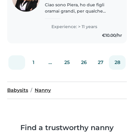
Ciao sono Piera, ho due figli
oramai grandi, per qualche
periodo ho lavorato in un asilo
privato coi bambini da 0 a 5 anni.
Experience: > 11 years
Sono una persona dolce e
€10.00/hr
gentile. In questo periodo vorrei..
1
...
25
26
27
28
Babysits
Nanny
Find a trustworthy nanny