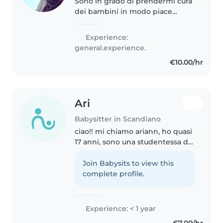
Sono in grado di prendermi cura
dei bambini in modo piace
giocare con i bambini e farli
sorridere e renderli un figlio
Experience:
piccolo, quindi so benissimo
general.experience.
come prendermi cura dei
€10.00/hr
bambini..
Ari
Babysitter in Scandiano
ciao!! mi chiamo ariann, ho quasi
17 anni, sono una studentessa del
socio sanitario e mi piacerebbe
iniziare a dare una mano a
Join Babysits to view this
bambini/e e famiglie che
complete profile.
vorrebbero affiancare ai propri..
Experience: < 1 year
€7.00/hr