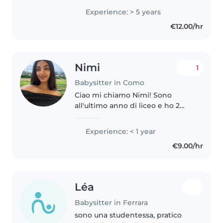
niños desde bebés hasta
Experience: > 5 years
preescolares? Hablo varios
€12.00/hr
idiomas y me encanta leer,
dibujar y realizar..
Nimi
1
Babysitter in Como
Ciao mi chiamo Nimi! Sono
all'ultimo anno di liceo e ho 2
anni di esperienza come
babysitter e adoro passare il
Experience: < 1 year
tempo con i bambini, giocare
€9.00/hr
con loro, aiutarli nei compiti e
creare..
Léa
Babysitter in Ferrara
sono una studentessa, pratico