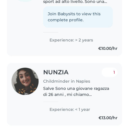
sport ad alto livello. Sono una
ragazza educata e molto
responsabile. Da quando ho 10
Join Babysits to view this
anni mi sono sempre occupata
complete profile.
dei miei cugini più piccoli.
Adoro..
Experience: > 2 years
€10.00/hr
NUNZIA
1
Childminder in Naples
Salve Sono una giovane ragazza
di 26 anni , mi chiamo
Annunziata ma uso il diminutivo
di Nunzia, sono una studentessa
Experience: < 1 year
del Suor Orsola Benincasa ,e
€13.00/hr
studio per diventare maestra di
scuola..