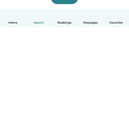
Home
Search
Bookings
Messages
Favorites
English
How it works
Help
Terms & Privacy
Pricing
Company details
Babysits for Work
Community standards
© Babysits B.V.