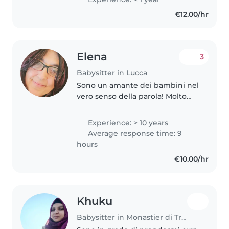
Italia alla figlia dei miei vicini:
€12.00/hr
giocavamo insieme, la..
Elena
3
Babysitter in Lucca
Sono un amante dei bambini nel
vero senso della parola! Molto
attenta, scrupolosa, empatica e
solare. Dotata di molta creativita'
Experience: > 10 years
e voglia di giocare. Esperienza
Average response time: 9
decennale con possibilita'..
hours
€10.00/hr
Khuku
Babysitter in Monastier di Treviso