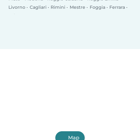
Livorno
Cagliari
Rimini
Mestre
Foggia
Ferrara
Salerno
Monza
Syracuse
Bergamo
Trento
Perugia
Pescara
Forlì
Vicenza
Terni
Pisa
Bolzano
Map