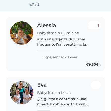
4,7 / 5
Alessia
1
Babysitter in Fiumicino
sono una ragazza di 21 anni
frequento l'università, ho la
macchina e sono molto dolce e
attenta con i bambini. Ho fatto
Experience: > 1 year
questo lavoro saltuariamente ma
€9.50/hr
adoro stare con i bambini
facendoli..
Eva
Babysitter in Milan
¿Te gustaría contratar a una
niñera amable y activa, con
experiencia en el cuidado de