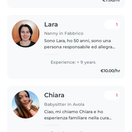
Lara
1
Nanny in Fabbrico
Sono Lara, ho 50 anni, sono una
persona responsabile ed allegra.
Offro aiuto nei compiti, ma mi
piace giocare o leggere un buon
Experience: > 9 years
libro. Ho una ragazza di 14 anni
€10.00/hr
che ora è diventata..
Chiara
1
Babysitter in Avola
Ciao, mi chiamo Chiara e ho
esperienza familiare nella cura
dei bambini. Sono dolce,
paziente e adoro dedicarmi alle