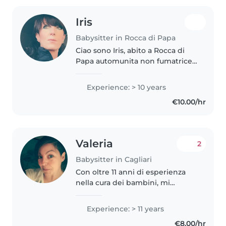
Iris
Babysitter in Rocca di Papa
Ciao sono Iris, abito a Rocca di
Papa automunita non fumatrice..
Ho molta esperienza sia con
bambini piccoli che un pochino
Experience: > 10 years
più grandi in quanto ho fatto
€10.00/hr
sempre questo lavoro... Sono..
Valeria
2
Babysitter in Cagliari
Con oltre 11 anni di esperienza
nella cura dei bambini, mi
occupo con passione di bambini
in età prescolare, scuola materna
Experience: > 11 years
e scuola elementare. Sono
€8.00/hr
certificato/a in pronto soccorso..