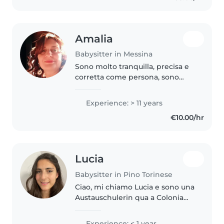
Amalia
Babysitter in Messina
Sono molto tranquilla, precisa e
corretta come persona, sono
affidabile e anche io sono una
mamma e capisco che non è
Experience: > 11 years
facile affidare i propri figli, anche
€10.00/hr
solo per poco, ad altri,..
Lucia
Babysitter in Pino Torinese
Ciao, mi chiamo Lucia e sono una
Austauschulerin qua a Colonia
fino a luglio. Ho fatto la
babysitter quando ero ancora in
Experience: < 1 year