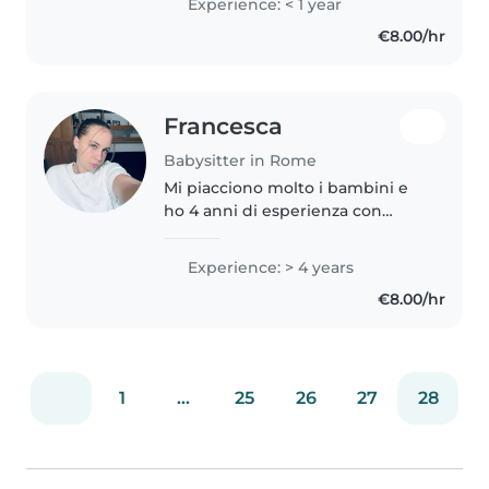
Experience: < 1 year
loro esigenze, creando un
€8.00/hr
ambiente sereno e divertente.
Posso aiutare..
Francesca
Babysitter in Rome
Mi piacciono molto i bambini e
ho 4 anni di esperienza con
prescolari, scolaretti e
adolescenti. Adoro disegnare,
Experience: > 4 years
leggere, fare lavoretti manuali e
€8.00/hr
musica. Sono disponibile per
animare..
1
...
25
26
27
28