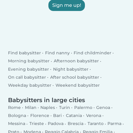
Sign me up!
Find babysitter
Find nanny
Find childminder
Morning babysitter
Afternoon babysitter
Evening babysitter
Night babysitter
On call babysitter
After school babysitter
Weekday babysitter
Weekend babysitter
Babysitters in large cities
Rome
Milan
Naples
Turin
Palermo
Genoa
Bologna
Florence
Bari
Catania
Verona
Messina
Trieste
Padova
Brescia
Taranto
Parma
Prato
Modena
Reggio Calabria
Reggio Emilia