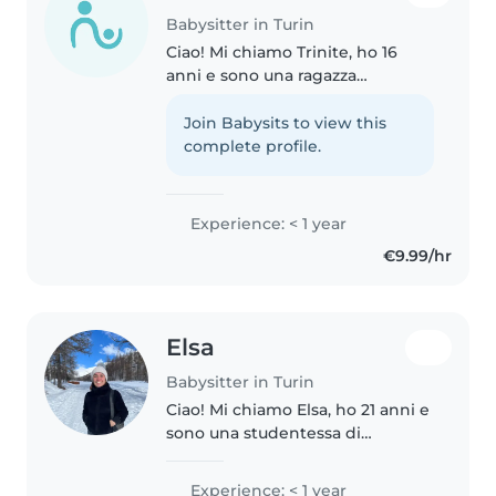
Babysitter in Turin
Ciao! Mi chiamo Trinite, ho 16
anni e sono una ragazza
responsabile, paziente e gentile.
Mi piace prendermi cura dei
Join Babysits to view this
bambini, giocare con loro e
complete profile.
aiutarli nelle attività quotidiane...
Experience: < 1 year
€9.99/hr
Elsa
Babysitter in Turin
Ciao! Mi chiamo Elsa, ho 21 anni e
sono una studentessa di
Giurisprudenza. Amo passare del
tempo con i bambini, sono una
Experience: < 1 year