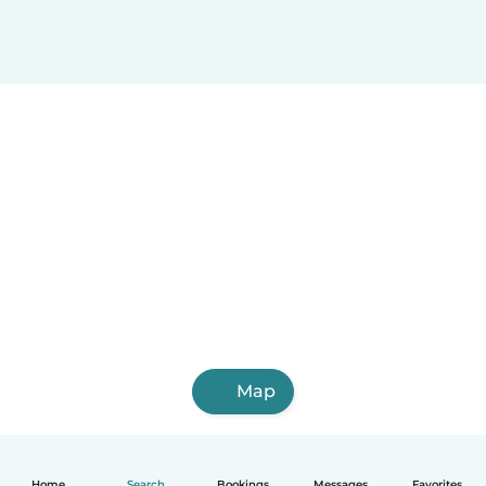
Map
Home
Search
Bookings
Messages
Favorites