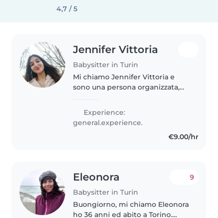
4,7 / 5
Jennifer Vittoria
Babysitter in Turin
Mi chiamo Jennifer Vittoria e
sono una persona organizzata,
creativa e con una buona
flessibilità oraria, pronta ad
Experience:
adattarsi ai ritmi e agli imprevisti
general.experience.
della vostra famiglia. Amo..
€9.00/hr
Eleonora
9
Babysitter in Turin
Buongiorno, mi chiamo Eleonora
ho 36 anni ed abito a Torino.