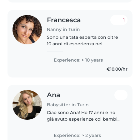
Francesca
1
Nanny in Turin
Sono una tata esperta con oltre
10 anni di esperienza nel
prendermi cura di bambini di
tutte le età, dai più piccoli ai
Experience: > 10 years
teenager. Mi considero una
€10.00/hr
persona responsabile,
entusiasta,..
Ana
Babysitter in Turin
Ciao sono Ana! Ho 17 anni e ho
già avuto esperienze coi bambini
da ben 2 anni. So intrattenere,
cucinare, pulire aiutare con i
Experience: > 2 years
compiti e qualsiasi cosa serva.