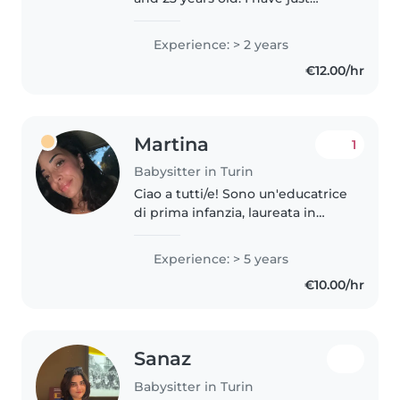
moved to Torino to pursue a
Masters in Geography and
Experience: > 2 years
Territorial Sciences at the
€12.00/hr
University of Turin after studying
for..
Martina
1
Babysitter in Turin
Ciao a tutti/e! Sono un'educatrice
di prima infanzia, laureata in
scienze dell'educazione dunque
con un' esperienza principale
Experience: > 5 years
con bimbi da 0-6 anni. Ho
€10.00/hr
esperienza come educatrice..
Sanaz
Babysitter in Turin