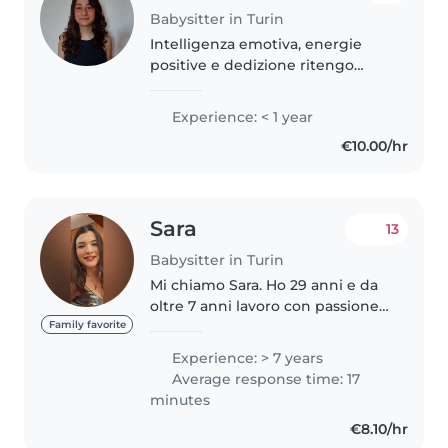
Babysitter in Turin
Intelligenza emotiva, energie
positive e dedizione ritengo
siano gli attributi più adatti a
descrivermi. La predisposizione
Experience: < 1 year
all'introspezione che mi
€10.00/hr
accompagna fin da bambina,
associata..
Sara
13
Babysitter in Turin
Mi chiamo Sara. Ho 29 anni e da
oltre 7 anni lavoro con passione
come babysitter, un percorso
Family favorite
arricchito anche da
Experience: > 7 years
un'esperienza di stage in asilo
Average response time: 17
nido. Amo il mondo dei bambini
minutes
e ogni..
€8.10/hr