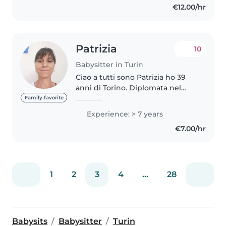
€12.00/hr
Sono disponibile dal..
Patrizia
10
Babysitter in Turin
Ciao a tutti sono Patrizia ho 39
anni di Torino. Diplomata nel
2002 presso un Istituto tecnico,
Family favorite
ho conseguito diversi attestati
Experience: > 7 years
tra cui quello denominato Una
€7.00/hr
Tata per Amica.Solare,..
1
2
3
4
...
28
Babysits
Babysitter
Turin