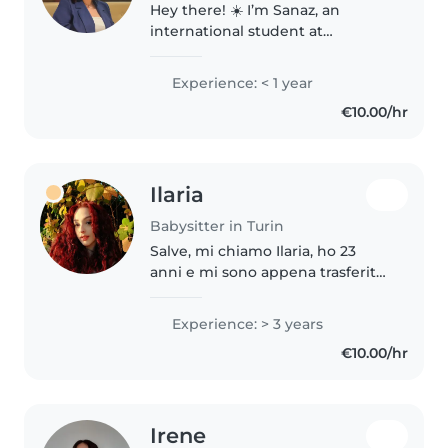
Hey there! ☀️ I’m Sanaz, an
international student at
Politecnico di Torino 🎓 I’m
energetic, friendly, and love
Experience: < 1 year
spending time with kids —
€10.00/hr
playing games, drawing, or just
being silly..
Ilaria
Babysitter in Turin
Salve, mi chiamo Ilaria, ho 23
anni e mi sono appena trasferita
a Torino. Negli ultimi quattro
anni ho vissuto a Milano, dove ho
Experience: > 3 years
lavorato principalmente come
€10.00/hr
babysitter per diverse..
Irene