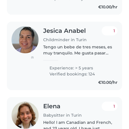
persona paziente, responsabile e
€10.00/hr
attenta. Studio a tempo pieno..
Jesica Anabel
1
Childminder in Turin
Tengo un bebe de tres meses, es
muy tranquilo. Me gusta pasar
(1)
tiempo con él. Me dedico al
cuidado de niños hace 5 años
Experience: > 5 years
descubrí que ademas de estar
Verified bookings: 124
trabajando se puede aprender
€10.00/hr
diferentes..
Elena
1
Babysitter in Turin
Hello! I am Canadian and French,
and 23 years old. I have just