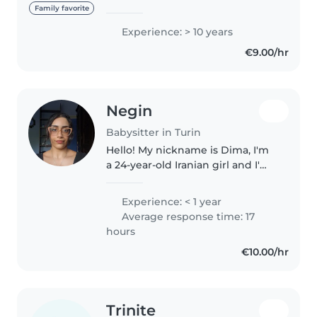
Faccio la babysitter già da molti
Family favorite
anni , ho sempre svolto questo
Experience: > 10 years
compito come lavoro ed è per
€9.00/hr
questo che cerco sempre
collaborazioni..
Negin
Babysitter in Turin
Hello! My nickname is Dima, I'm
a 24-year-old Iranian girl and I'm
currently a university student.
my native language is Persian
Experience: < 1 year
(Farsi). I also speak English and
Average response time: 17
can communicate comfortably..
hours
€10.00/hr
Trinite