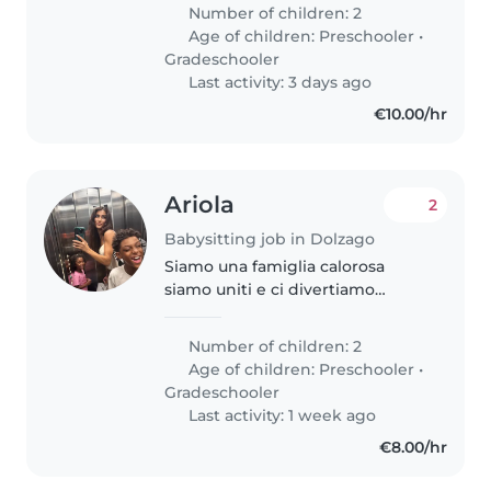
socievoli, preferiamo qualcuno
Number of children: 2
che si prenda cura di loro in casa,
Age of children:
Preschooler
•
occasionalmente, per..
Gradeschooler
Last activity: 3 days ago
€10.00/hr
Ariola
2
Babysitting job in Dolzago
Siamo una famiglia calorosa
siamo uniti e ci divertiamo
insieme !
Number of children: 2
Age of children:
Preschooler
•
Gradeschooler
Last activity: 1 week ago
€8.00/hr