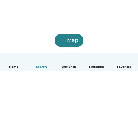
Map
Home
Search
Bookings
Messages
Favorites
English
How it works
Help
Terms & Privacy
Pricing
Company details
Babysits for Work