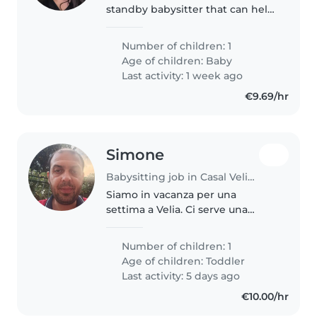
standby babysitter that can help
us out for 3 days we are
attending the wedding
Number of children: 1
Age of children:
Baby
Last activity: 1 week ago
€9.69/hr
Simone
Babysitting job in Casal Velino
Siamo in vacanza per una
settima a Velia. Ci serve una
babysitter per una settimana per
aiutarci con bimba di 15 mesi.
Number of children: 1
Ore e paga da definire secondo
Age of children:
Toddler
disponibilità
Last activity: 5 days ago
€10.00/hr