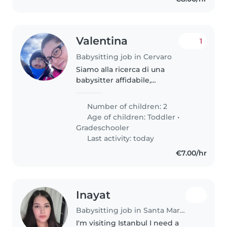
Valentina
1
Babysitting job in Cervaro
Siamo alla ricerca di una
babysitter affidabile,
responsabile e premurosa per
prendersi cura dei nostri due
Number of children: 2
bambini di 3 e 6 anni. Cerchiamo
Age of children:
Toddler
•
una persona con esperienza con
Gradeschooler
i bambini,..
Last activity: today
€7.00/hr
Inayat
Babysitting job in Santa Margherita di Belice
I'm visiting Istanbul I need a