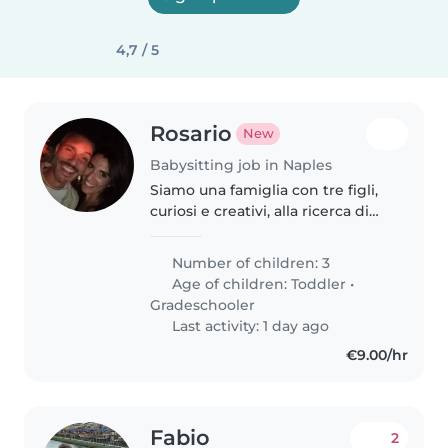
4,7 / 5
Rosario
New
Babysitting job in Naples
Siamo una famiglia con tre figli,
curiosi e creativi, alla ricerca di
una babysitter affidabile che ami
cucinare, aiutare con i compiti e
Number of children: 3
trascorrere del tempo con loro
Age of children:
Toddler
•
Gradeschooler
Last activity: 1 day ago
€9.00/hr
Fabio
2