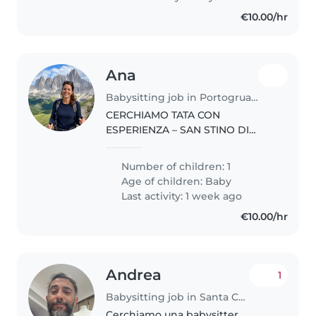
€10.00/hr
Ana
Babysitting job in Portogruaro
CERCHIAMO TATA CON
ESPERIENZA – SAN STINO DI
LIVENZA E DINTORNI Famiglia
cerca una persona seria,
Number of children: 1
affidabile e con esperienza
Age of children:
Baby
concreta nella cura di neonati e
Last activity: 1 week ago
bambini piccoli. La..
€10.00/hr
Andrea
1
Babysitting job in Santa Croce Camerina
Cerchiamo una babysitter