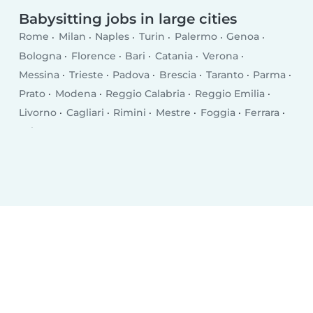
Babysitting jobs in large cities
Rome
Milan
Naples
Turin
Palermo
Genoa
Bologna
Florence
Bari
Catania
Verona
Messina
Trieste
Padova
Brescia
Taranto
Parma
Prato
Modena
Reggio Calabria
Reggio Emilia
Livorno
Cagliari
Rimini
Mestre
Foggia
Ferrara
Salerno
Monza
Syracuse
Bergamo
Trento
Perugia
Pescara
Forlì
Vicenza
Terni
Pisa
Bolzano