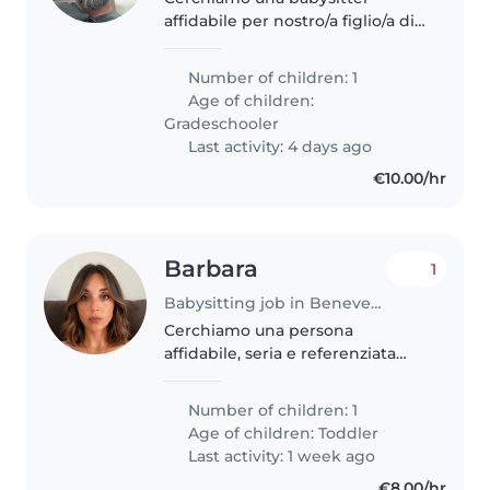
affidabile per nostro/a figlio/a di
età scolare, allegro/a e
affettuoso/a. Deve essere a suo
Number of children: 1
agio con animali. Scriveteci per
Age of children:
un incontro conoscitivo!
Gradeschooler
Last activity: 4 days ago
€10.00/hr
Barbara
1
Babysitting job in Benevento
Cerchiamo una persona
affidabile, seria e referenziata
che possa supportarci nella
gestione della casa e di una
Number of children: 1
bambina di 21 mesi e di una
Age of children:
Toddler
neonata in arrivo. Offriamo
Last activity: 1 week ago
contratto in..
€8.00/hr