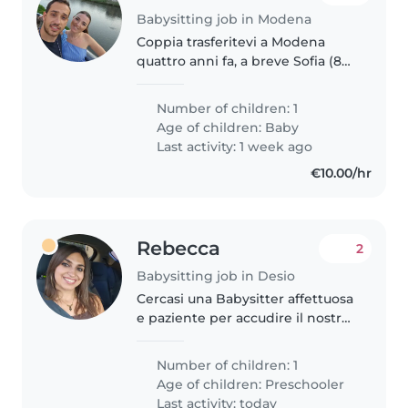
Babysitting job in Modena
Coppia trasferitevi a Modena
quattro anni fa, a breve Sofia (8
mesi) inizierà il nido e abbiamo
bisogno di qualcuno che ci
Number of children: 1
accompagni e ci supporti in
Age of children:
Baby
questa nuova avventura. Mia
Last activity: 1 week ago
moglie..
€10.00/hr
Rebecca
2
Babysitting job in Desio
Cercasi una Babysitter affettuosa
e paziente per accudire il nostro
bimbo curioso e creativo. Deve
saper cucinare e preferiamo che
Number of children: 1
la bambinaia venga a casa nostra.
Age of children:
Preschooler
Contattatemi per..
Last activity: today