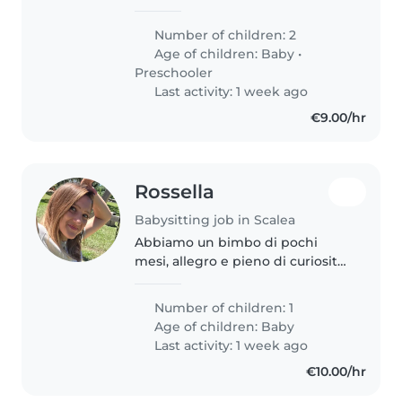
un neonato e un bimba dell'asilo.
La persona ideale dovrebbe
Number of children: 2
essere a suo agio con faccende
Age of children:
Baby
•
domestiche e in alternativa..
Preschooler
Last activity: 1 week ago
€9.00/hr
Rossella
Babysitting job in Scalea
Abbiamo un bimbo di pochi
mesi, allegro e pieno di curiosità.
Cerchiamo una Babysitter
attenta, paziente e dolce che
Number of children: 1
sappia prendersi cura di lui con
Age of children:
Baby
amore avendo un attività l'orario..
Last activity: 1 week ago
€10.00/hr