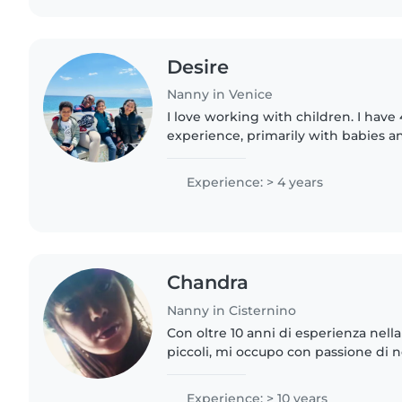
Desire
Nanny in Venice
I love working with children. I have
experience, primarily with babies an
have experience with children with 
looking forward..
Experience: > 4 years
Chandra
Nanny in Cisternino
Con oltre 10 anni di esperienza nell
piccoli, mi occupo con passione di 
età prescolare. Essendo madre, ho u
nel prendermi..
Experience: > 10 years