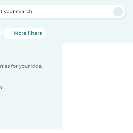
rt your search
More filters
ies for your kids.
n