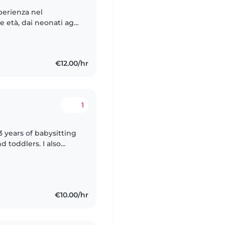
sperienza nel
 età, dai neonati agli
nsabile, sportiva e
€12.00/hr
1
3 years of babysitting
d toddlers. I also
special needs, I'm
€10.00/hr