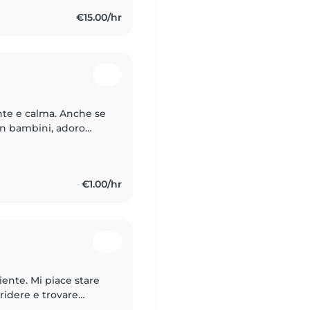
€15.00/hr
nte e calma. Anche se
on bambini, adoro
ggere loro storie,
€1.00/hr
iente. Mi piace stare
 ridere e trovare
re insieme. Mi