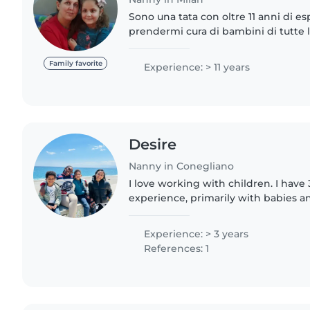
Sono una tata con oltre 11 anni di e
prendermi cura di bambini di tutte le
adolescenti. Sono una persona respo
amichevole, in..
Family favorite
Experience: > 11 years
Desire
Nanny in Conegliano
I love working with children. I have 
experience, primarily with babies an
have experience with children with 
looking forward..
Experience: > 3 years
References: 1