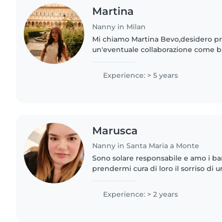
Martina
Nanny in Milan
Mi chiamo Martina Bevo,desidero p
un'eventuale collaborazione come ba
Lavoro con bambini e ragazzi da circ
maturando esperienza con..
Experience: > 5 years
Marusca
Nanny in Santa Maria a Monte
Sono solare responsabile e amo i bambini so cu
prendermi cura di loro il sorriso di 
più grande che ci possa essere ho e
anni con..
Experience: > 2 years