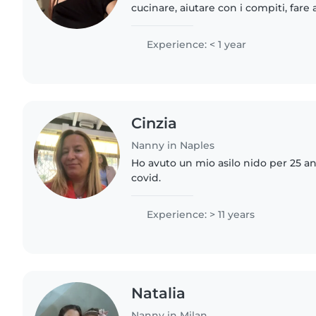
cucinare, aiutare con i compiti, fare 
domestici. Se state cercando una ba
sapere di più su di me,..
Experience: < 1 year
Cinzia
Nanny in Naples
Ho avuto un mio asilo nido per 25 an
covid.
Experience: > 11 years
Natalia
Nanny in Milan