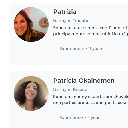
Patrizia
Nanny in Tradate
Sono una tata esperta con 11 anni di
principalmente con bambini in età 
persona responsabile, amichevole e
diverse competenze,..
Experience: > 11 years
Patricia Okainemen
Nanny in Bucine
Sono una nanny esperta, amichevole
una particolare passione per la cura
prescolare. Anche se non ho una cer
soccorso, ho..
Experience: < 1 year