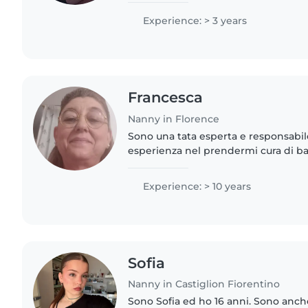
affeziono facilmente..
Experience: > 3 years
Francesca
Nanny in Florence
Sono una tata esperta e responsabile
esperienza nel prendermi cura di bam
dai bebè ai bambini in età scolare.
divertente..
Experience: > 10 years
Sofia
Nanny in Castiglion Fiorentino
Sono Sofia ed ho 16 anni. Sono anch