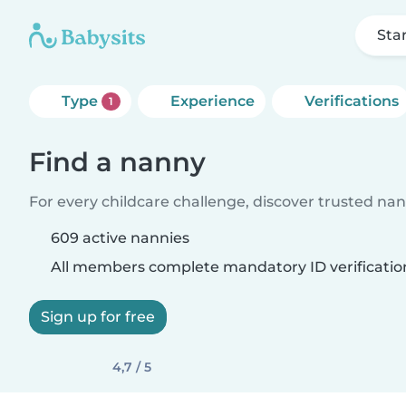
Sta
Type
Experience
Verifications
1
Find a nanny
For every childcare challenge, discover trusted nann
609 active nannies
All members complete mandatory ID verificatio
Sign up for free
4,7 / 5