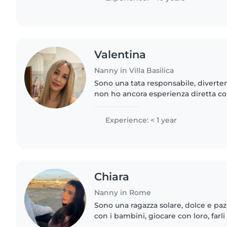
Valentina
Nanny in Villa Basilica
Sono una tata responsabile, diverte
non ho ancora esperienza diretta c
passare il tempo con i più piccoli, le
giocare con loro..
Experience: < 1 year
Chiara
Nanny in Rome
Sono una ragazza solare, dolce e paz
con i bambini, giocare con loro, farli
sempre qualcosa di divertente da fa