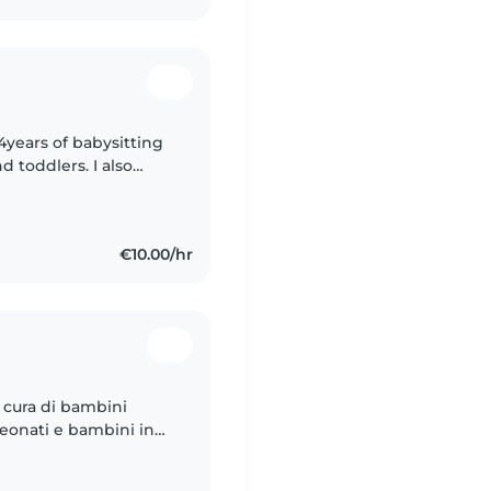
 4years of babysitting
d toddlers. I also
special needs . I'm
€10.00/hr
a cura di bambini
neonati e bambini in
na grande sensibilità