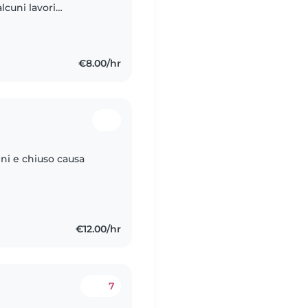
alcuni lavori
bysitter e volete
€8.00/hr
ni e chiuso causa
€12.00/hr
7