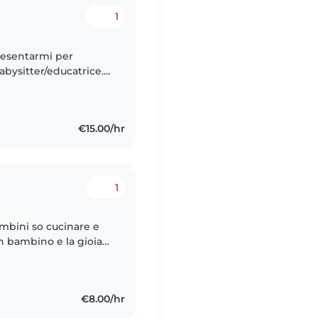
1
resentarmi per
bysitter/educatrice.
a cinque anni,
€15.00/hr
1
cinare e
un bambino e la gioia
sperienza da diversi
€8.00/hr