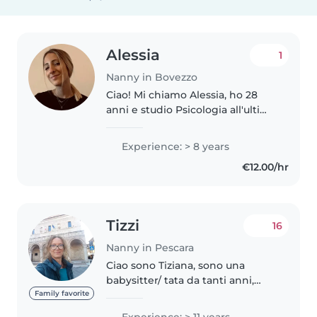
Alessia
1
Nanny in Bovezzo
Ciao! Mi chiamo Alessia, ho 28
anni e studio Psicologia all'ultimo
anno. Da oltre 8 anni ho
esperienza come tata. Mi piace
Experience: > 8 years
prendermi cura dei bambini e
€12.00/hr
dei ragazzi: cerco sempre di..
Tizzi
16
Nanny in Pescara
Ciao sono Tiziana, sono una
babysitter/ tata da tanti anni,
sono dolce , simpatica ,
Family favorite
giocherellona. Soprattutto
Experience: > 11 years