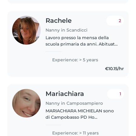
fino..
Rachele
2
Nanny in Scandicci
Lavoro presso la mensa della
scuola primaria da anni. Abituata
a stare a contatto con bambini
dai 3 agli 11 anni Sono esperta
Experience: > 5 years
nell'occuparmi di bambini Ho
€10.15/hr
due figli grandi. Sono una..
Mariachiara
1
Nanny in Camposampiero
MARIACHIARA MICHIELAN sono
di Campobasso PD Ho
esperienza di 20 anni come
insegnante scuola infanzia e
Experience: > 11 years