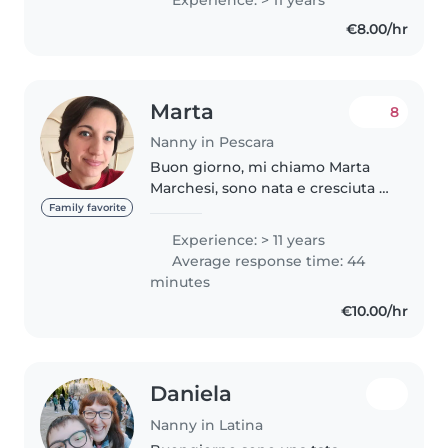
attenta alle esigenze dei
€8.00/hr
bambini. Ho frequentato 2 corsi
di disostruzione..
Marta
8
Nanny in Pescara
Buon giorno, mi chiamo Marta
Marchesi, sono nata e cresciuta a
Milano, ho 34 anni e vivo a
Family favorite
Pescara, ho frequentato il liceo
Experience: > 11 years
socio-psico-pedagogico, e
Average response time: 44
successivamente ho iniziato a..
minutes
€10.00/hr
Daniela
Nanny in Latina