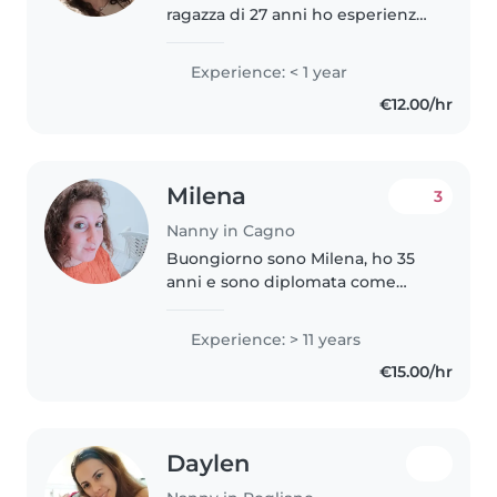
ragazza di 27 anni ho esperienza
come baby sitter sono una
persona precisa affidabile mi
Experience: < 1 year
piacciono i bambini sono portata
€12.00/hr
per questo ruollo ho bisogno..
Milena
3
Nanny in Cagno
Buongiorno sono Milena, ho 35
anni e sono diplomata come
educatrice d'infanzia e mi sto
laureando come insegnante e
Experience: > 11 years
educatrice d infanzia . Lavoro da
€15.00/hr
15 anni a contatto con i
bambini,...
Daylen