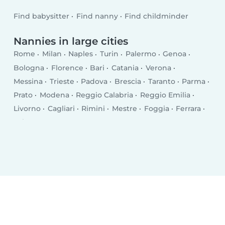
Find babysitter
Find nanny
Find childminder
Nannies in large cities
Rome
Milan
Naples
Turin
Palermo
Genoa
Bologna
Florence
Bari
Catania
Verona
Messina
Trieste
Padova
Brescia
Taranto
Parma
Prato
Modena
Reggio Calabria
Reggio Emilia
Livorno
Cagliari
Rimini
Mestre
Foggia
Ferrara
Salerno
Monza
Syracuse
Bergamo
Trento
Perugia
Pescara
Forlì
Vicenza
Terni
Pisa
Bolzano