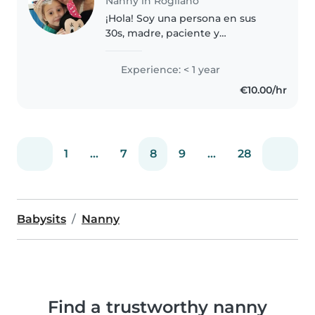
Nanny in Rogliano
¡Hola! Soy una persona en sus
30s, madre, paciente y
responsable, que adora trabajar
con niños. Tengo experiencia
Experience: < 1 year
cuidando niños en edad de
€10.00/hr
guardería y me encanta dibujar,
leer cuentos,..
1
...
7
8
9
...
28
Babysits
Nanny
Find a trustworthy nanny