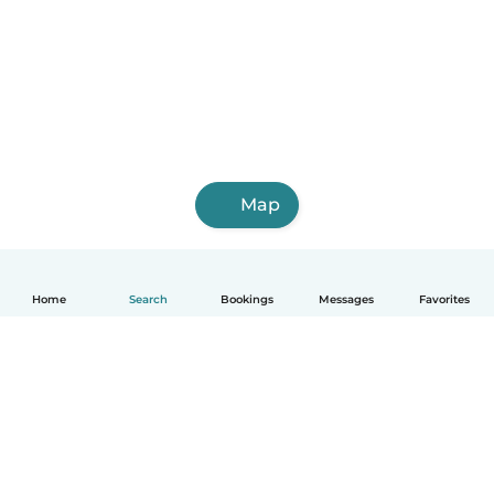
Map
Home
Search
Bookings
Messages
Favorites
English
How it works
Help
Terms & Privacy
Pricing