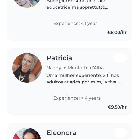
Buongiorno sono una tata
educatrice ma soprattutto
mamma di 2 ragazzi, uno di 22
anni e l'altro di 18 anni, questo ha
Experience: < 1 year
la sindrome di down. Quindi me
€8.00/hr
la cavo con ragazzi come lui. Ho..
Patricia
Nanny in Monforte d'Alba
Uma mulher experiente, 2 filhos
adultos criados por mim, ja tive
no Brasil um salão de festas
infantil por 12 anos, adoroo
Experience: > 4 years
crianças, ensinar, tenho
€9.50/hr
paciência,trabalho a 10 meses
com..
Eleonora