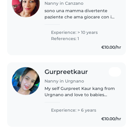
Nanny in Canzano
sono una mamma divertente
paziente che ama giocare con i
bambini e curarsi di loro. mi
piace cucinare lavare stirare tutto
Experience: > 10 years
ciò che occorre fare x aiutare.
References: 1
€10.00/hr
Gurpreetkaur
Nanny in Urgnano
My self Gurpreet Kaur kang from
Urgnano and love to babies
anddo my job Very honestly . I
need job immediately Thanks 😊
Experience: > 6 years
€10.00/hr