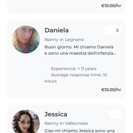
nido come animatrice turistica
€10.00/hr
junior e tata e come babysitter e
babysitter live..
Daniela
3
Nanny in Legnano
Buon giorno. Mi chiamo Daniela
e sono una maestra dell'infanzia,
ed educatrice. Mi occupo di
bambini grandi e piccoli da più
Experience: > 11 years
di 20 anni, sia presso famiglie
Average response time: 10
private che nelle scuole...
hours
€10.00/hr
Jessica
Nanny in Vallecrosia
Ciao mi chiamo Jessica sono una