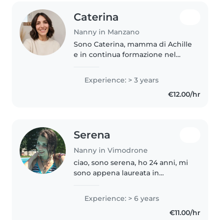
Caterina
Nanny in Manzano
Sono Caterina, mamma di Achille
e in continua formazione nel
mondo della maternità e della
prima infanzia. Negli anni ho
Experience: > 3 years
maturato esperienza con i
€12.00/hr
bambini attraverso centri estivi,..
Serena
Nanny in Vimodrone
ciao, sono serena, ho 24 anni, mi
sono appena laureata in
osteopatia, ed ho in programma
di trasferirmi a Barcellona a
Experience: > 6 years
gennaio; quindi sto cercando
€11.00/hr
una famiglia da poter seguire