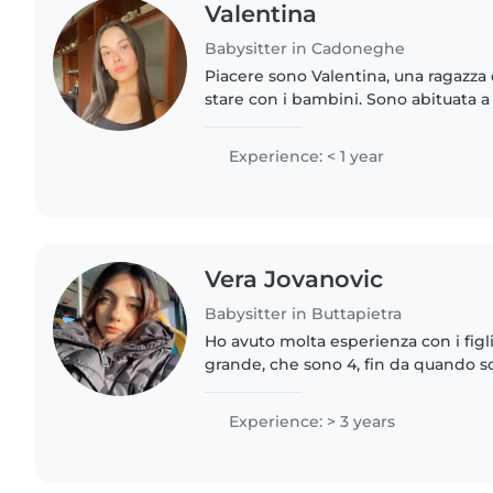
Valentina
Babysitter in Cadoneghe
Piacere sono Valentina, una ragazza
stare con i bambini. Sono abituata a 
cugini più piccoli quindi so come po
con loro, come..
Experience: < 1 year
Vera Jovanovic
Babysitter in Buttapietra
Ho avuto molta esperienza con i figli
grande, che sono 4, fin da quando s
riesco tranquillamente a tenere molt
frequenti il..
Experience: > 3 years