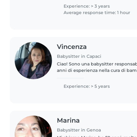
compiti per bambini e ragazzo..
Experience: > 3 years
Average response time: 1 hour
Vincenza
Babysitter in Capaci
Ciao! Sono una babysitter responsab
anni di esperienza nella cura di bam
e in età da asilo nido. Ho una grand
musica e mi..
Experience: > 5 years
Marina
Babysitter in Genoa