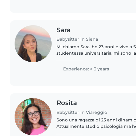
Sara
Babysitter in Siena
Mi chiamo Sara, ho 23 anni e vivo a 
studentessa universitaria, mi sono l
nella triennale di Scienze e Tecnich
proseguirò i miei studi..
Experience: > 3 years
Rosita
Babysitter in Viareggio
Sono una ragazza di 25 anni dinamica
Attualmente studio psicologia ma ho
triennale in lettere moderne. Ho e