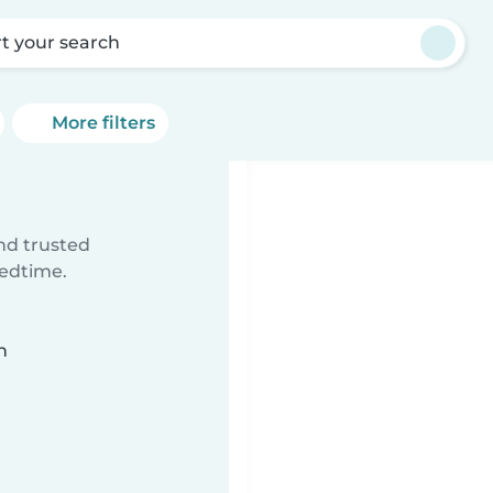
rt your search
More filters
ind trusted
bedtime.
n