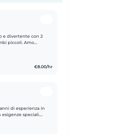
o e divertente con 2
mbi piccoli. Amo
iacciono molto gli
€8.00/hr
 anni di esperienza in
n esigenze speciali.
zzo attività divertenti