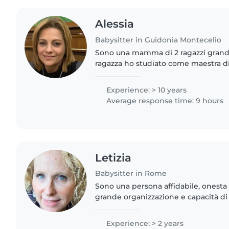
Alessia
Babysitter in Guidonia Montecelio
Sono una mamma di 2 ragazzi grandi
ragazza ho studiato come maestra di 
tanti lavori come babysitter per l a
bambini e ho tutt'ora...
Experience: > 10 years
Average response time: 9 hours
Letizia
Babysitter in Rome
Sono una persona affidabile, onesta
grande organizzazione e capacità di 
Amo giocare a terra con i bambini a 
loro fantasia..
Experience: > 2 years