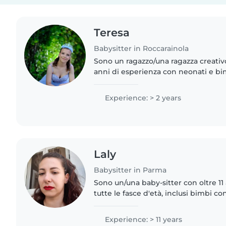
Teresa
Babysitter in Roccarainola
Sono un ragazzo/una ragazza creativ
anni di esperienza con neonati e bi
organizzare giochi e disegnare! Mi p
animali e posso prendermi..
Experience: > 2 years
Laly
Babysitter in Parma
Sono un/una baby-sitter con oltre 11
tutte le fasce d'età, inclusi bimbi co
Paziente, empatica e creativa, organi
come..
Experience: > 11 years