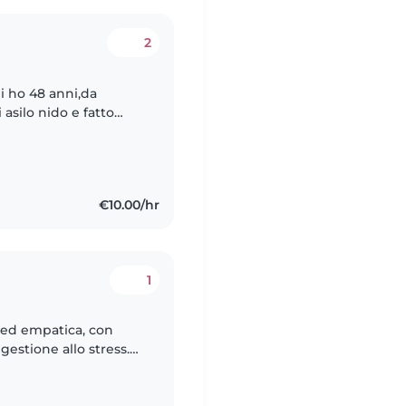
2
 ho 48 anni,da
asilo nido e fatto
more che avevo per i
€10.00/hr
1
 ed empatica, con
gestione allo stress.
terra, stimolando la