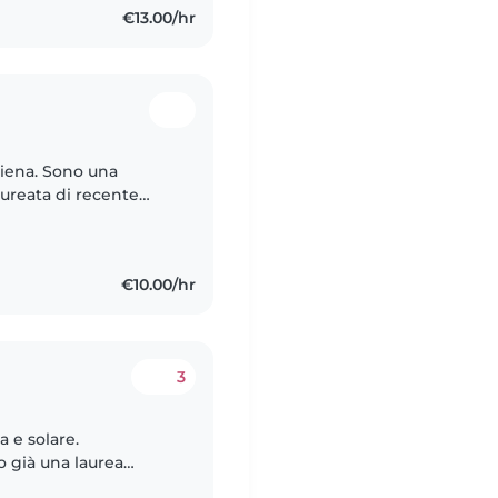
€13.00/hr
Siena. Sono una
aureata di recente
e Psicologiche e
€10.00/hr
3
 e solare.
 già una laurea
sperienza come aiuto