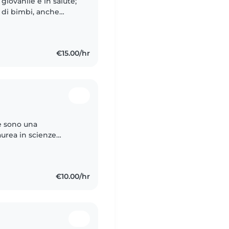
giovanile e in salute;
 di bimbi, anche
 a Quarto, Genova;
€15.00/hr
e sono una
aurea in scienze
a giovane età, ho già
€10.00/hr