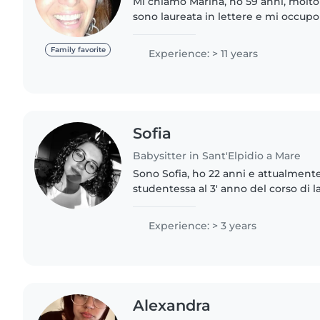
Mi chiamo Marina, ho 59 anni, molto 
sono laureata in lettere e mi occupo
neonati, da parecchi anni. Vivo sola
sono libera da..
Family favorite
Experience: > 11 years
Sofia
Babysitter in Sant'Elpidio a Mare
Sono Sofia, ho 22 anni e attualment
studentessa al 3' anno del corso di l
infermieristiche e, nonostante la mi
avuto molte esperienze..
Experience: > 3 years
Alexandra