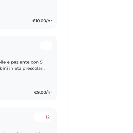
€10.00/hr
ile e paziente con 5
bini in età prescolare
e passione per la
€9.00/hr
12