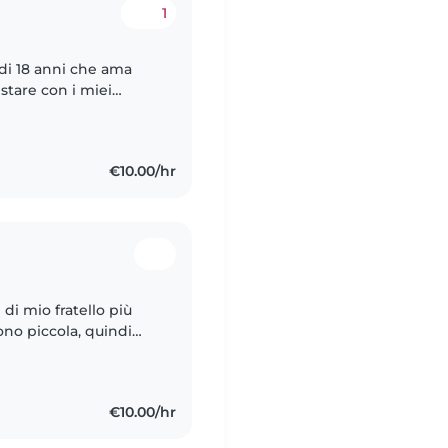
1
 di 18 anni che ama
stare con i miei
ter gestire il tempo
€10.00/hr
 di mio fratello più
ono piccola, quindi
i bambini. Inoltre
€10.00/hr