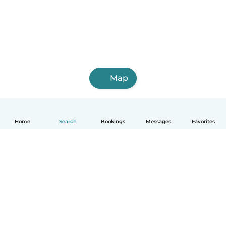
Map
Home
Search
Bookings
Messages
Favorites
English
How it works
Help
Terms & Privacy
Pricing
Company details
Babysits for Work