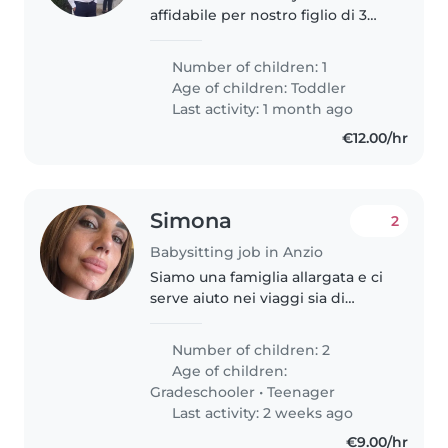
affidabile per nostro figlio di 3
anni, creativo e curioso. La
posizione è a casa nostra. Se
Number of children: 1
volete confrontarvi su
Age of children:
Toddler
disponibilità o esigenze,
Last activity: 1 month ago
contattateci!
€12.00/hr
Simona
2
Babysitting job in Anzio
Siamo una famiglia allargata e ci
serve aiuto nei viaggi sia di
lavoro che di svago che facciamo
per stare con i nostri figli in
Number of children: 2
pernotto
Age of children:
Gradeschooler
•
Teenager
Last activity: 2 weeks ago
€9.00/hr