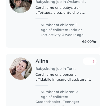
Babysitting job in Orciano di Pesaro
Cerchiamo una babysitter
affettuosa e paziente che si
prenda cura del nostro bimbo di
2 anni, curioso e indipendente.
Number of children: 1
Preferibilmente qualcuno
Age of children:
Toddler
tranquillo con gli animali.
Last activity: 3 weeks ago
Contattatemi..
€9.00/hr
Alina
5
Babysitting job in Turin
Cerchiamo una persona
affidabile in grado di assistere i
nostri due ragazzi – uno in età
scolare e l'altro adolescente –
Number of children: 2
durante il pomeriggio. La
Age of children:
persona ideale dovrebbe essere
Gradeschooler
•
Teenager
a..