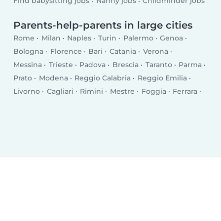
Find babysitting jobs
Nanny jobs
Childminder jobs
Parents-help-parents in large cities
Rome
Milan
Naples
Turin
Palermo
Genoa
Bologna
Florence
Bari
Catania
Verona
Messina
Trieste
Padova
Brescia
Taranto
Parma
Prato
Modena
Reggio Calabria
Reggio Emilia
Livorno
Cagliari
Rimini
Mestre
Foggia
Ferrara
Salerno
Monza
Syracuse
Bergamo
Trento
Perugia
Pescara
Forlì
Vicenza
Terni
Pisa
Bolzano