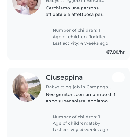
Babysitting job in Berchidda
Cerchiamo una persona
affidabile e affettuosa per
prendersi cura del nostro bimba
di 2 anni, pieno di energia e
Number of children: 1
curiosità. Preferiamo un'altra
Age of children:
Toddler
figura genitoriale per uno
Last activity: 4 weeks ago
scambio sereno..
€7.00/hr
Giuseppina
Babysitting job in Campogalliano
Neo genitori, con un bimbo di 1
anno super solare. Abbiamo
bisogno di una babysitter per
un'ora al giorno, con la
Number of children: 1
disponibilità di andare a
Age of children:
Baby
prendere il piccolo al nido entro
Last activity: 4 weeks ago
le17,..