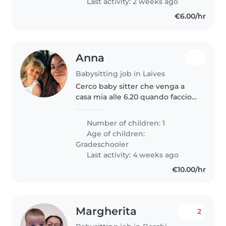
Last activity: 2 weeks ago
€6.00/hr
Anna
Babysitting job in Laives
Cerco baby sitter che venga a
casa mia alle 6.20 quando faccio
mattina e porti mia figlia a scuola
per le 7.40 e quando faccio turni
Number of children: 1
di mattina sabato e domenica
Age of children:
stia con lei dalle..
Gradeschooler
Last activity: 4 weeks ago
€10.00/hr
Margherita
2