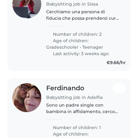
Babysitting job in Sissa
Cerchiamo una persona di
fiducia che possa prendersi cura
dei nostri due ragazzi, un
preadolescente e un
Number of children: 2
adolescente, oltre a dare una
Age of children:
mano con i compiti e stare
Gradeschooler
•
Teenager
tranquillamente con..
Last activity: 3 weeks ago
€9.66/hr
Ferdinando
Babysitting job in Adelfia
Sono un padre single con
bambina in affidamento, cerco
una babysitter che possa
aiutarmi due tre volte a
Number of children: 1
settimana ...
Age of children: