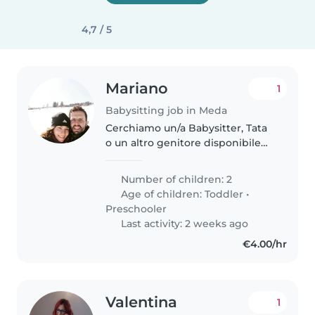
4,7 / 5
Mariano
1
Babysitting job in Meda
Cerchiamo un/a Babysitter, Tata
o un altro genitore disponibile
per il mutuo aiuto che sappia
gestire i nostri due bimbi, un/a
Number of children: 2
piccolo/a scatenato/a e un/a
Age of children:
Toddler
•
festaiolo/a della scuola..
Preschooler
Last activity: 2 weeks ago
€4.00/hr
Valentina
1