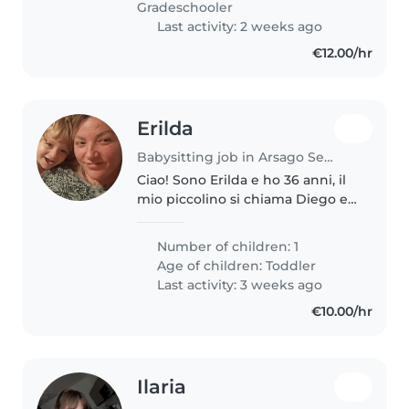
Gradeschooler
Last activity: 2 weeks ago
€12.00/hr
Erilda
Babysitting job in Arsago Seprio
Ciao! Sono Erilda e ho 36 anni, il
mio piccolino si chiama Diego e
ha 2 anni e mezzo e frequenta il
nido.. da settembre abbiamo
Number of children: 1
bisogno a chiamata qualcuno
Age of children:
Toddler
che ci dia una mano in quanto..
Last activity: 3 weeks ago
€10.00/hr
Ilaria