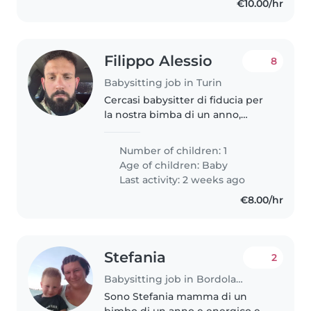
€10.00/hr
Filippo Alessio
8
Babysitting job in Turin
Cercasi babysitter di fiducia per
la nostra bimba di un anno,
curioso ed energico. Chi si sente
a proprio agio con animali e
Number of children: 1
piccole faccende domestiche
Age of children:
Baby
può contattarci per un incontro..
Last activity: 2 weeks ago
€8.00/hr
Stefania
2
Babysitting job in Bordolano
Sono Stefania mamma di un
bimbo di un anno e energico e