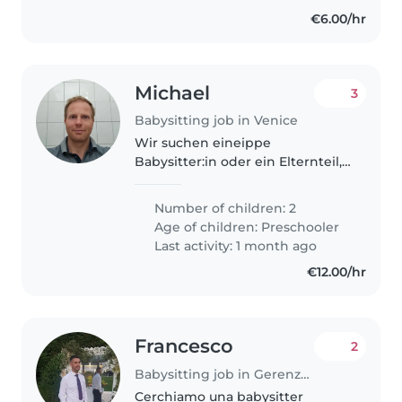
€6.00/hr
Michael
3
Babysitting job in Venice
Wir suchen eineippe
Babysitter:in oder ein Elternteil,
die/der auf unsere beiden
energiegeladenen, neugierigen
Number of children: 2
und freundlichen Vorschulkinder
Age of children:
Preschooler
aufpasst. Die Betreuung soll bei
Last activity: 1 month ago
dir..
€12.00/hr
Francesco
2
Babysitting job in Gerenzano
Cerchiamo una babysitter